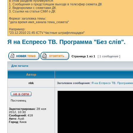
В этом разделе публикуются:
1. Сообщения о предстоящем выходе в телеэфир сюжета ДК
2. Видеоролики с сюжетами ДК
3. Ссылки на статьи СМИ о ДК
Формат заголовка темы:
"дата время имя_канала тема_сюжета"
Например:
"23.12.2010 21:45 ICTV Частные штрафплощадки"
Я на Еспресо ТВ. Программа "Без слів".
Страница
1
из
1
[ 1 сообщение ]
Для печати
Автор
nbk
Заголовок сообщения:
Я на Еспресо ТВ. Программа 
Постоялец
Зарегистрирован:
28 ноя
2012, 10:30
Сообщений:
418
Авто:
Audi
Город:
Киев