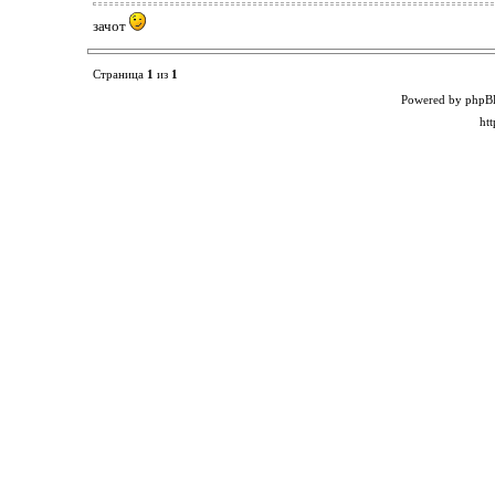
зачот
Страница
1
из
1
Powered by phpB
ht