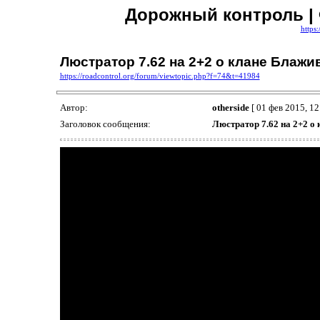
Дорожный контроль |
https
Люстратор 7.62 на 2+2 о клане Блажи
https://roadcontrol.org/forum/viewtopic.php?f=74&t=41984
Автор:
otherside
[ 01 фев 2015, 12
Заголовок сообщения:
Люстратор 7.62 на 2+2 о