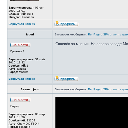
Зарегистрирован:
06 окт
2009, 15:01
Сообщений:
1614
Откуда:
Николаев
Вернуться наверх
fedori
Заголовок сообщения:
Re: Радио ЭРА ставит в при
Спасибо за мнения. На северо-западе М
Прохожий
Зарегистрирован:
31 май
2016, 13:32
Сообщений:
1
Авто:
Mazda
Город:
Москва
Вернуться наверх
freeman john
Заголовок сообщения:
Re: Радио ЭРА ставит в при
Борец
Зарегистрирован:
08 мар
2012, 14:59
Сообщений:
23304
Авто:
Chery QQ ГБО-4
Город:
Украина