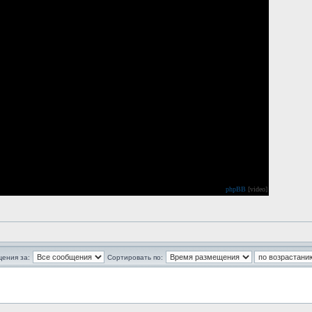
phpBB
[video]
щения за:
Сортировать по: