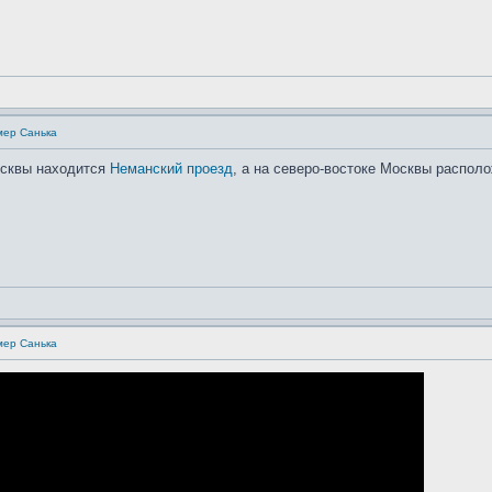
мер Санька
осквы находится
Неманский проезд
, а на северо-востоке Москвы распол
мер Санька