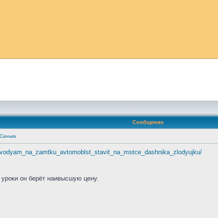
Сообщение
 Санька
13-vodyam_na_zamtku_avtomoblst_stavit_na_mstce_dashnika_zlodyujku/
 уроки он берёт наивысшую цену.