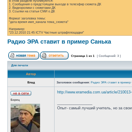
В этом разделе публикуются:
1. Сообщения о предстоящем выходе в телеэфир сюжета ДК
2. Видеоролики с сюжетами ДК
3. Ссылки на статьи СМИ о ДК
Формат заголовка темы:
"дата время имя_канала тема_сюжета"
Например:
"23.12.2010 21:45 ICTV Частные штрафплощадки"
Радио ЭРА ставит в пример Санька
Страница
1
из
1
[ Сообщений: 3 ]
Для печати
Автор
Влад
Заголовок сообщения:
Радио ЭРА ставит в пример
http://www.eramedia.com.ua/article/2100
Борец
_________________
Опыт- самый лучший учитель, но за свои