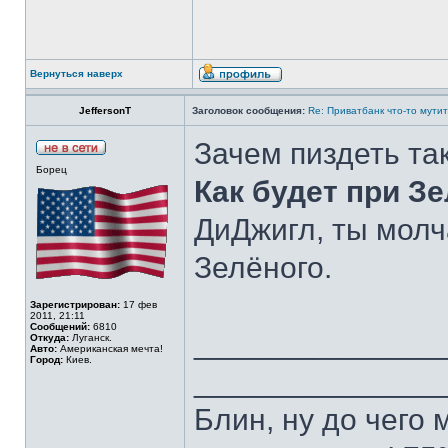
Вернуться наверх
JeffersonT
Заголовок сообщения:
Re: Приватбанк что-то мутит
Зачем пиздеть та
Борец
Как будет при З
ДиДжигл, ты молч
Зелёного.
Зарегистрирован:
17 фев
2011, 21:11
Сообщений:
6810
______________
Откуда:
Луганск.
Авто:
Американская мечта!
Город:
Киев.
______________
Блин, ну до чего 