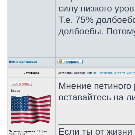
силу низкого уро
Т.е. 75% долбоебо
долбоебы. Потому
Вернуться наверх
JeffersonT
Заголовок сообщения:
Re: Приватбанк что-то мутит
Мнение петиного 
Борец
оставайтесь на л
______________
Если ты от жизни 
Зарегистрирован:
17 фев
2011, 21:11