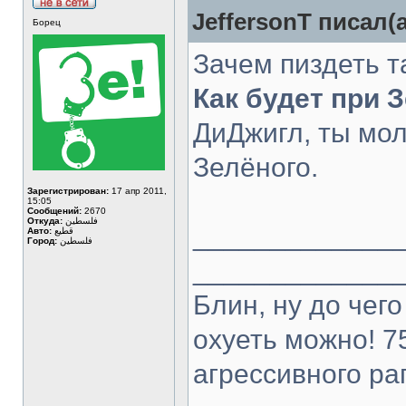
JeffersonT писал(а
Борец
Зачем пиздеть т
Как будет при 
ДиДжигл, ты мол
Зелёного.
Зарегистрирован:
17 апр 2011,
15:05
Сообщений:
2670
Откуда:
فلسطين
_____________
Авто:
قطيع
Город:
فلسطين
_____________
Блин, ну до чег
охуеть можно! 7
агрессивного ра