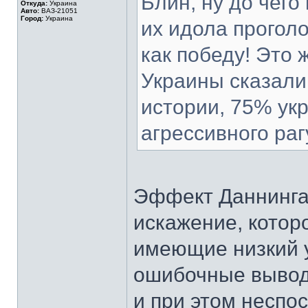
Блин, ну до чего
Откуда:
Украина
Авто:
ВАЗ-21051
Город:
Украина
их идола прогол
как победу! Это 
Украины сказали,
истории, 75% ук
агрессивного раг
Эффект Даннинга
искажение, которо
имеющие низкий 
ошибочные вывод
и при этом неспо