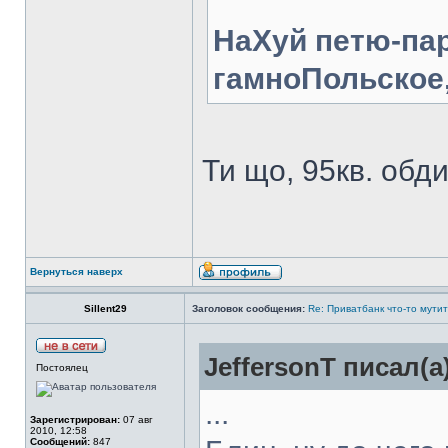
НаХуй петю-пар
гамноПольское,
Ти що, 95кв. обд
Вернуться наверх
Sillent29
Заголовок сообщения:
Re: Приватбанк что-то мутит
JeffersonT писал(а
Постоялец
...
Зарегистрирован:
07 авг
2010, 12:58
Сообщений:
847