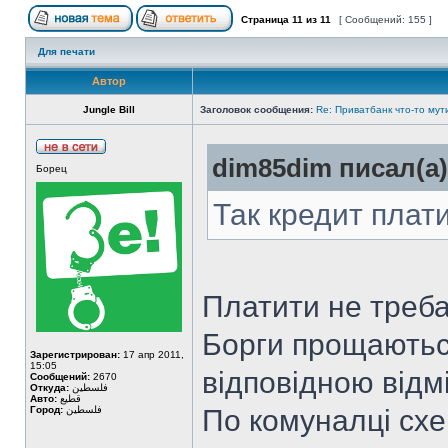
Страница
11
из
11
[ Сообщений: 155 ]
Для печати
Автор
Jungle Bill
Заголовок сообщения:
Re: Приватбанк что-то мут
dim85dim писал(а)
Борец
Так кредит плат
Платити не треба
Борги прощаютьс
Зарегистрирован:
17 апр 2011,
15:05
відповідною відм
Сообщений:
2670
Откуда:
فلسطين
Авто:
قطيع
Город:
فلسطين
По комуналці схе