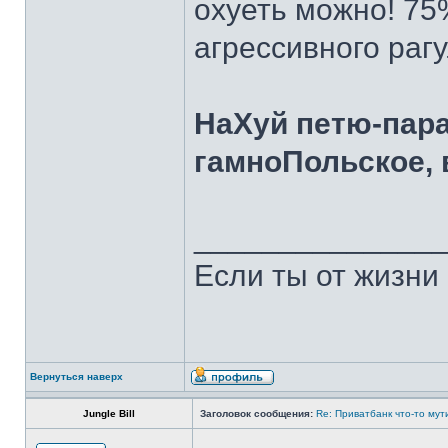
охуеть можно! 75
агрессивного раг
НаХуй петю-пара
гамноПольское, 
______________
Если ты от жизни 
Вернуться наверх
Jungle Bill
Заголовок сообщения:
Re: Приватбанк что-то мут