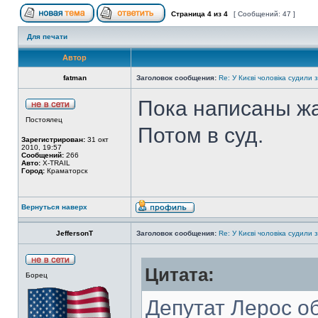
Страница
4
из
4
[ Сообщений: 47 ]
Для печати
Автор
fatman
Заголовок сообщения:
Re: У Києві чоловіка судили 
Пока написаны жа
Постоялец
Потом в суд.
Зарегистрирован:
31 окт
2010, 19:57
Сообщений:
266
Авто:
X-TRAIL
Город:
Краматорск
Вернуться наверх
JeffersonT
Заголовок сообщения:
Re: У Києві чоловіка судили 
Цитата:
Борец
Депутат Лерос о