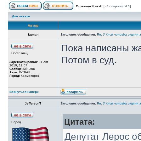
Страница
4
из
4
[ Сообщений: 47 ]
Для печати
Автор
fatman
Заголовок сообщения:
Re: У Києві чоловіка судили 
Пока написаны жа
Постоялец
Потом в суд.
Зарегистрирован:
31 окт
2010, 19:57
Сообщений:
266
Авто:
X-TRAIL
Город:
Краматорск
Вернуться наверх
JeffersonT
Заголовок сообщения:
Re: У Києві чоловіка судили 
Цитата:
Борец
Депутат Лерос о