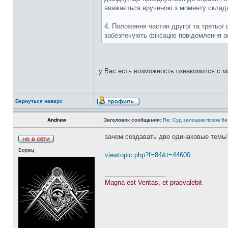
вважається врученою з моменту складан
4. Положення частин другої та третьої 
забезпечують фіксацію повідомлення аб
у Вас есть возможность ознакомится с 
Вернуться наверх
Аndrew
Заголовок сообщения:
Re: Суд залишив позов без
зачем создавать две одинаковые темы
Борец
viewtopic.php?f=84&t=44600
_________________
Magna est Veritas, et praevalebit