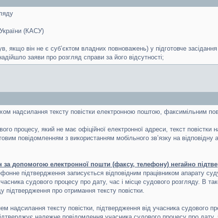
гляду
України (КАСУ)
ув, якщо він не є суб’єктом владних повноважень) у підготовче засіданн
надійшло заяви про розгляд справи за його відсутності;
яхом надсилання тексту повістки електронною поштою, факсимільним п
вого процесу, який не має офіційної електронної адреси, текст повіст
овим повідомленням з використанням мобільного зв’язку на відповідну 
 за допомогою електронної пошти (факсу, телефону) негайно підтве
фонне підтвердження записується відповідним працівником апарату суду
сника судового процесу про дату, час і місце судового розгляду. В та
у підтвердження про отримання тексту повістки.
нем надсилання тексту повістки, підтвердження від учасника судового пр
підтверджує належне повідомлення учасника судового процесу про дату, ч