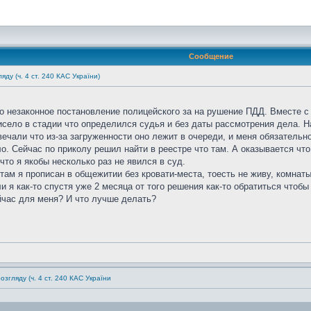
Сообщение
ду (ч. 4 ст. 240 КАС України)
но незаконное постановление полицейского за на рушение ПДД. Вместе 
село в стадии что определился судья и без даты рассмотрения дела. Н
вечали что из-за загруженности оно лежит в очереди, и меня обязательн
ло. Сейчас по приколу решил найти в реестре что там. А оказывается ч
 что я якобы несколько раз не явился в суд.
 там я прописан в общежитии без кровати-места, тоесть не живу, комнаты
и я как-то спустя уже 2 месяца от того решения как-то обратиться чтоб
час для меня? И что лучше делать?
згляду (ч. 4 ст. 240 КАС України