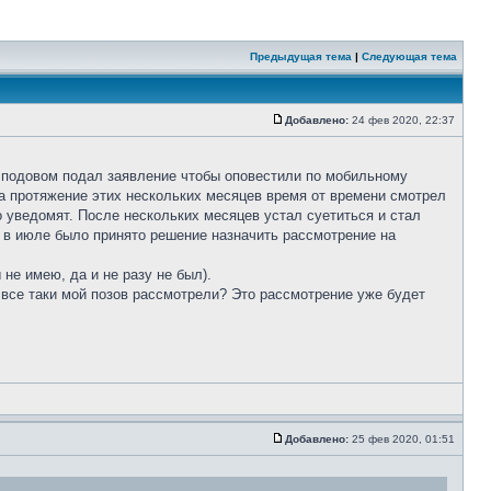
Предыдущая тема
|
Следующая тема
Добавлено:
24 фев 2020, 22:37
с подовом подал заявление чтобы оповестили по мобильному
а протяжение этих нескольких месяцев время от времени смотрел
о уведомят. После нескольких месяцев устал суетиться и стал
то в июле было принято решение назначить рассмотрение на
 не имею, да и не разу не был).
ы все таки мой позов рассмотрели? Это рассмотрение уже будет
Добавлено:
25 фев 2020, 01:51