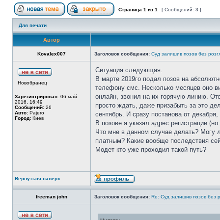
Страница
1
из
1
[ Сообщений: 3 ]
Для печати
Автор
Kovalex007
Заголовок сообщения:
Суд залишив позов без розгля
Ситуация следующая:
В марте 2019го подал позов на абсолют
Новобранец
телефону смс. Несколько месяцев оно ви
онлайн, звонил на их горячую линию. От
Зарегистрирован:
06 май
2016, 16:49
просто ждать, даже призабыть за это де
Сообщений:
26
Авто:
Pajero
сентябрь. И сразу постанова от декабря,
Город:
Киев
В позове я указал адрес регистрации (но
Что мне в данном случае делать? Могу л
платным? Какие вообще последствия сей
Модет кто уже проходил такой путь?
Вернуться наверх
freeman john
Заголовок сообщения:
Re: Суд залишив позов без ро