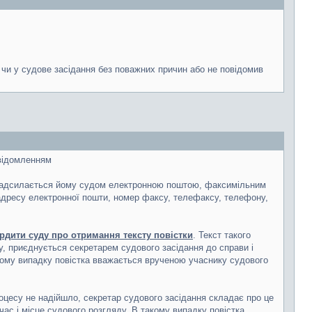
я чи у судове засідання без поважних причин або не повідомив
овідомленням
ки надсилається йому судом електронною поштою, факсимільним
адресу електронної пошти, номер факсу, телефаксу, телефону,
рдити суду про отримання тексту повістки
. Текст такого
, приєднується секретарем судового засідання до справи і
кому випадку повістка вважається врученою учаснику судового
оцесу не надійшло, секретар судового засідання складає про це
ас і місце судового розгляду. В такому випадку повістка