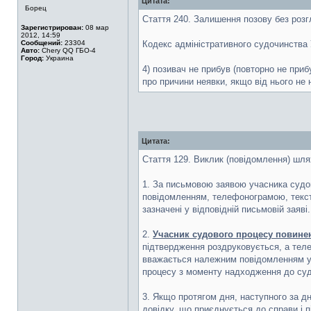
Цитата:
Борец
Стаття 240. Залишення позову без роз
Зарегистрирован:
08 мар
2012, 14:59
Сообщений:
23304
Кодекс адміністративного судочинства 
Авто:
Chery QQ ГБО-4
Город:
Украина
4) позивач не прибув (повторно не приб
про причини неявки, якщо від нього не 
Цитата:
Стаття 129. Виклик (повідомлення) шл
1. За письмовою заявою учасника судо
повідомленням, телефонограмою, текст
зазначені у відповідній письмовій заяві.
2.
Учасник судового процесу повинен
підтвердження роздруковується, а теле
вважається належним повідомленням уча
процесу з моменту надходження до суд
3. Якщо протягом дня, наступного за д
довідку, що приєднується до справи і 