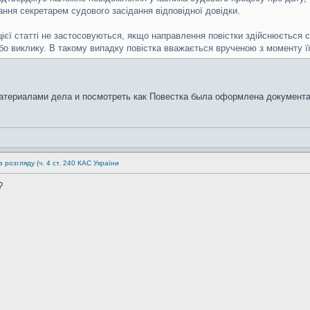
ня секретарем судового засідання відповідної довідки.
цієї статті не застосовуються, якщо направлення повістки здійснюється с
о виклику. В такому випадку повістка вважається врученою з моменту її
материалами дела и посмотреть как Повестка была оформлена документа
 розгляду (ч. 4 ст. 240 КАС України
?