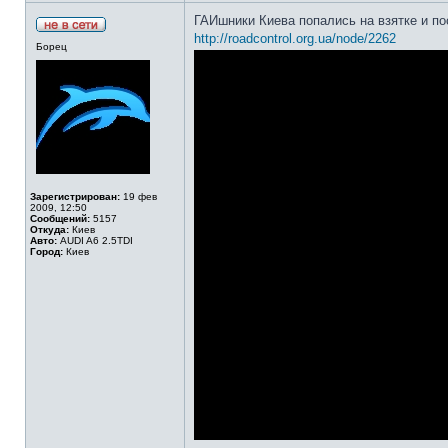
ГАИшники Киева попались на взятке и по
http://roadcontrol.org.ua/node/2262
Борец
Зарегистрирован:
19 фев
2009, 12:50
Сообщений:
5157
Откуда:
Киев
Авто:
AUDI A6 2.5TDI
Город:
Киев