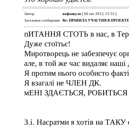
Автор:
вафанкуло
[ 06 окт 2013, 13:53 ]
Заголовок сообщения:
Re: ПРАВИЛА УЧАСТИЯ В ПРОЕК
пИТАННЯ СТОТЬ в нас, в Тер
Дуже стоїтьє!
Миротворець не забезпечує орг
але, в той же час видаляє наші
Я протим нього особисто факті
Я взагалі не ЧЛЕН ДК.
мЕНІ ЗДАЄТЬСЯ, РОБИТЬС
З.і. Насратми я хотів на ТАКУ ор