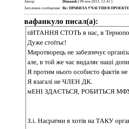
Автор:
Dimansh
[ 09 ноя 2013, 12:41 ]
Заголовок сообщения:
Re: ПРАВИЛА УЧАСТИЯ В ПРОЕК
вафанкуло писал(а):
пИТАННЯ СТОТЬ в нас, в Тернопо
Дуже стоїтьє!
Миротворець не забезпечує організ
але, в той же час видаляє наші допи
Я протим нього особисто фактів не
Я взагалі не ЧЛЕН ДК.
мЕНІ ЗДАЄТЬСЯ, РОБИТЬСЯ МФ
З.і. Насратми я хотів на ТАКУ організ