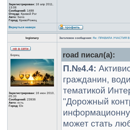
Зарегистрирован:
16 апр 2011,
13:08
Сообщений:
1488
Откуда:
Кривой Рог
Авто:
Sens
Город:
КривоРожец
Вернуться наверх
legionary
Заголовок сообщения:
Re: ПРАВИЛА УЧАСТИЯ 
road писал(а):
Борец
П.№4.4:
Активис
гражданин, води
тематикой Инт
Зарегистрирован:
16 июн 2010,
05:33
"Дорожный контр
Сообщений:
23936
Авто:
есть
Город:
Elx
информационную
может стать лю