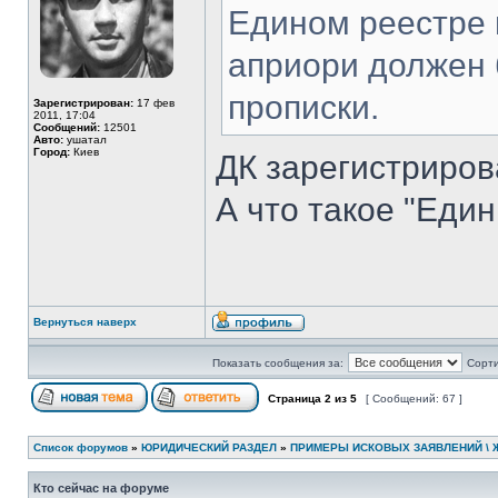
Едином реестре г
априори должен 
прописки.
Зарегистрирован:
17 фев
2011, 17:04
Сообщений:
12501
Авто:
ушатал
Город:
Киев
ДК зарегистриро
А что такое "Еди
Вернуться наверх
Показать сообщения за:
Сорти
Страница
2
из
5
[ Сообщений: 67 ]
Список форумов
»
ЮРИДИЧЕСКИЙ РАЗДЕЛ
»
ПРИМЕРЫ ИСКОВЫХ ЗАЯВЛЕНИЙ \ 
Кто сейчас на форуме