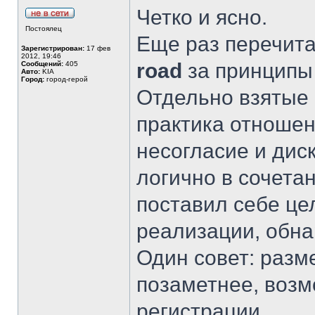
Четко и ясно.
Постоялец
Еще раз перечита
Зарегистрирован:
17 фев
2012, 19:46
road
за принципы 
Сообщений:
405
Авто:
KIA
Город:
город-герой
Отдельно взятые
практика отноше
несогласие и диск
логично в сочета
поставил себе це
реализации, обна
Один совет: разм
позаметнее, возм
регистрации.