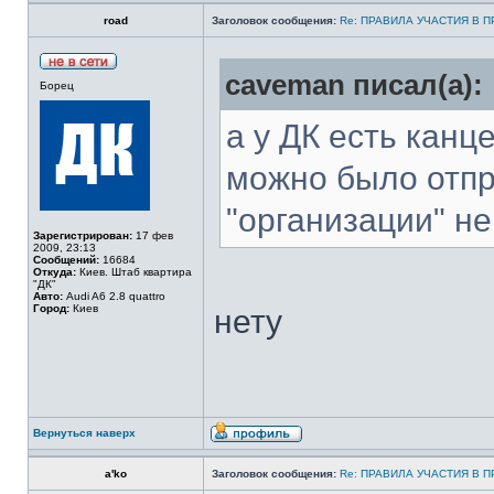
road
Заголовок сообщения:
Re: ПРАВИЛА УЧАСТИЯ В 
caveman писал(а):
Борец
а у ДК есть кан
можно было отпр
"организации" н
Зарегистрирован:
17 фев
2009, 23:13
Сообщений:
16684
Откуда:
Киев. Штаб квартира
"ДК"
Авто:
Audi A6 2.8 quattro
Город:
Киев
нету
Вернуться наверх
a'ko
Заголовок сообщения:
Re: ПРАВИЛА УЧАСТИЯ В 