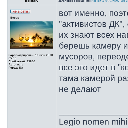
legionary
Заголовок сообщения:
Re: ПРАВИЛА УЧАСТИЯ 
вот именно, поэ
Борец
"активистов ДК",
их знают всех нап
берешь камеру и 
мусоров, переоде
Зарегистрирован:
16 июн 2010,
05:33
Сообщений:
23936
все это идет в "к
Авто:
есть
Город:
Elx
тама камерой раз
не делают
______________
Legio nomen mihi 