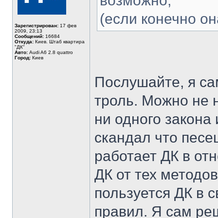
возможно,
(если конечно она
Зарегистрирован:
17 фев
2009, 23:13
Сообщений:
16684
Откуда:
Киев. Штаб квартира
"ДК"
Авто:
Audi A6 2.8 quattro
Город:
Киев
Послушайте, я с
троль. Можно не
ни одного закона 
скандал что песе
работает ДК в от
ДК от тех методо
пользуется ДК в с
правил. Я сам реш