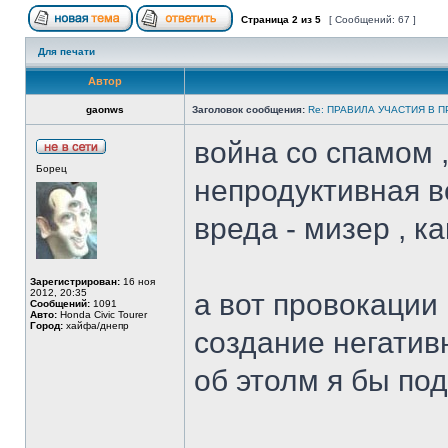
Страница
2
из
5
[ Сообщений: 67 ]
Для печати
Автор
gaonws
Заголовок сообщения:
Re: ПРАВИЛА УЧАСТИЯ В 
война со спамом ,
Борец
непродуктивная в
вреда - мизер , ка
Зарегистрирован:
16 ноя
2012, 20:35
а вот провокации 
Сообщений:
1091
Авто:
Honda Civic Tourer
Город:
хайфа/днепр
создание негатив
об этолм я бы под