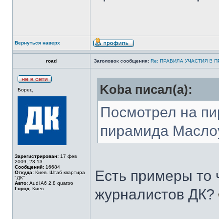
Вернуться наверх
road
Заголовок сообщения:
Re: ПРАВИЛА УЧАСТИЯ В 
Koba писал(а):
Борец
Посмотрел на пи
пирамида Маслоу,
Зарегистрирован:
17 фев
2009, 23:13
Сообщений:
16684
Есть примеры то 
Откуда:
Киев. Штаб квартира
"ДК"
Авто:
Audi A6 2.8 quattro
Город:
Киев
журналистов ДК?