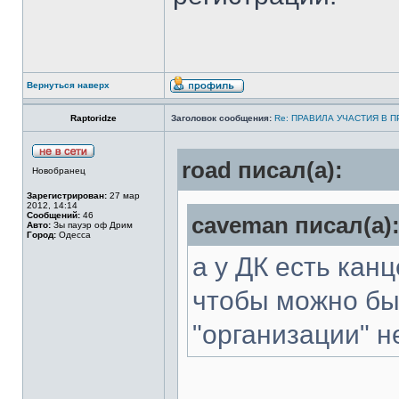
Вернуться наверх
Raptoridze
Заголовок сообщения:
Re: ПРАВИЛА УЧАСТИЯ В 
road писал(а):
Новобранец
Зарегистрирован:
27 мар
2012, 14:14
Сообщений:
46
caveman писал(а)
Авто:
Зы пауэр оф Дрим
Город:
Одесса
а у ДК есть кан
чтобы можно бы
"организации" н