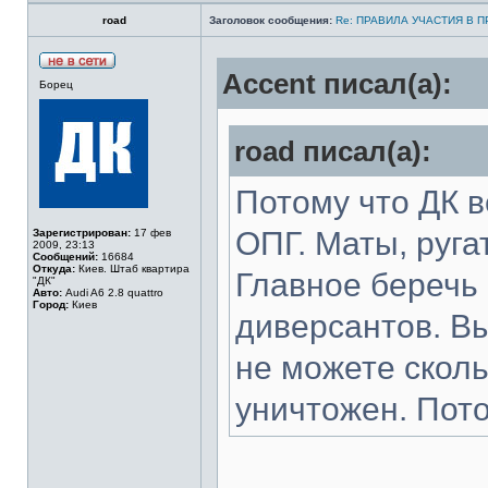
road
Заголовок сообщения:
Re: ПРАВИЛА УЧАСТИЯ В 
Accent писал(а):
Борец
road писал(а):
Потому что ДК 
ОПГ. Маты, ругат
Зарегистрирован:
17 фев
2009, 23:13
Сообщений:
16684
Откуда:
Киев. Штаб квартира
Главное беречь 
"ДК"
Авто:
Audi A6 2.8 quattro
Город:
Киев
диверсантов. В
не можете скол
уничтожен. Пото