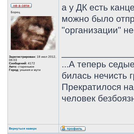
а у ДК есть кан
Борец
можно было отп
"организации" н
______________
Зарегистрирован:
18 июл 2012,
06:03
...А теперь седы
Сообщений:
4172
Авто:
старенькое
Город:
уныния и мути
билась нечисть г
Прекратилося нав
человек безбоязн
Вернуться наверх