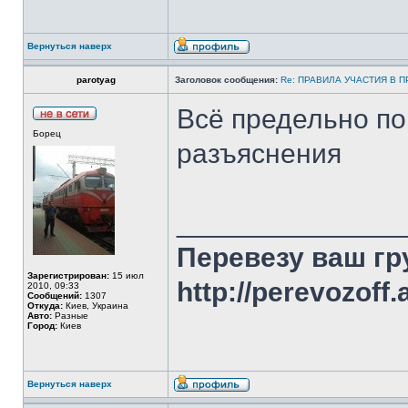
Вернуться наверх
parotyag
Заголовок сообщения:
Re: ПРАВИЛА УЧАСТИЯ В 
Всё предельно по
Борец
разъяснения
______________
Перевезу ваш гр
Зарегистрирован:
15 июл
http://perevozoff.a
2010, 09:33
Сообщений:
1307
Откуда:
Киев, Украина
Авто:
Разные
Город:
Киев
Вернуться наверх