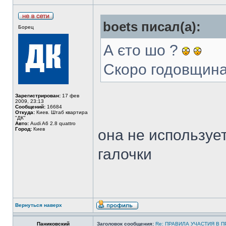
boets писал(а):
Борец
А єто шо ?
Скоро годовщин
Зарегистрирован:
17 фев
2009, 23:13
Сообщений:
16684
Откуда:
Киев. Штаб квартира
"ДК"
Авто:
Audi A6 2.8 quattro
Город:
Киев
она не используе
галочки
Вернуться наверх
Паниковский
Заголовок сообщения:
Re: ПРАВИЛА УЧАСТИЯ В 