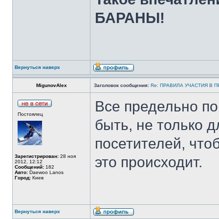
БАРАНЫ!
Вернуться наверх
MigunovAlex
Заголовок сообщения:
Re: ПРАВИЛА УЧАСТИЯ В 
Все предельно по
Постоялец
быть, не только 
посетителей, что
Зарегистрирован:
28 ноя
это происходит.
2012, 12:12
Сообщений:
182
Авто:
Daewoo Lanos
Город:
Киев
Вернуться наверх