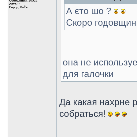
Сообщений:
10522
Авто:
?
Город:
КиЁв
А єто шо ?
Скоро годовщи
она не используе
для галочки
Да какая нахрне р
собраться!
______________