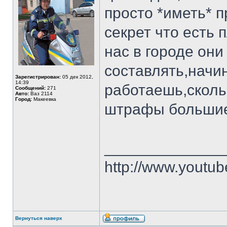
просто *иметь* п
секрет что есть 
нас в городе они
составлять,начи
Зарегистрирован:
05 дек 2012,
14:39
работаешь,сколь
Сообщений:
271
Авто:
Ваз 2114
Город:
Макеевка
штрафы большие.
______________
http://www.youtu
Вернуться наверх