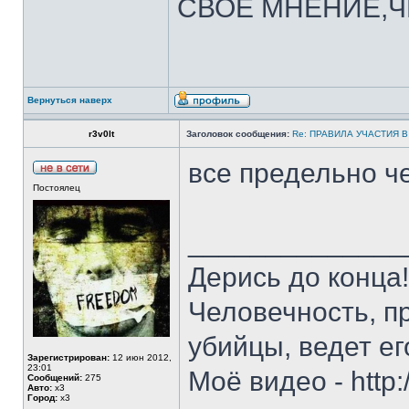
СВОЕ МНЕНИЕ,Ч
Вернуться наверх
r3v0lt
Заголовок сообщения:
Re: ПРАВИЛА УЧАСТИЯ 
все предельно ч
Постоялец
______________
Дерись до конца
Человечность, п
убийцы, ведет ег
Зарегистрирован:
12 июн 2012,
23:01
Моё видео - http
Сообщений:
275
Авто:
х3
Город:
х3