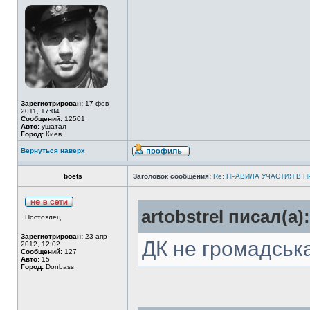
Зарегистрирован:
17 фев
2011, 17:04
Сообщений:
12501
Авто:
ушатал
Город:
Киев
Вернуться наверх
boets
Заголовок сообщения:
Re: ПРАВИЛА УЧАСТИЯ В 
artobstrel писал(а):
Постоялец
Зарегистрирован:
23 апр
ДК не громадська
2012, 12:02
Сообщений:
127
Авто:
15
Город:
Donbass