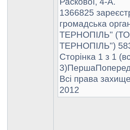
Раскової, 4-А.
1366825 зареєст
громадська орг
ТЕРНОПІЛЬ" (Т
ТЕРНОПІЛЬ") 583
Сторінка 1 з 1 (в
3)ПершаПоперед
Всі права захище
2012