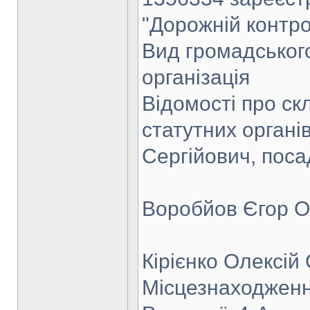
"Дорожній контро
Вид громадськог
організація
Відомості про ск
статутних орган
Сергійович, посад
Воробйов Єгор О
Кірієнко Олексій
Місцезнаходження