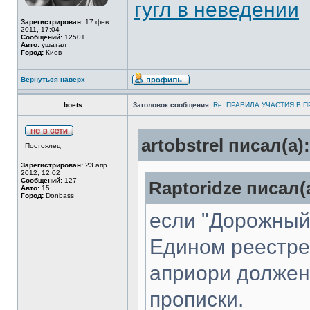
гугл в неведении
Зарегистрирован:
17 фев
2011, 17:04
Сообщений:
12501
Авто:
ушатал
Город:
Киев
Вернуться наверх
boets
Заголовок сообщения:
Re: ПРАВИЛА УЧАСТИЯ В 
artobstrel писал(а):
Постоялец
Зарегистрирован:
23 апр
2012, 12:02
Сообщений:
127
Raptoridze писал(
Авто:
15
Город:
Donbass
если "Дорожный
Едином реестре 
априори должен
прописки.