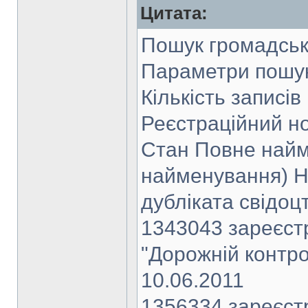
Цитата:
Пошук громадсь
Параметри пошук
Кількість записів
Реєстраційний н
Стан Повне найм
найменування) Но
дубліката свідоцт
1343043 зареєст
"Дорожній контро
10.06.2011
1356334 зареєст