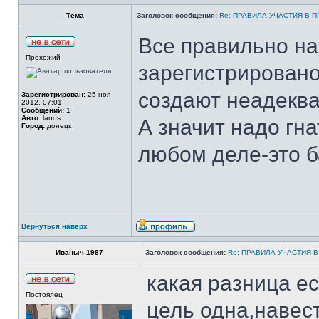
Тема
Заголовок сообщения:
Re: ПРАВИЛА УЧАСТИЯ В 
Все правильно на
Прохожий
зарегистрировано
создают неадеква
Зарегистрирован:
25 ноя
2012, 07:01
Сообщений:
1
Авто:
lanos
А значит надо гна
Город:
донецк
любом деле-это ба
Вернуться наверх
Иваныч-1987
Заголовок сообщения:
Re: ПРАВИЛА УЧАСТИЯ 
какая разница ес
Постоялец
цель одна,навес