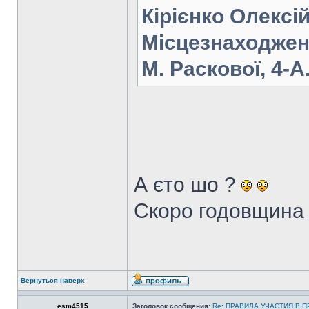
Кірієнко Олексі
Місцезнаходженн
М. Раскової, 4-А
А єто шо ?
Скоро годовщин
Вернуться наверх
esm4515
Заголовок сообщения:
Re: ПРАВИЛА УЧАСТИЯ В 