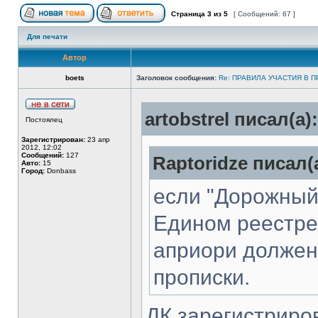
Страница
3
из
5
[ Сообщений: 67 ]
Для печати
Автор
boets
Заголовок сообщения:
Re: ПРАВИЛА УЧАСТИЯ В 
artobstrel писал(а):
Постоялец
Зарегистрирован:
23 апр
2012, 12:02
Сообщений:
127
Raptoridze писал(
Авто:
15
Город:
Donbass
если "Дорожный
Едином реестре 
априори должен
прописки.
ДК зарегистрир