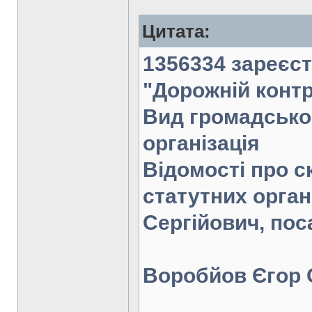
Цитата:
1356334 зареєст
"Дорожній контр
Вид громадсько
організація
Відомості про с
статутних орга
Сергійович, поса
Воробйов Єгор 