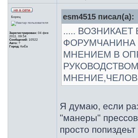
esm4515 писал(а):
Борец
..... ВОЗНИКАЕ
Зарегистрирован:
04 фев
2011, 09:54
ФОРУМЧАНИНА 
Сообщений:
10522
Авто:
?
Город:
КиЁв
МНЕНИЕМ В ОП
РУКОВОДСТВОМ
МНЕНИЕ,ЧЕЛОВЕ
Я думаю, если ра
"манеры" прессов
просто попиздеьт