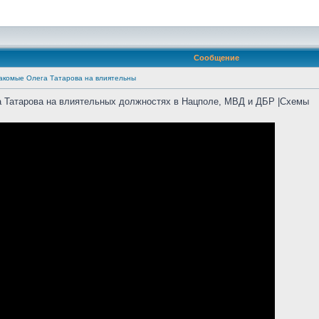
Сообщение
акомые Олега Татарова на влиятельны
а Татарова на влиятельных должностях в Нацполе, МВД и ДБР |Схемы