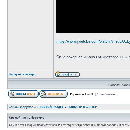
https://www.youtube.com/watch?v=rdGOzL
_________________
Овца покорная и баран умиретворенный
Вернуться наверх
Показать сооб
Страница
1
из
1
[ 1 сообщение ]
Список форумов
»
ГЛАВНЫЙ РАЗДЕЛ
»
НОВОСТИ И СТАТЬИ
Кто сейчас на форуме
Сейчас этот форум просматривают: нет зарегистрированных пользователей и гости: