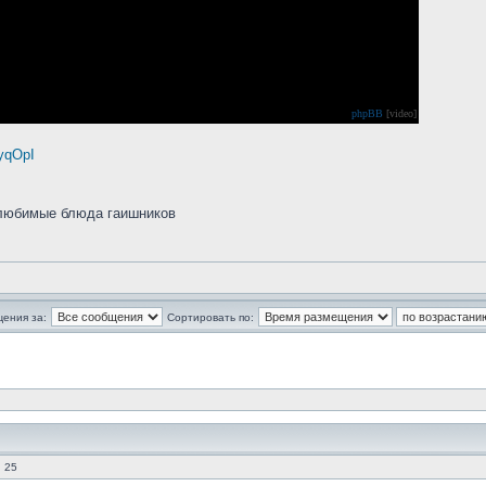
phpBB
[video]
yqOpI
 любимые блюда гаишников
щения за:
Сортировать по:
 25