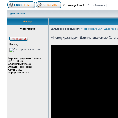
Страница
1
из
1
[ 1 сообщение ]
Для печати
Автор
Victor55555
Заголовок сообщения:
«Новоукраинцы». Давние зн
«Новоукраинцы». Давние знакомые Олег
Борец
Зарегистрирован:
14 июн
2012, 03:26
Сообщений:
5494
Откуда:
Черновцы
Авто:
BMW
Город:
Черновцы