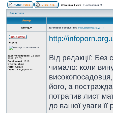
Страница
1
из
1
[ Сообщений: 9 ]
Для печати
Автор
wronguy
Заголовок сообщения:
Фальсифікована ДТП
http://infoporn.org
Борец
Від редакції: Без 
Зарегистрирован:
22 фев
2011, 17:05
Сообщений:
1016
Откуда:
Львів
чимало: коли вин
Авто:
Cerato
Город:
Бандерштадт
високопосадовця,
його, а постражда
потрапив лист мат
до вашої уваги її 