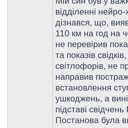
Мій син був у важ
відділенні нейро-х
дізнався, що, вия
110 км на год на 
не перевірив показ
та показів свідкі
світлофорів, не п
направив постраж
встановлення сту
ушкоджень, а вин
підставі свідчень
Постанова була в