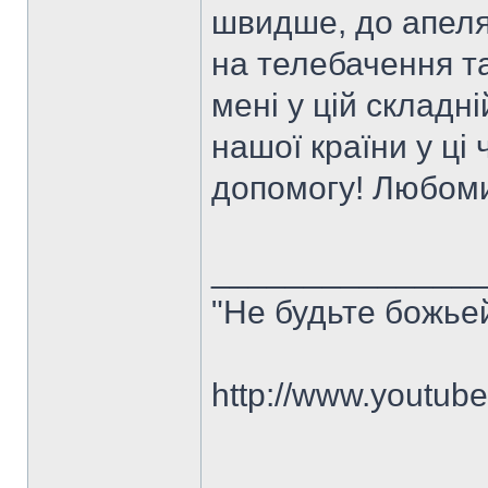
швидше, до апеляц
на телебачення т
мені у цій складні
нашої країни у ці
допомогу! Любом
______________
"Не будьте божье
http://www.youtu