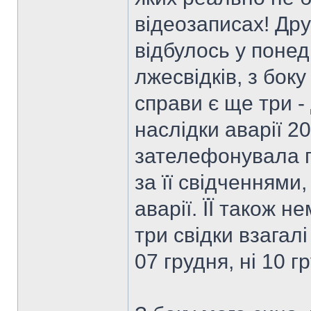
відеозаписах! Друг
відбулось у понед
лжесвідків, з бо
справи є ще три - 
наслідки аварії 20
зателефонувала по
за її свідченнями,
аварії. ЇЇ також н
три свідки взагал
07 грудня, ні 10 г