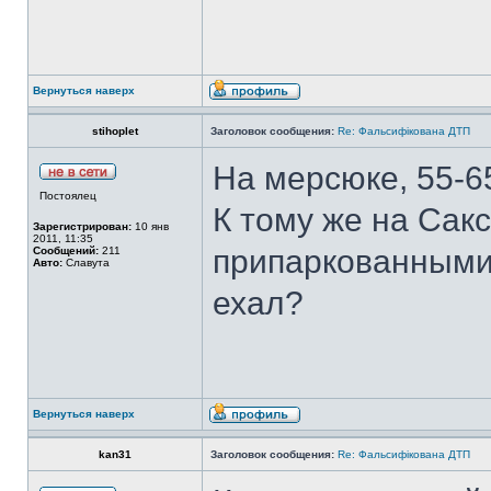
Вернуться наверх
stihoplet
Заголовок сообщения:
Re: Фальсифікована ДТП
На мерсюке, 55-65 
Постоялец
К тому же на Сак
Зарегистрирован:
10 янв
2011, 11:35
припаркованными
Сообщений:
211
Авто:
Славута
ехал?
Вернуться наверх
kan31
Заголовок сообщения:
Re: Фальсифікована ДТП