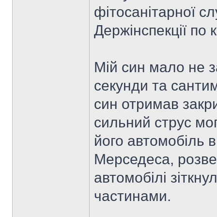
фітосанітарної сл
Держінспекції по 
Мій син мало не з
секунди та санти
син отримав закр
сильний струс могз
його автомобіль в
Мерседеса, розве
автомобілі зіткну
частинами.