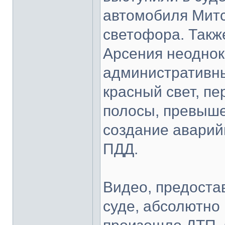
автомобиля Митс
светофора. Такж
Арсения неоднок
административны
красный свет, п
полосы, превыше
создание аварий
ПДД.
Видео, предоста
суде, абсолютно 