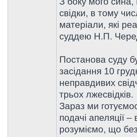
З боку мого сина,
свідки, в тому чи
матеріали, які ре
суддею Н.П. Чере
Постанова суду б
засідання 10 груд
неправдивих свід
трьох лжесвідків.
Зараз ми готуємос
подачі апеляції – 
розуміємо, що бе