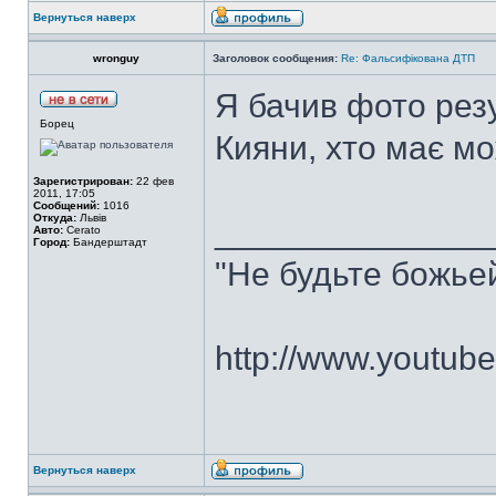
Вернуться наверх
wronguy
Заголовок сообщения:
Re: Фальсифікована ДТП
Я бачив фото рез
Борец
Кияни, хто має мо
Зарегистрирован:
22 фев
2011, 17:05
Сообщений:
1016
Откуда:
Львів
______________
Авто:
Cerato
Город:
Бандерштадт
"Не будьте божье
http://www.youtu
Вернуться наверх