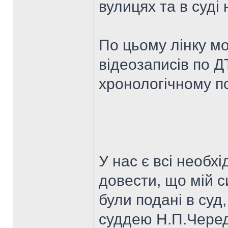
вулицях та в суді 
По цьому лінку м
відеозаписів по Д
хронологічному п
У нас є всі необх
довести, що мій си
були подані в суд
суддею Н.П.Черед