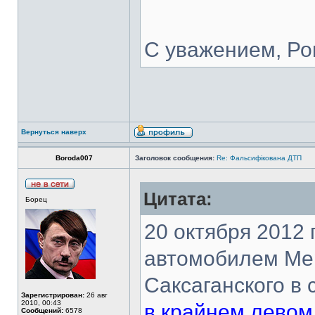
С уважением, Р
Вернуться наверх
Boroda007
Заголовок сообщения:
Re: Фальсифікована ДТП
Цитата:
Борец
20 октября 2012 
автомобилем Мер
Саксаганского в
Зарегистрирован:
26 авг
2010, 00:43
в крайнем левом 
Сообщений:
6578