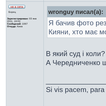
wronguy писал(а):
Борец
Зарегистрирован:
03 янв
Я бачив фото рез
2011, 19:03
Сообщений:
1067
Откуда:
Киев
Кияни, хто має мо
В який суд і коли?
А Чередниченко ще
______________
Si vis pacem, para