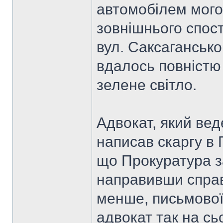
автомобілем мого
зовнішнього спос
вул. Саксагансько
вдалось повністю 
зелене світло.
Адвокат, який вед
написав скаргу в 
що Прокуратура з
направивши справ
менше, письмової
адвокат так на сьо