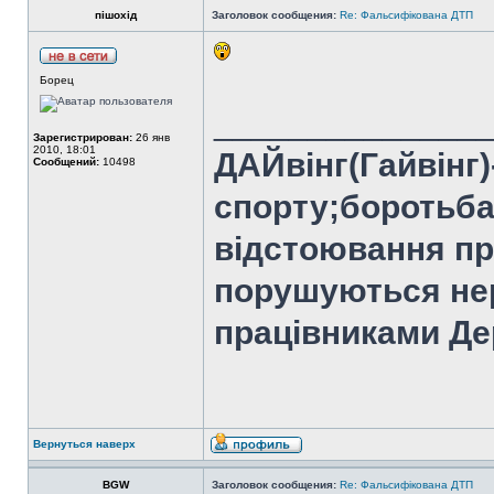
пішохід
Заголовок сообщения:
Re: Фальсифікована ДТП
Борец
______________
Зарегистрирован:
26 янв
2010, 18:01
ДАЙвінг(Гайвінг
Сообщений:
10498
спорту;боротьба
відстоювання пр
порушуються не
працівниками Дер
Вернуться наверх
BGW
Заголовок сообщения:
Re: Фальсифікована ДТП