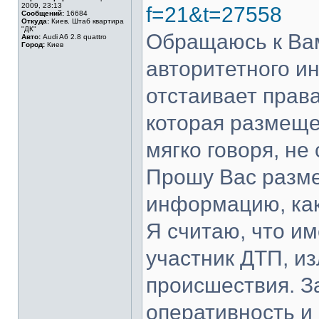
2009, 23:13
f=21&t=27558
Сообщений:
16684
Откуда:
Киев. Штаб квартира
"ДК"
Обращаюсь к Вам
Авто:
Audi A6 2.8 quattro
Город:
Киев
авторитетного ин
отстаивает прав
которая размеще
мягко говоря, не
Прошу Вас разме
информацию, как
Я считаю, что им
участник ДТП, и
происшествия. З
оперативность и