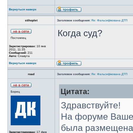
Вернуться наверх
stihoplet
Заголовок сообщения:
Re: Фальсифікована ДТП
Когда суд?
Постоялец
Зарегистрирован:
10 янв
2011, 11:35
Сообщений:
211
Авто:
Славута
Вернуться наверх
road
Заголовок сообщения:
Re: Фальсифікована ДТП
Цитата:
Борец
Здравствуйте!
На форуме Вашег
была размещена
Зарегистрирован:
17 фев