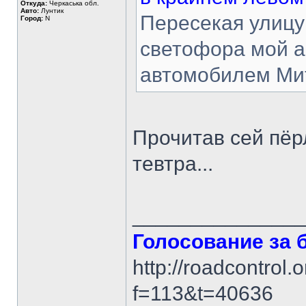
Откуда:
Черкаська обл.
Авто:
Лунтик
Пересекая улицу
Город:
N
светофора мой а
автомобилем Ми
Прочитав сей пёр
тевтра...
______________
Голосование за 
http://roadcontrol.
f=113&t=40636