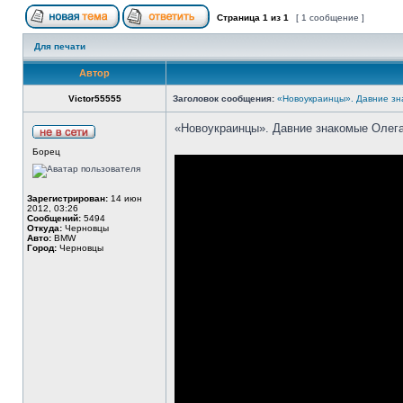
Страница
1
из
1
[ 1 сообщение ]
Для печати
Автор
Victor55555
Заголовок сообщения:
«Новоукраинцы». Давние зн
«Новоукраинцы». Давние знакомые Олег
Борец
Зарегистрирован:
14 июн
2012, 03:26
Сообщений:
5494
Откуда:
Черновцы
Авто:
BMW
Город:
Черновцы