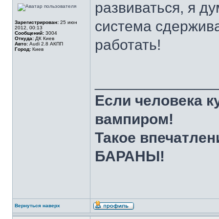
развиваться, я д
система сдержива
Зарегистрирован:
25 июн
2012, 00:13
Сообщений:
3004
Откуда:
ДК Киев
работать!
Авто:
Audi 2.8 АКПП
Город:
Киев
______________
Если человека к
вампиром!
Такое впечатлен
БАРАНЫ!
Вернуться наверх