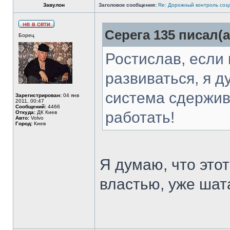
Завулон
Заголовок сообщения:
Re: Дорожный контроль соз
Серега 135 писал(а
Борец
Ростислав, если
развиваться, я д
система сдержив
Зарегистрирован:
04 янв
2011, 00:47
Сообщений:
4466
работать!
Откуда:
ДК Киев
Авто:
Volvo
Город:
Киев
Я думаю, что это
властью, уже шат