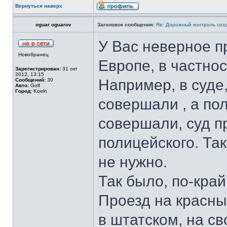
Вернуться наверх
oguar oguarov
Заголовок сообщения:
Re: Дорожный контроль соз
У Вас неверное п
Новобранец
Европе, в частнос
Зарегистрирован:
31 окт
2012, 13:15
Например, в суде,
Сообщений:
30
Авто:
Golf
Город:
Koeln
совершали , а по
совершали, суд п
полицейского. Та
не нужно.
Так было, по-край
Проезд на красны
в штатском, на с