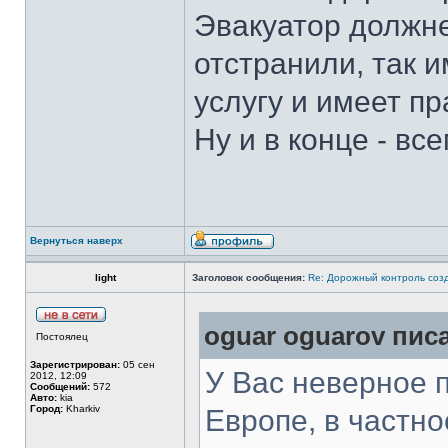
Эвакуатор должне
отстранили, так 
услугу и имеет п
Ну и в конце - вс
Вернуться наверх
light
Заголовок сообщения:
Re: Дорожный контроль соз
oguar oguarov писа
Постоялец
Зарегистрирован:
05 сен
У Вас неверное 
2012, 12:09
Сообщений:
572
Авто:
kia
Город:
Kharkiv
Европе, в частно