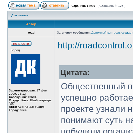
Страница
1
из
9
[ Сообщений: 125 ]
Для печати
Автор
road
Заголовок сообщения:
Дорожный контроль создает
http://roadcontrol
Борец
Цитата:
Общественный п
Зарегистрирован:
17 фев
2009, 23:13
успешно работает
Сообщений:
16684
Откуда:
Киев. Штаб квартира
"ДК"
проекте узнали н
Авто:
Audi A6 2.8 quattro
Город:
Киев
понимают суть н
побудили организ