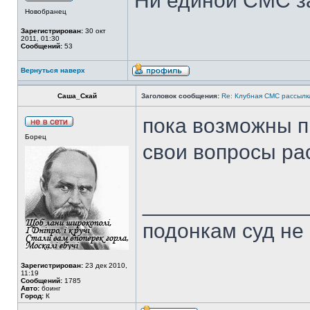
Ни единой СМС за
Новобранец
Зарегистрирован:
30 окт
2011, 01:30
Сообщений:
53
Вернуться наверх
Саша_Скай
Заголовок сообщения:
Re: Клубная СМС рассылка
пока возможны п
Борец
свои вопросы ра
______________
подонкам суд не
Зарегистрирован:
23 дек 2010,
11:19
Сообщений:
1785
Авто:
боинг
Город:
К