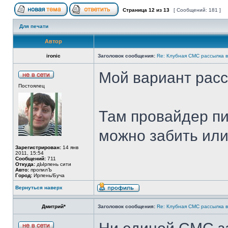
Страница
12
из
13
[ Сообщений: 181 ]
Для печати
Автор
ironic
Заголовок сообщения:
Re: Клубная СМС рассылка в
Мой вариант расс
Постоялец
Там провайдер п
можно забить или
Зарегистрирован:
14 янв
2011, 15:54
Сообщений:
711
Откуда:
дЫрпень сити
Авто:
пропилЪ
Город:
Ирпень/Буча
Вернуться наверх
Дмитрий*
Заголовок сообщения:
Re: Клубная СМС рассылка в