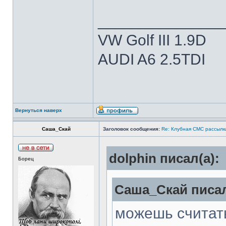
______________
VW Golf III 1.9D
AUDI A6 2.5TDI
Вернуться наверх
Саша_Скай
Заголовок сообщения:
Re: Клубная СМС рассылка
dolphin писал(а):
Борец
Саша_Скай писал
можешь считат