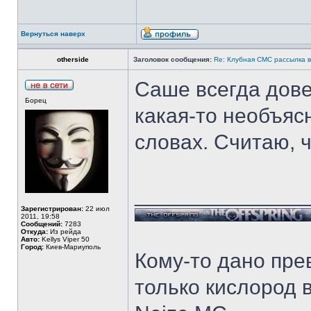
Вернуться наверх
otherside
Заголовок сообщения:
Re: Клубная СМС рассылка в
Саше всегда дове
Борец
какая-то необъяс
словах. Считаю, ч
______________
Зарегистрирован:
22 июл
2011, 19:58
Сообщений:
7283
Откуда:
Из рейда
Авто:
Kellys Viper 50
Город:
Киев-Мариуполь
Кому-то дано прев
только кислород в