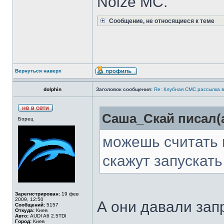
Noize MC.
Сообщение, не относящиеся к теме
Вернуться наверх
dolphin
Заголовок сообщения:
Re: Клубная СМС рассылка в
Саша_Скай писал(а
Борец
можешь считать 
скажут запускать
Зарегистрирован:
19 фев
2009, 12:50
А они давали зап
Сообщений:
5157
Откуда:
Киев
Авто:
AUDI A6 2.5TDI
Город:
Киев