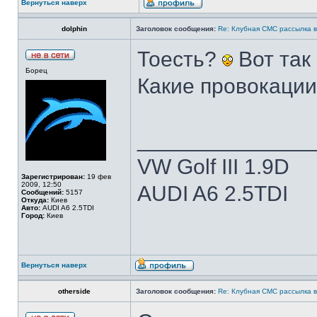
Вернуться наверх
dolphin
Заголовок сообщения:
Re: Клубная СМС рассылка в
Тоесть?
Вот так
Борец
Какие провокации
______________
VW Golf III 1.9D
Зарегистрирован:
19 фев
2009, 12:50
AUDI A6 2.5TDI
Сообщений:
5157
Откуда:
Киев
Авто:
AUDI A6 2.5TDI
Город:
Киев
Вернуться наверх
otherside
Заголовок сообщения:
Re: Клубная СМС рассылка в