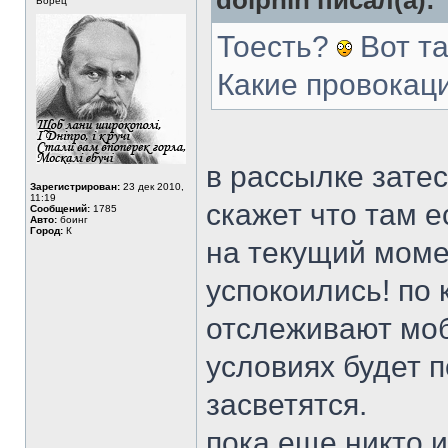
dolphin писал(а):
Борец
Тоесть?
Вот та
Какие провокаци
в рассылке затес
Зарегистрирован:
23 дек 2010,
11:19
скажет что там е
Сообщений:
1785
Авто:
боинг
Город:
К
на текущий моме
успокоились! по
отслеживают моб
условиях будет 
засветятся.
пока еще никто и