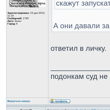
скажут запуска
Зарегистрирован:
23 дек 2010,
11:19
Сообщений:
1785
Авто:
боинг
А они давали з
Город:
К
ответил в личку.
______________
подонкам суд не
Вернуться наверх