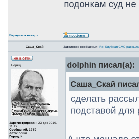
подонкам суд не
Вернуться наверх
Саша_Скай
Заголовок сообщения:
Re: Клубная СМС рассылка
dolphin писал(а):
Борец
Саша_Скай писал
сделать рассыл
подставой для 
Зарегистрирован:
23 дек 2010,
11:19
Сообщений:
1785
Авто:
боинг
А что мешало от
Город:
К