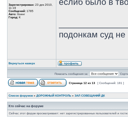
еслиб было в тв
Зарегистрирован:
23 дек 2010,
11:19
Сообщений:
1785
Авто:
боинг
Город:
К
______________
подонкам суд не
Вернуться наверх
Показать сообщения за:
Сорти
Страница
12
из
13
[ Сообщений: 181 ]
Список форумов
»
ДОРОЖНЫЙ КОНТРОЛЬ
»
ЗАЛ СОВЕЩАНИЙ ДК
Кто сейчас на форуме
Сейчас этот форум просматривают: нет зарегистрированных пользователей и гости: