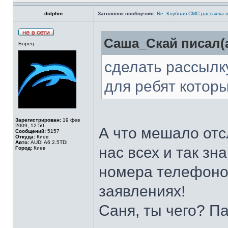
dolphin
Заголовок сообщения:
Re: Клубная СМС рассылка в
Саша_Скай писал(а
Борец
сделать рассылку
для ребят которы
Зарегистрирован:
19 фев
2009, 12:50
А что мешало отс
Сообщений:
5157
Откуда:
Киев
Авто:
AUDI A6 2.5TDI
нас всех и так зна
Город:
Киев
номера телефоно
заявлениях!
Саня, ты чего? П