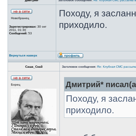
Дмитрий*
Заголовок сообщения:
Re: Клубная СМС рассылка в
Походу, я засла
Новобранец
приходило.
Зарегистрирован:
30 окт
2011, 01:30
Сообщений:
53
Вернуться наверх
Саша_Скай
Заголовок сообщения:
Re: Клубная СМС рассылка
Дмитрий* писал(а
Борец
Походу, я засл
приходило.