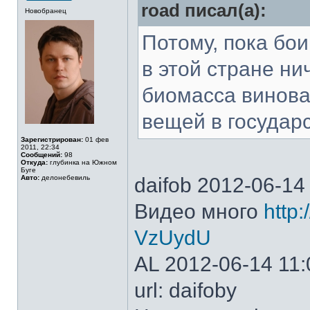
road писал(а):
Новобранец
Потому, пока бои
в этой стране ни
биомасса винова
вещей в государс
Зарегистрирован:
01 фев
2011, 22:34
Сообщений:
98
Откуда:
глубинка на Южном
Буге
Авто:
делонебевиль
daifob 2012-06-14
Видео много
http
VzUydU
AL 2012-06-14 11:
url: daifobу