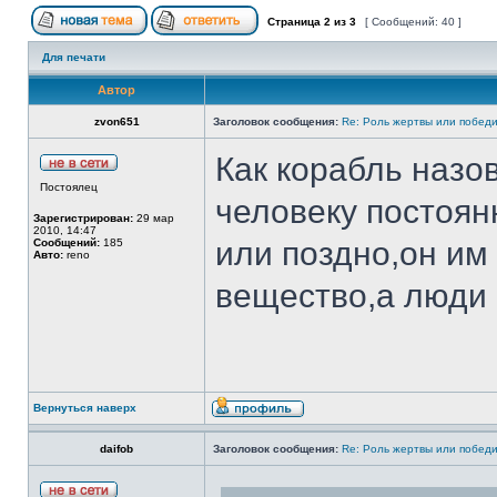
Страница
2
из
3
[ Сообщений: 40 ]
Для печати
Автор
zvon651
Заголовок сообщения:
Re: Роль жертвы или победи
Как корабль назо
Постоялец
человеку постоян
Зарегистрирован:
29 мар
2010, 14:47
или поздно,он им
Сообщений:
185
Авто:
reno
вещество,а люди 
Вернуться наверх
daifob
Заголовок сообщения:
Re: Роль жертвы или победи