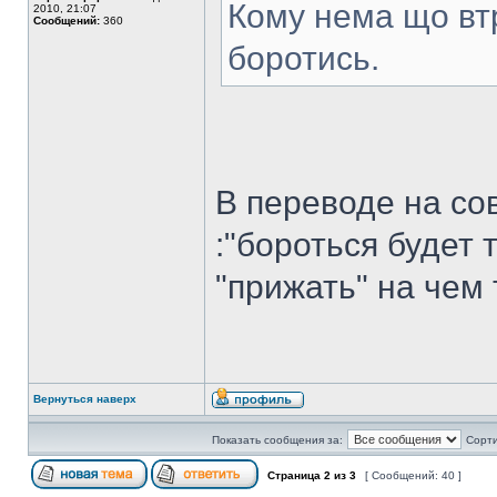
Кому нема що втр
2010, 21:07
Сообщений:
360
боротись.
В переводе на со
:"бороться будет 
"прижать" на чем 
Вернуться наверх
Показать сообщения за:
Сорти
Страница
2
из
3
[ Сообщений: 40 ]