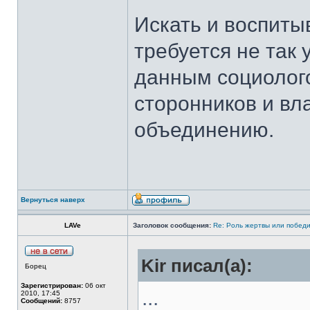
Искать и воспиты
требуется не так
данным социолого
сторонников и вл
объединению.
Вернуться наверх
LAVe
Заголовок сообщения:
Re: Роль жертвы или победи
Kir писал(а):
Борец
Зарегистрирован:
06 окт
...
2010, 17:45
Сообщений:
8757