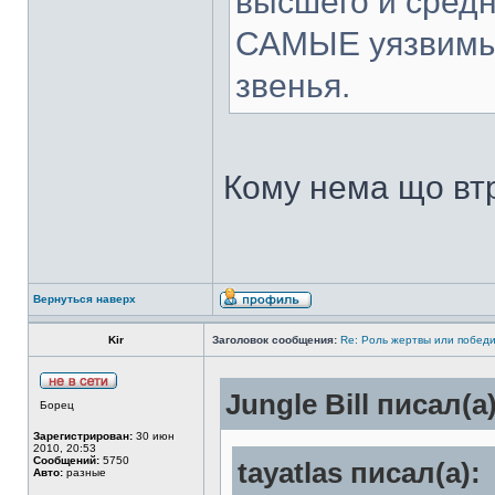
высшего и средн
САМЫЕ уязвимые
звенья.
Кому нема що втр
Вернуться наверх
Kir
Заголовок сообщения:
Re: Роль жертвы или победи
Jungle Bill писал(а)
Борец
Зарегистрирован:
30 июн
2010, 20:53
Сообщений:
5750
tayatlas писал(а):
Авто:
разные