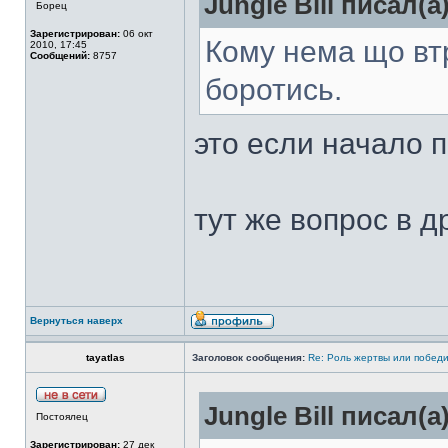
Jungle Bill писал(а)
Борец
Зарегистрирован:
06 окт
Кому нема що втр
2010, 17:45
Сообщений:
8757
боротись.
это если начало 
тут же вопрос в д
Вернуться наверх
tayatlas
Заголовок сообщения:
Re: Роль жертвы или победи
Jungle Bill писал(а)
Постоялец
Зарегистрирован:
27 дек