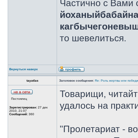
Частично с Вами 
йоханыйбабайн
кагбычегоневы
то шевелиться.
Вернуться наверх
tayatlas
Заголовок сообщения:
Re: Роль жертвы или победи
Товарищи, читайте
Постоялец
удалось на практ
Зарегистрирован:
27 дек
2010, 21:07
Сообщений:
360
"Пролетариат - в