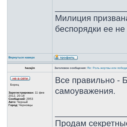
______________
Милиция призвана
беспорядки ее не
Вернуться наверх
hazajin
Заголовок сообщения:
Re: Роль жертвы или победи
Все правильно -
Борец
самоуважения.
Зарегистрирован:
11 фев
2012, 20:18
Сообщений:
2953
Авто:
Черный
Город:
Черновцы
______________
Продам секретные