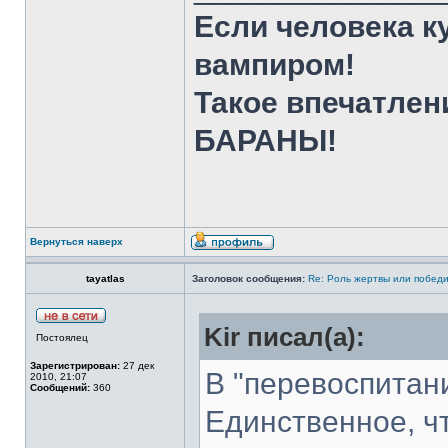
Если человека к
вампиром!
Такое впечатлен
БАРАНЫ!
Вернуться наверх
tayatlas
Заголовок сообщения:
Re: Роль жертвы или победи
Kir писал(а):
Постоялец
Зарегистрирован:
27 дек
В "перевоспитан
2010, 21:07
Сообщений:
360
Единственное, чт