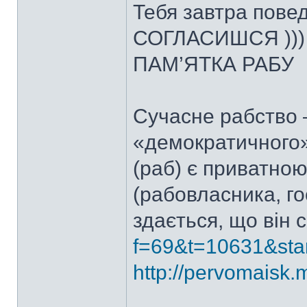
Тебя завтра повед
СОГЛАСИШСЯ )))
ПАМ’ЯТКА РАБУ
Сучасне рабство 
«демократичного»
(раб) є приватно
(рабовласника, го
здається, що він 
f=69&t=10631&sta
http://pervomaisk.