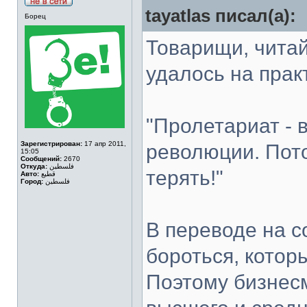
tayatlas писал(а):
Борец
Товарищи, читай
удалось на пра
"Пролетариат - 
Зарегистрирован:
17 апр 2011,
революции. Пот
15:05
Сообщений:
2670
Откуда:
فلسطين
терять!"
Авто:
قطيع
Город:
فلسطين
В переводе на с
бороться, котор
Поэтому бизнес