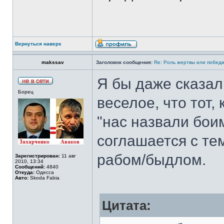
Вернуться наверх
makssav
Заголовок сообщения:
Re: Роль жертвы или победи
Я бы даже сказал
Борец
веселое, что тот,
"нас назвали боим
соглашается с тем
рабом/быдлом.
Зарегистрирован:
11 авг
2010, 13:34
Сообщений:
4840
Откуда:
Одесса
Авто:
Skoda Fabia
Цитата: