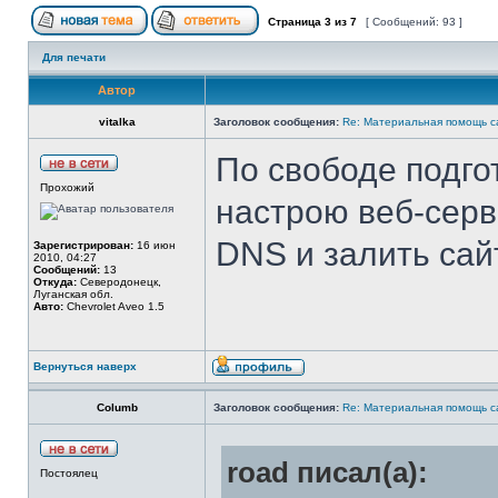
Страница
3
из
7
[ Сообщений: 93 ]
Для печати
Автор
vitalka
Заголовок сообщения:
Re: Материальная помощь с
По свободе подго
Прохожий
настрою веб-серв
DNS и залить сай
Зарегистрирован:
16 июн
2010, 04:27
Сообщений:
13
Откуда:
Северодонецк,
Луганская обл.
Авто:
Chevrolet Aveo 1.5
Вернуться наверх
Columb
Заголовок сообщения:
Re: Материальная помощь с
road писал(а):
Постоялец