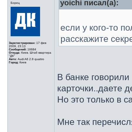
yoichi писал(а):
Борец
если у кого-то п
расскажите секр
Зарегистрирован:
17 фев
2009, 23:13
Сообщений:
16684
Откуда:
Киев. Штаб квартира
"ДК"
Авто:
Audi A6 2.8 quattro
Город:
Киев
В банке говорили
карточки..даете д
Но это только в с
Мне так перечисл