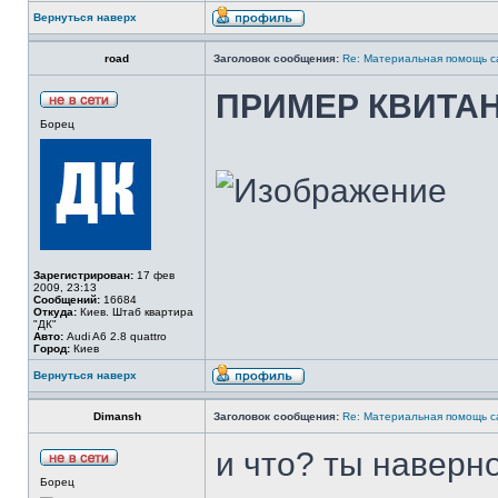
Вернуться наверх
road
Заголовок сообщения:
Re: Материальная помощь с
ПРИМЕР КВИТАНЦ
Борец
Зарегистрирован:
17 фев
2009, 23:13
Сообщений:
16684
Откуда:
Киев. Штаб квартира
"ДК"
Авто:
Audi A6 2.8 quattro
Город:
Киев
Вернуться наверх
Dimansh
Заголовок сообщения:
Re: Материальная помощь с
и что? ты наверно
Борец