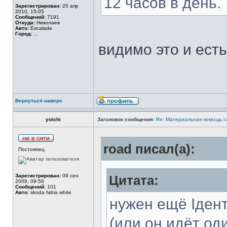
12 часов в день.
Зарегистрирован:
25 апр
2010, 15:05
Сообщений:
7191
Откуда:
Николаев
Авто:
Escalade
Город:
...
видимо это и есть
Вернуться наверх
yoichi
Заголовок сообщения:
Re: Материальная помощь с
road писал(а):
Постоялец
Зарегистрирован:
09 сен
Цитата:
2009, 09:58
Сообщений:
101
Авто:
skoda fabia white
нужен ещё Іден
(или он идёт од