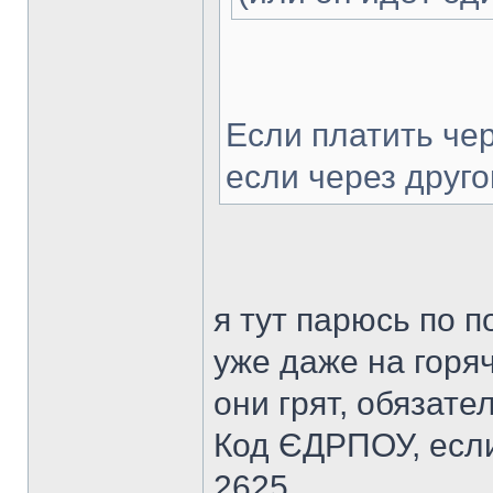
Если платить че
если через друго
я тут парюсь по п
уже даже на горя
они грят, обязате
Код ЄДРПОУ, если
2625