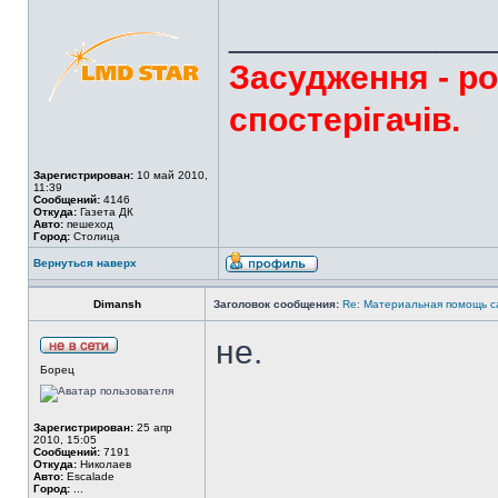
______________
Засудження - ро
спостерігачів.
Зарегистрирован:
10 май 2010,
11:39
Сообщений:
4146
Откуда:
Газета ДК
Авто:
пешеход
Город:
Столица
Вернуться наверх
Dimansh
Заголовок сообщения:
Re: Материальная помощь с
не.
Борец
Зарегистрирован:
25 апр
2010, 15:05
Сообщений:
7191
Откуда:
Николаев
Авто:
Escalade
Город:
...