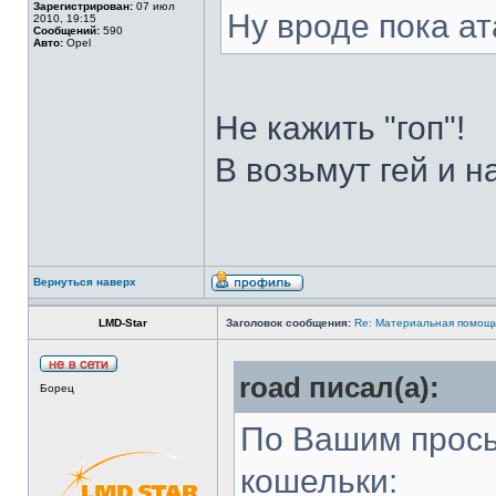
Зарегистрирован:
07 июл
Ну вроде пока ат
2010, 19:15
Сообщений:
590
Авто:
Opel
Не кажить "гоп"!
В возьмут гей и на
Вернуться наверх
LMD-Star
Заголовок сообщения:
Re: Материальная помощь
road писал(а):
Борец
По Вашим прось
кошельки: