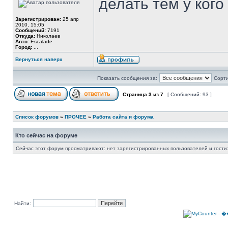
делать тем у кого
Зарегистрирован:
25 апр
2010, 15:05
Сообщений:
7191
Откуда:
Николаев
Авто:
Escalade
Город:
...
Вернуться наверх
Показать сообщения за:
Сорти
Страница
3
из
7
[ Сообщений: 93 ]
Список форумов
»
ПРОЧЕЕ
»
Работа сайта и форума
Кто сейчас на форуме
Сейчас этот форум просматривают: нет зарегистрированных пользователей и гости:
Найти: