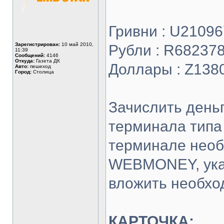
Гривни : U2109
Зарегистрирован:
10 май 2010,
Рубли : R68237
11:39
Сообщений:
4146
Откуда:
Газета ДК
Доллары : Z138
Авто:
пешеход
Город:
Столица
Зачислить день
терминала типа 
терминале необ
WEBMONEY, указ
вложить необхо
КАРТОЧКА: