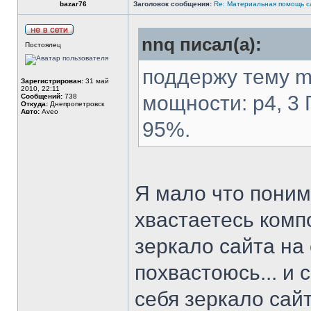
bazar76
Заголовок сообщения:
Re: Материальная помощь с
nnq писал(а):
Постоялец
поддержу тему mi
Зарегистрирован:
31 май
2010, 22:11
мощности: p4, 3 
Сообщений:
738
Откуда:
Днепропетровск
Авто:
Aveo
95%.
Я мало что поним
хвастаетесь комп
зеркало сайта на
похвастоюсь... и 
себя зеркало сайта