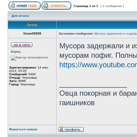
Страница
1
из
1
[ 1 сообщение ]
Для печати
Автор
Victor55555
Заголовок сообщения:
Мусора задержали и издева
Мусора задержали и и
Борец
мусорам пофиг. Полны
https://www.youtube.c
Зарегистрирован:
14 июн
2012, 03:26
Сообщений:
5494
Откуда:
Черновцы
Авто:
BMW
_________________
Город:
Черновцы
Овца покорная и бар
гаишников
Вернуться наверх