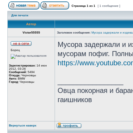
Страница
1
из
1
[ 1 сообщение ]
Для печати
Автор
Victor55555
Заголовок сообщения:
Мусора задержали и издева
Мусора задержали и и
Борец
мусорам пофиг. Полны
https://www.youtube.c
Зарегистрирован:
14 июн
2012, 03:26
Сообщений:
5494
Откуда:
Черновцы
Авто:
BMW
_________________
Город:
Черновцы
Овца покорная и бар
гаишников
Вернуться наверх