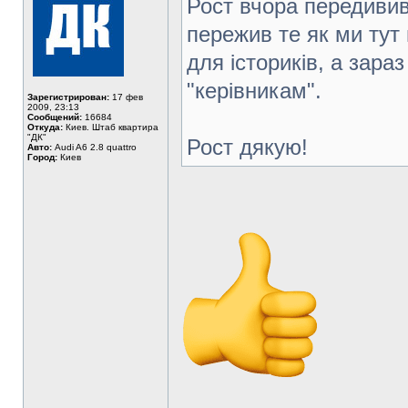
Рост вчора передивив
пережив те як ми тут
для істориків, а зара
"керівникам".
Зарегистрирован:
17 фев
2009, 23:13
Сообщений:
16684
Откуда:
Киев. Штаб квартира
"ДК"
Рост дякую!
Авто:
Audi A6 2.8 quattro
Город:
Киев