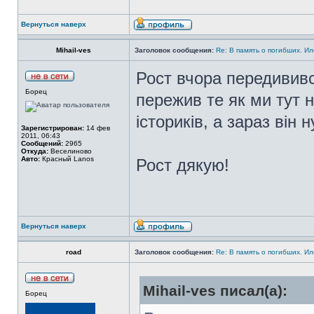
Вернуться наверх
Mihail-ves
Заголовок сообщения:
Re: В память о погибших. Ил
Рост вчора передививс
Борец
пережив те як ми тут 
істориків, а зараз він
Зарегистрирован:
14 фев
2011, 06:43
Сообщений:
2965
Откуда:
Веселиново
Авто:
Красный Lanos
Рост дякую!
Вернуться наверх
road
Заголовок сообщения:
Re: В память о погибших. Ил
Mihail-ves писал(а):
Борец