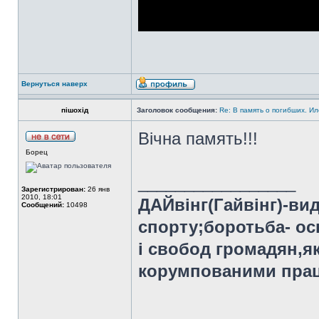
Вернуться наверх
пішохід
Заголовок сообщения:
Re: В память о погибших. Ил
Вічна память!!!
Борец
_________________
Зарегистрирован:
26 янв
2010, 18:01
ДАЙвінг(Гайвінг)-ви
Сообщений:
10498
спорту;боротьба- ос
і свобод громадян,я
корумпованими праці