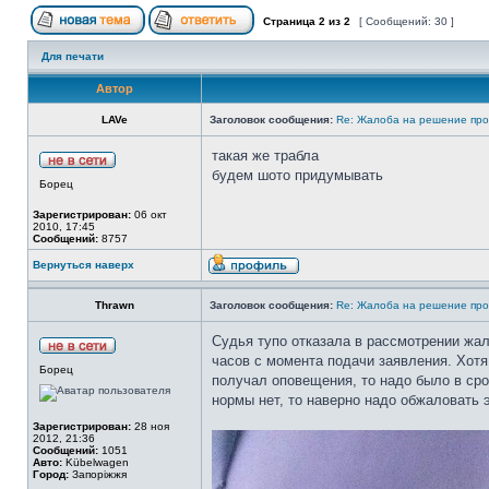
Страница
2
из
2
[ Сообщений: 30 ]
Для печати
Автор
LAVe
Заголовок сообщения:
Re: Жалоба на решение про
такая же трабла
будем шото придумывать
Борец
Зарегистрирован:
06 окт
2010, 17:45
Сообщений:
8757
Вернуться наверх
Thrawn
Заголовок сообщения:
Re: Жалоба на решение про
Судья тупо отказала в рассмотрении жал
часов с момента подачи заявления. Хотя 
Борец
получал оповещения, то надо было в сро
нормы нет, то наверно надо обжаловать э
Зарегистрирован:
28 ноя
2012, 21:36
Сообщений:
1051
Авто:
Kübelwagen
Город:
Запоріжжя