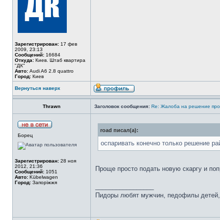
Зарегистрирован:
17 фев
2009, 23:13
Сообщений:
16684
Откуда:
Киев. Штаб квартира
"ДК"
Авто:
Audi A6 2.8 quattro
Город:
Киев
Вернуться наверх
Thrawn
Заголовок сообщения:
Re: Жалоба на решение про
road писал(а):
Борец
оспаривать конечно только решение ра
Зарегистрирован:
28 ноя
2012, 21:36
Проще просто подать новую скаргу и поп
Сообщений:
1051
Авто:
Kübelwagen
Город:
Запоріжжя
_________________
Пидоры любят мужчин, педофилы детей, 