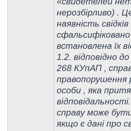
«свидетелей нет» 
нерозбірливо) . 
наявність свідків
сфальсифіковано 
встановлена їх в
1.2. відповідно д
268 КУпАП , спра
правопорушення 
особи , яка прит
відповідальності.
справу може бути
якщо є дані про с