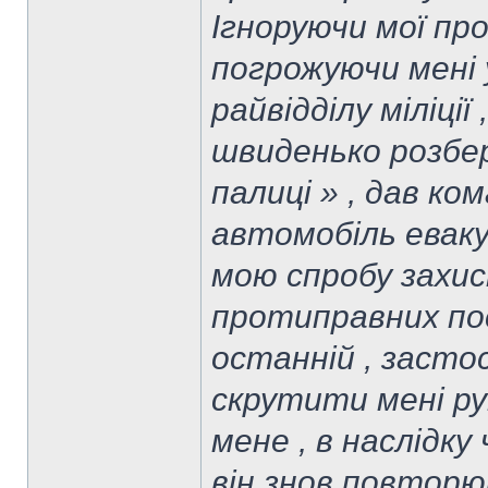
Ігноруючи мої про
погрожуючи мені 
райвідділу міліції 
швиденько розбе
палиці » , дав к
автомобіль евак
мою спробу захи
протиправних пося
останній , засто
скрутити мені ру
мене , в наслідку
він знов повторю