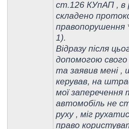
ст.126 КУпАП , в
складено проток
правопорушення *
1).
Відразу після цьо
допомогою свого
та заявив мені ,
керував, на штра
мої заперечення
автомобіль не с
руху , міг рухати
право користуват