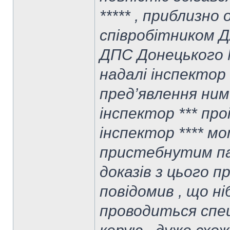
***** , приблизно о
співробітником Д
ДПС Донецького М
надалі інспектор 
пред’явлення ним
інспектор *** про
інспектор **** м
пристебнутим пас
доказів з цього п
повідомив , що ні
проводиться спец