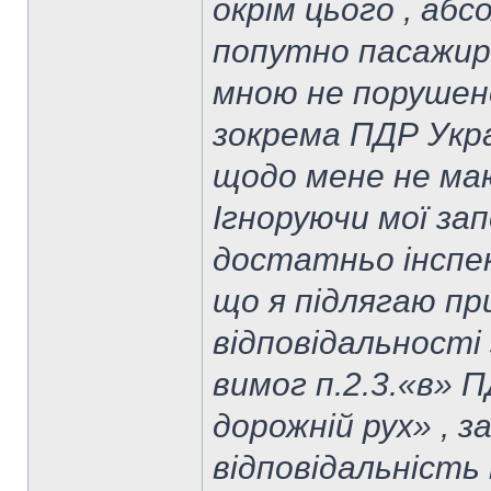
окрім цього , аб
попутно пасажир
мною не порушено
зокрема ПДР Укра
щодо мене не ма
Ігноруючи мої зап
достатньо інспек
що я підлягаю п
відповідальності 
вимог п.2.3.«в» 
дорожній рух» , з
відповідальність