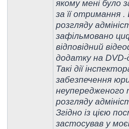
якому мені було 
за її отримання 
розгляду адмініс
зафільмовано ци
відповідний відео
додатку на DVD-д
Такі дії інспекто
забезпечення юр
неупередженого 
розгляду адмініс
Згідно із цією по
застосував у моє