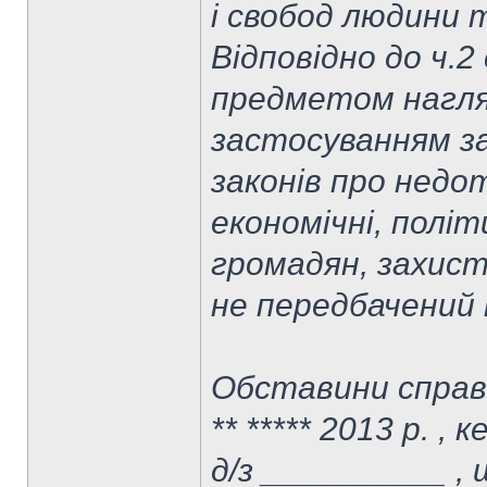
і свобод людини 
Відповідно до ч.2
предметом нагля
застосуванням за
законів про недо
економічні, політ
громадян, захист 
не передбачений 
Обставини справ
** ***** 2013 р. 
д/з __________ ,