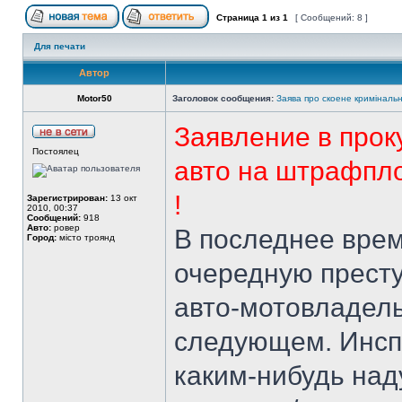
Страница
1
из
1
[ Сообщений: 8 ]
Для печати
Автор
Motor50
Заголовок сообщения:
Заява про скоене криміналь
Заявление в прок
Постоялец
авто на штрафпло
!
Зарегистрирован:
13 окт
2010, 00:37
Сообщений:
918
Авто:
ровер
В последнее вре
Город:
місто троянд
очередную престу
авто-мотовладель
следующем. Инсп
каким-нибудь над