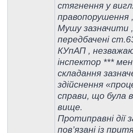
стягнення у вигл
правопорушення , 
Мушу зазначити ,
передбачені ст.6
КУпАП , незважаю
інспектор *** мені
складання зазначе
здійснення «проц
справи, що була в
вище.
Протиправні дії з
пов’язані із при