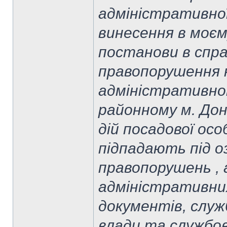
адміністративної
винесення в моєм
постанови в спра
правопорушення 
адміністративно
районному м. Доне
дій посадової осо
підпадають під о
правопорушень , 
адміністративних
документів, служ
влади та службов