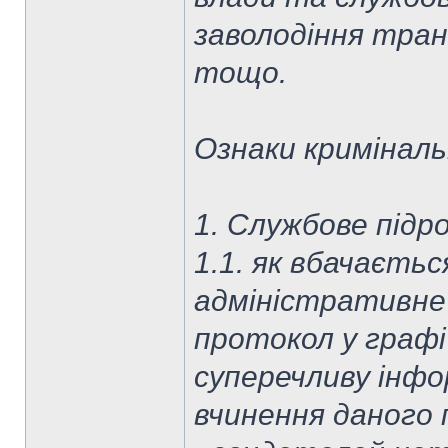
заволодіння тран
тощо.
Ознаки кримінальн
1. Службове підр
1.1. як вбачаєтьс
адміністративне
протокол у графі
суперечливу інфо
вчинення даного 