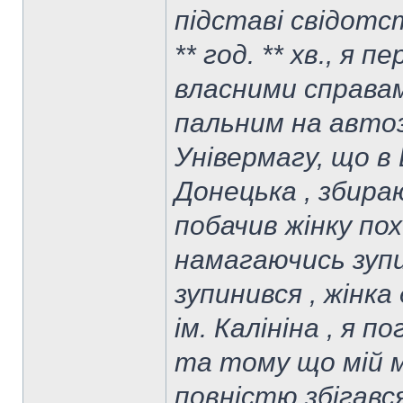
підставі свідотс
** год. ** хв., я 
власними справа
пальним на авто
Універмагу, що в
Донецька , збираю
побачив жінку пох
намагаючись зуп
зупинився , жінка
ім. Калініна , я п
та тому що мій 
повністю збігався