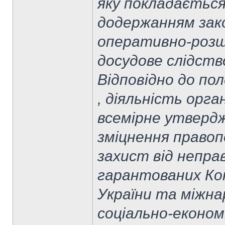
яку покладається 
додержанням зако
оперативно-розшу
досудове слідство
Відповідно до по
, діяльність орг
всемірне утвердж
зміцнення правоп
захист від неправ
гарантованих Ко
України та міжн
соціально-економ