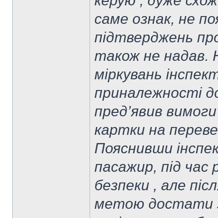
керую , дуже схож
саме ознак, не п
підтверджень про
також не надав. Н
міркувань інспек
приналежності до
пред’явив вимоги
картки на переве
Пояснивши інспек
пасажир, під час
безпеки , але піс
метою достати з