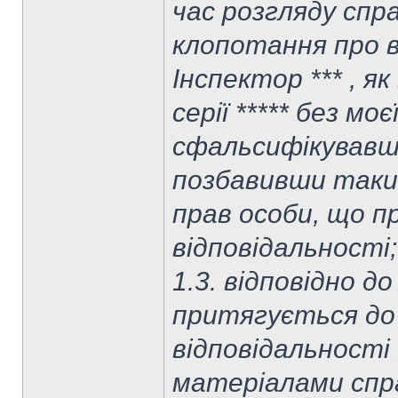
час розгляду спра
клопотання про в
Інспектор *** , я
серії ***** без м
сфальсифікувавш
позбавивши таки
прав особи, що п
відповідальності;
1.3. відповідно д
притягується до
відповідальності
матеріалами спр