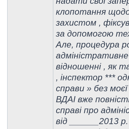
надати свої запе
клопотання щодо
захистом , фіксу
за допомогою тех
Але, процедура р
адміністративне
відношенні , як т
, інспектор *** о
справи » без моєї
ВДАІ вже повніст
справі про адмін
від ______2013 р.