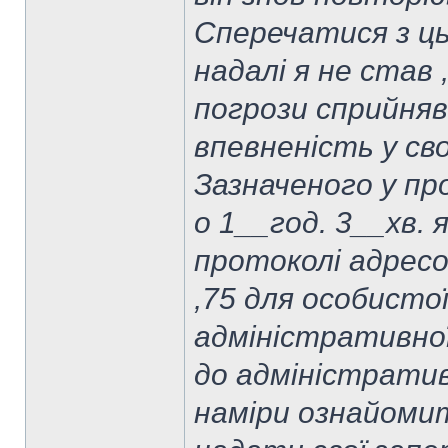
Сперечатися з ць
надалі я не став 
погрози сприйняв
впевненість у сво
Зазначеного у про
о 1__год. 3__хв. 
протоколі адресою
,75 для особистої
адміністративно
до адміністратив
наміри ознайомит