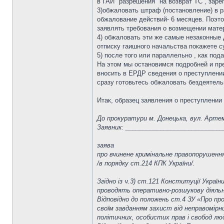
в ГАИ "разрешения" на возврат ТС , заре
3)обжаловать штраф (постановление) в р
обжалование действий- 6 месяцев. Поэто
заявлять требования о возмещении матер
4) обжаловать эти же самые незаконные
отписку гаишного начальства покажете с
5) после того или параллельно , как под
На этом мы остановимся подробней и пре
вносить в ЕРДР сведения о преступлении
сразу готовьтесь обжаловать бездеятель
Итак, образец заявления о преступлении
До прокуратури м. Донецька, вул. Артема
Заявник: ___________________________
заява
про вчинене кримінальне правопорушенн
/в порядку ст.214 КПК України/.
Згідно із ч.3) ст.121 Конституції Украї
проводять оперативно-розшукову діяльні
Відповідно до положень ст.4 ЗУ «Про пр
своїм завданням захист від неправомірн
політичних, особистих прав і свобод л