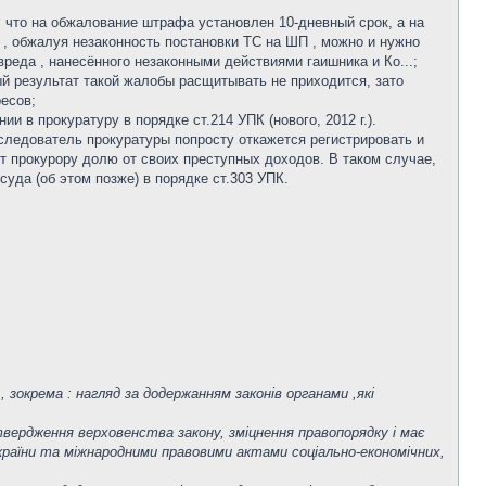
, что на обжалование штрафа установлен 10-дневный срок, а на
 , обжалуя незаконность постановки ТС на ШП , можно и нужно
реда , нанесённого незаконными действиями гаишника и Ко...;
й результат такой жалобы расщитывать не приходится, зато
есов;
и в прокуратуру в порядке ст.214 УПК (нового, 2012 г.).
следователь прокуратуры попросту откажется регистрировать и
т прокурору долю от своих преступных доходов. В таком случае,
уда (об этом позже) в порядке ст.303 УПК.
 зокрема : нагляд за додержанням законів органами ,які
твердження верховенства закону, зміцнення правопорядку і має
країни та міжнародними правовими актами соціально-економічних,