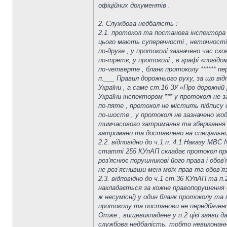
офіційних документів .
2. Службова недбалість :
2.1. протокол та постанова інспектора **
цього мають суперечності , неточності 
по-друге , у протоколі зазначено час скоє
по-третє, у протоколі , в графі «повід
по-четверте , бланк протоколу ****** п
п.___ Правил дорожнього руху, за що від
України , а саме ст.16 ЗУ «Про дорожній
України інспектором *** у протоколі не 
по-пяте , протокол не містить підпису о
по-шосте , у протоколі не зазначено жод
тимчасового затримання та зберігання 
затримано та доставлено на спеціаль
2.2. відповідно до ч.1 п. 4.1 Наказу МВ
статті 255 КУпАП складає протокол про 
роз'яснює порушникові його права і обо
не роз’яснивши мені моїх прав та обов’я
2.3. відповідно до ч.1 ст.36 КУпАП та 
накладається за кожне правопорушення ок
ж несумісні) у один бланк протоколу та
протоколу та постанови не передбачено
Отже , вищевикладене у п.2 цієї заяви д
службова недбалість, тобто невиконання