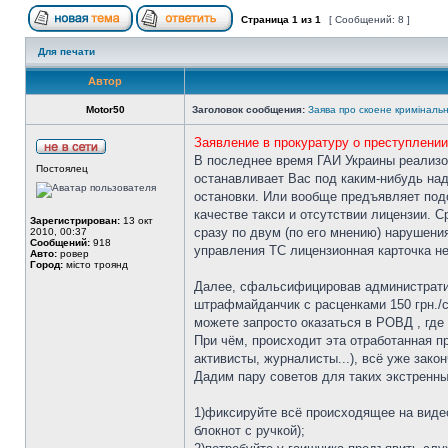
Страница
1
из
1
[ Сообщений: 8 ]
Для печати
Автор
Motor50
Заголовок сообщения:
Заява про скоене криміналь
Заявление в прокуратуру о преступлении
В последнее время ГАИ Украины реализо
Постоялец
останавливает Вас под каким-нибудь над
остановки. Или вообще предъявляет под
качестве такси и отсутствии лицензии. 
Зарегистрирован:
13 окт
сразу по двум (по его мнению) нарушени
2010, 00:37
Сообщений:
918
управления ТС лицензионная карточка не
Авто:
ровер
Город:
місто троянд
Далее, сфальсифицировав административ
штрафмайданчик с расценками 150 грн./с
можете запросто оказаться в РОВД , где
При чём, происходит эта отработанная пр
активисты, журналисты...), всё уже зако
Дадим пару советов для таких экстренны
1)фиксируйте всё происходящее на виде
блокнот с ручкой);