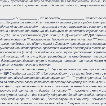
ратуру», предметом нагляду за додержанням і застосуванням законів, зо
і права і свободи громадян, захист їх честі і гідності, якщо законом н
__________» д/з __________ , що належить ______________, на підставі св
ами. Заправивши автомобіль пальним на автозаправці в районі Централ
побачив жінку похилого віку , яка махала рукою , намагаючись зупинити п
жаючи на її прохання та тому що мій маршрут по особистих справах повніст
ником ДАІ , який представився ІДПС роти ДПС Донецького МУ ДАІ сержантом
ідчення інспектор *** проігнорував. Причину зупинки інспектор **** мо
я цього повідомив , що нібито наразі в Донецьку проводиться спецопераці
окументальних підтверджень проведення вказаної спецоперації також не н
перевізників (таксі) та пред’явив вимоги щодо пред’явлення ліцензійн
мій пасажир, під час руху, були пристебнуті пасками безпеки , але піс
о безкоштовно підвозив попутно пасажира , вважаю , що таким чином 
до мене не мають законних підстав.
 що доказів достатньо інспектор ****зробив висновок про те, що я підл
в» ПДР України та ст.16 ЗУ «Про дорожній рух» , за що на його думку , 
окол про адміністративне правопорушення ******** (надалі протокол, до
ликав за допомогою свого мобільного телефону евакуатор та заявив мен
той факт, що даний автомобіль не створював перешкод дорожньому руху
руючи мої протести та доводи , інспектор *** , погрожуючи мені у разі не
ою гумової палиці » , дав команду відправити даний автомобіль ева
боку інспектора *** , останній , застосовуючи фізичну силу , намагавс
го він знов повторював погрози на мою адресу. Сперечатися з цього приво