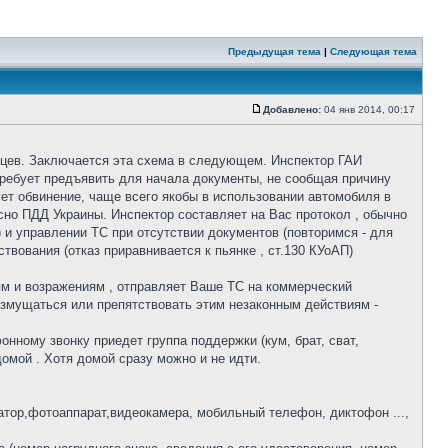
Предыдущая тема
|
Следующая тема
Добавлено:
04 янв 2014, 00:17
ьцев. Заключается эта схема в следующем. Инспектор ГАИ
требует предъявить для начала документы, не сообщая причину
ет обвинение, чаще всего якобы в использовании автомобиля в
асно ПДД Украины. Инспектор составляет на Вас протокол , обычно
 и управлении ТС при отсутствии документов (повторимся - для
вования (отказ приравнивается к пьянке , ст.130 КУоАП)
ям и возражениям , отправляет Ваше ТС на коммерческий
возмущаться или препятствовать этим незаконным действиям -
онному звонку приедет группа поддержки (кум, брат, сват,
домой . Хотя домой сразу можно и не идти.
тор,фотоаппарат,видеокамера, мобильный телефон, диктофон ...,