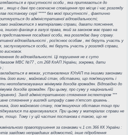
озглядаються в присутності особи , яка притягається до
 , якщо є дані про своєчасне сповіщення про місце і час розгляду
клав постанову серії ***** без моєї присутності , фактично
итягується до адміністративної відповідальності;
 право знайомитися з матеріалами справи, давати пояснення,
іншого фахівця в галузі права, який за законом має право на
 представлення посадової особи, яка розглядає дану справу.
тивної відповідальності , роз'яснює особам , які беруть участь у
я, заслуховуються особи, які беруть участь у розгляді справи,
го висновок.
гнення до відповідальності. Ці порушення не є суто
 Наказом МВС №77 , ст.268 КпАП України, зокрема, дати
 ;
я накладається в межах, установлених КУпАП та іншими законами
інь його вини , майновий стан, обставини, що пом'якшують і
ти неоподатковуваних мінімумів доходів громадян. Відповідно до
умів доходів громадян. При цьому, про суму у національній
(гривнях). Захід адміністративного стягнення інспектором ***
ативне стягнення у вигляді штрафу саме п’ятсот гривень .
ушника, його майнового стану, пом’якшуючих обставин тощо при
сліджувалися та враховувалися. При цьому у матеріалах справи не
н, тощо. Тому і у цій частині постанова є такою, що не
римінального правопорушення за ознаками ч.1 ст.366 КК України :
нтів завідомо неправдивих відомостей, інше підроблення