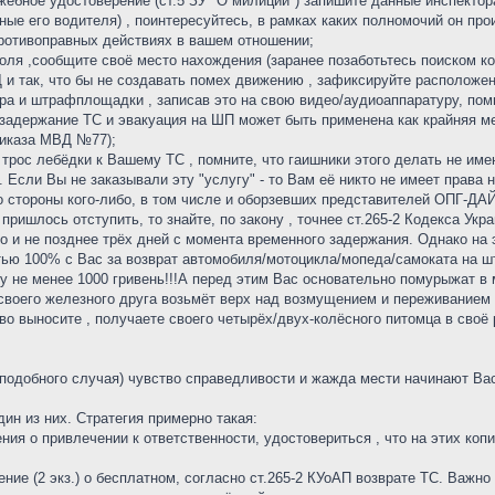
жебное удостоверение (ст.5 ЗУ "О милиции") запишите данные инспектора
ные его водителя) , поинтересуйтесь, в рамках каких полномочий он пр
противоправных действиях в вашем отношении;
оля ,сообщите своё место нахождения (заранее позаботьтесь поиском ко
 и так, что бы не создавать помех движению , зафиксируйте расположен
ора и штрафплощадки , записав это на свою видео/аудиоаппаратуру, помн
е задержание ТС и эвакуация на ШП может быть применена как крайняя 
Приказа МВД №77);
трос лебёдки к Вашему ТС , помните, что гаишники этого делать не имею
 Если Вы не заказывали эту "услугу" - то Вам её никто не имеет права
о стороны кого-либо, в том числе и оборзевших представителей ОПГ-ДА
пришлось отступить, то знайте, по закону , точнее ст.265-2 Кодекса У
 и не позднее трёх дней с момента временного задержания. Однако на э
стью 100% с Вас за возврат автомобиля/мотоцикла/мопеда/самоката на 
му не менее 1000 гривень!!!А перед этим Вас основательно помурыжат в 
своего железного друга возьмёт верх над возмущением и переживанием п
во выносите , получаете своего четырёх/двух-колёсного питомца в своё
 подобного случая) чувство справедливости и жажда мести начинают Вас
ин из них. Стратегия примерно такая:
ния о привлечении к ответственности, удостовериться , что на этих коп
ние (2 экз.) о бесплатном, согласно ст.265-2 КУоАП возврате ТС. Важн