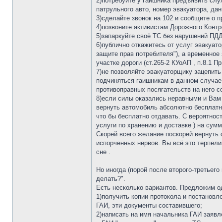
2)потребуйте у гаишника предъявить слу
патрульного авто, номер эвакуатора, дан
3)сделайте звонок на 102 и сообщите о 
4)позвоните активистам Дорожного Контр
5)запаркуйте своё ТС без нарушений ПДД
6)публично откажитесь от услуг эвакуат
защите прав потребителя"), а временно
участке дороги (ст.265-2 КУоАП , п.8.1 
7)не позволяйте эвакуаторщику зацепить 
подчиняться гаишникам в данном случае.
противоправных посягательств на него с
8)если силы оказались неравными и Вам 
вернуть автомобиль абсолютно бесплатно
что бы бесплатно отдавать. С вероятно
услуги по хранению и доставке ) на сум
Скорей всего желание поскорей вернуть 
испорченных нервов. Вы всё это терпели
сне .
Но иногда (порой после второго-третьего
делать?".
Есть несколько вариантов. Предложим од
1)получить копии протокола и постановле
ГАИ, эти документы составившего;
2)написать на имя начальника ГАИ заявле