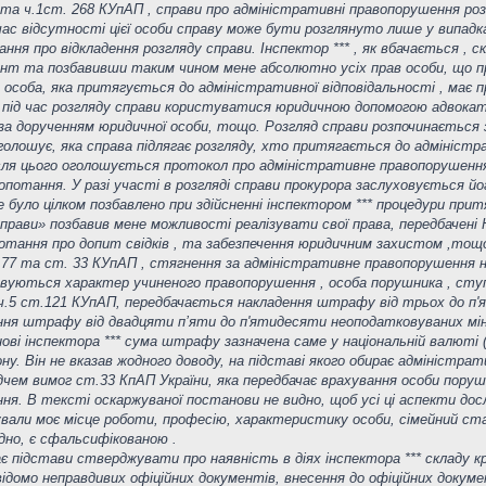
7 та ч.1ст. 268 КУпАП , справи про адміністративні правопорушення р
час відсутності цієї особи справу може бути розглянуто лише у випадках
ання про відкладення розгляду справи. Інспектор *** , як вбачається , с
нт та позбавивши таким чином мене абсолютно усіх прав особи, що пр
7, особа, яка притягується до адміністративної відповідальності , має
під час розгляду справи користуватися юридичною допомогою адвоката, 
за дорученням юридичної особи, тощо. Розгляд справи розпочинається з
голошує, яка справа підлягає розгляду, хто притягається до адміністра
. Після цього оголошується протокол про адміністративне правопорушенн
потання. У разі участі в розгляді справи прокурора заслуховується йо
було цілком позбавлено при здійсненні інспектором *** процедури притя
прави» позбавив мене можливості реалізувати свої права, передбачені
отання про допит свідків , та забезпечення юридичним захистом ,тощо
С № 77 та ст. 33 КУпАП , стягнення за адміністративне правопорушенн
овуються характер учиненого правопорушення , особа порушника , ступ
 ч.5 ст.121 КУпАП, передбачається накладення штрафу від трьох до п'я
ння штрафу від двадцяти п’яти до п'ятидесяти неоподатковуваних мінім
ові інспектора *** сума штрафу зазначена саме у національній валюті 
ну. Він не вказав жодного доводу, на підставі якого обирає адміністр
ідчем вимог ст.33 КпАП України, яка передбачає врахування особи пор
ня. В тексті оскаржуваної постанови не видно, щоб усі ці аспекти до
вали моє місце роботи, професію, характеристику особи, сімейний ста
ідно, є сфальсифікованою .
ає підстави стверджувати про наявність в діях інспектора *** складу к
ідомо неправдивих офіційних документів, внесення до офіційних докуме