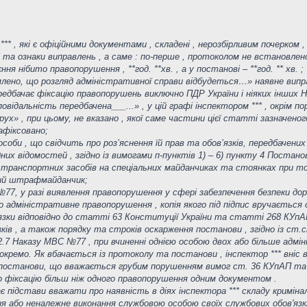
* , які є офіційними документами , складені , нерозбірливим почерком ,
та ознаки виправлень , а саме : по-перше , протоколом не встановлен
ння нібито правопорушення , **год. **хв. , а у постанові – **год. ** хв. ;
омлено, що розгляд адміністративної справи відбудеться…» наявне випра
ередбачає фіксацію правопорушень виключно ПДР України і ніяких інших
повідальність передбачена___...» , у цій графі інспектором *** , окрім
 рух» , при цьому, не вказано , якої саме частини цієї статті зазначено
зафіксовано;
соби , що свідчить про роз’яснення їй прав та обов’язків, передбачени
них відомостей , згідно із вимогами п-пунктів 1) – 6) пункту 4 Постано
транспортних засобів на спеціальних майданчиках та стоянках при то
ний штрафмайданчик;
С №77, у разі виявлення правопорушення у сфері забезпечення безпеки до
адміністративне правопорушення , копія якого під підпис вручається о
в'язки відповідно до статті 63 Конституції України та статті 268 КУп
зків , а також порядку та строків оскарження постанови , згідно із ст.
п.2.7 Наказу МВС №77 , при вчиненні однією особою двох або більше ад
ремо. Як вбачається із протоколу та постанови , інспектор *** вніс ві
 постанови, що вважається грубим порушенням вимог ст. 36 КУпАП та п
 фіксацію більш ніж одного правопорушення одним документом .
ає підстави вважати про наявність в діях інспектора *** складу криміна
 або неналежне виконання службовою особою своїх службових обов'язкі