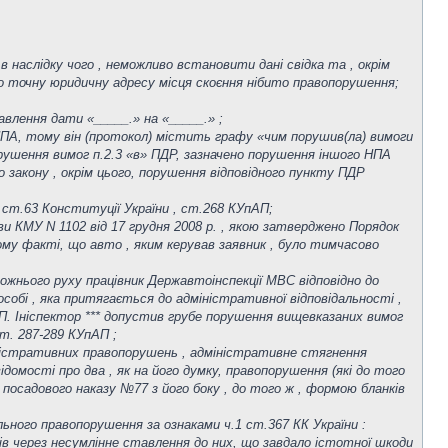
 в наслідку чого , неможливо встановити дані свідка та , окрім
о точну юридичну адресу місця скоєння нібито правопорушення;
влення дати «_____.» на «_____.» ;
 НПА, тому він (протокол) містить графу «чим порушив(ла) вимоги
 порушення вимог п.2.3 «в» ПДР, зазначено порушення іншого НПА
го закону , окрім цього, порушення відповідного пункту ПДР
х ст.63 Конституції України , ст.268 КУпАП;
ви КМУ N 1102 від 17 грудня 2008 р. , якою затверджено Порядок
му факті, що авто , яким керував заявник , було тимчасово
рожнього руху працівник Державтоінспекції МВС відповідно до
собі , яка притягається до адміністративної відповідальності ,
АП. Ініспектор *** допустив грубе порушення вищевказаних вимог
ст. 287-289 КУпАП ;
міністративних правопорушень , адміністративне стягнення
домості про два , як на його думку, правопорушення (які до того
осадового наказу №77 з його боку , до того ж , формою бланків
льного правопорушення за ознаками ч.1 ст.367 КК України :
в через несумлінне ставлення до них, що завдало істотної шкоди