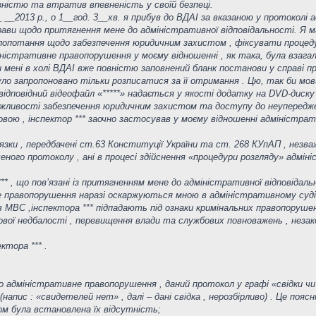
зністю та втратив впевненість у своїй безпеці.
 __2013 р., о 1__год. 3__хв. я прибув до ВДАІ за вказаною у протоколі а
рави щодо притягнення мене до адміністративної відповідальності. Я м
клопотання щодо забезпечення юридичним захистом , фіксувати процеду
ністративне правопорушення у моєму відношенні , як така, була взагалі
 мені в холі ВДАІ вже повністю заповнений бланк постанови у справі пр
було запропоновано тільки розписатися за її отримання . Цю, так би м
ідповідний відеофайл «*****» надається у якості додатку на DVD-диску 
 можливості забезпечення юридичним захистом та доступу до неупередж
новою , інспектор *** заочно застосував у моєму відношенні адміністр
зки , передбачені ст.63 Конституції України та ст. 268 КУпАП , незважа
аченого протоколу , ані в процесі здійснення «процедури розгляду» адмін
*** , що пов’язані із притягненням мене до адміністративної відповіда
е правопорушення наразі оскаржуються мною в адміністративному суді 
ів МВС ,інспектора *** підпадають під ознаки кримінальних правопоруше
ової недбалості , перевищення влади та службових повноважень , неза
ктора *** .
 про адміністративне правопорушення , даний протокол у графі «свідки 
напис : «свидетелей нет» , далі – дані свідка , нерозбірливо) . Це поя
ом була встановлена їх відсутність;