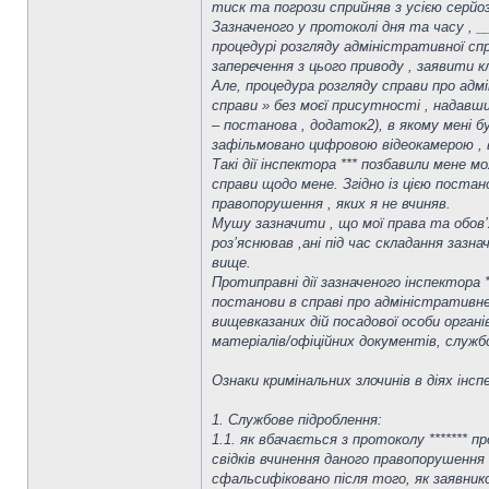
тиск та погрози сприйняв з усією серйо
Зазначеного у протоколі дня та часу , __
процедурі розгляду адміністративної сп
заперечення з цього приводу , заявити 
Але, процедура розгляду справи про адмі
справи » без моєї присутності , надавши
– постанова , додаток2), в якому мені 
зафільмовано цифровою відеокамерою , в
Такі дії інспектора *** позбавили мене
справи щодо мене. Згідно із цією поста
правопорушення , яких я не вчиняв.
Мушу зазначити , що мої права та обов’я
роз’яснював ,ані під час складання зазн
вище.
Протиправні дії зазначеного інспектора 
постанови в справі про адміністративн
вищевказаних дій посадової особи орган
матеріалів/офіційних документів, служб
Ознаки кримінальних злочинів в діях інспе
1. Службове підроблення:
1.1. як вбачається з протоколу *******
свідків вчинення даного правопорушення (
сфальсифіковано після того, як заявник