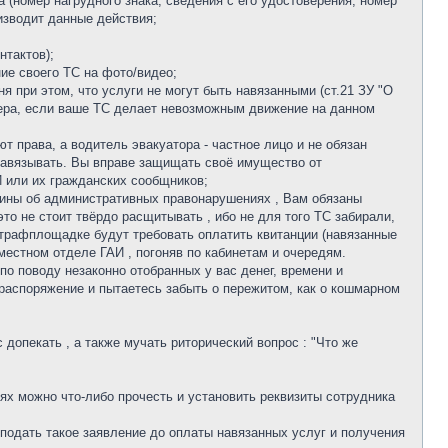
 (номер нагрудного знака, сведения с его удостоверения, номер
оизводит данные действия;
нтактов);
ие своего ТС на фото/видео;
я при этом, что услуги не могут быть навязанными (ст.21 ЗУ "О
мера, если ваше ТС делает невозможным движение на данном
т права, а водитель эвакуатора - частное лицо и не обязан
 навязывать. Вы вправе защищать своё имущество от
Й или их гражданских сообщников;
краины об административных правонарушениях , Вам обязаны
то не стоит твёрдо расщитывать , ибо не для того ТС забирали,
штрафплощадке будут требовать оплатить квитанции (навязанные
местном отделе ГАИ , погоняв по кабинетам и очередям.
о поводу незаконно отобранных у вас денег, времени и
 распоряжение и пытаетесь забыть о пережитом, как о кошмарном
 допекать , а также мучать риторический вопрос : "Что же
иях можно что-либо прочесть и установить реквизиты сотрудника
о подать такое заявление до оплаты навязанных услуг и получения