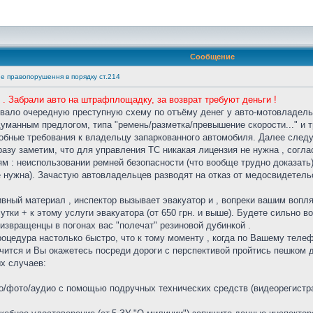
Сообщение
не правопорушення в порядку ст.214
 . Забрали авто на штрафплощадку, за возврат требуют деньги !
вало очередную преступную схему по отъёму денег у авто-мотовладел
уманным предлогом, типа "ремень/разметка/превышение скорости..." и 
обные требования к владельцу запаркованного автомобиля. Далее следу
Сразу заметим, что для управления ТС никакая лицензия не нужна , согл
ям : неиспользовании ремней безопасности (что вообще трудно доказать)
 нужна). Зачастую автовладельцев разводят на отказ от медосвидетельст
ный материал , инспектор вызывает эвакуатор и , вопреки вашим вопл
утки + к этому услуги эвакуатора (от 650 грн. и выше). Будете сильно 
 извращенцы в погонах вас "полечат" резиновой дубинкой .
оцедура настолько быстро, что к тому моменту , когда по Вашему телеф
нчится и Вы окажетесь посреди дороги с перспективой пройтись пешком 
х случаев:
о/фото/аудио с помощью подручных технических средств (видеорегистра