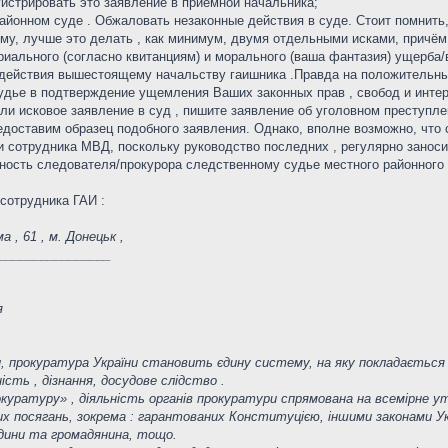
гистрировать это заявление в приёмной начальника;
айонном суде . Обжаловать незаконные действия в суде. Стоит помнить
му, лучше это делать , как минимум, двумя отдельными исками, причём
иального (согласно квитанциям) и морального (ваша фантазия) ущерба/в
 действия вышестоящему начальству гаишника .Правда на положительны
удье в подтверждение ущемления Ваших законных прав , свобод и интер
али исковое заявление в суд , пишите заявление об уголовном преступлени
доставим образец подобного заявления. Однако, вполне возможно, что 
 сотрудника МВД, поскольку руководство последних , регулярно заноси
ность следователя/прокурора следственному судье местного районного с
 сотрудника ГАИ :
 , 61 , м. Донецьк ,
_________________
я
ни, прокуратура України становить єдину систему, на яку покладається ,
сть , дізнання, досудове слідство .
окуратуру» , діяльність органів прокуратури спрямована на всемірне у
их посягань, зокрема : гарантованих Конституцією, іншими законами У
юдини та громадянина, тощо.