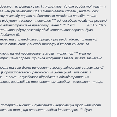
дресою : м. Донецьк , пр. П. Комунарів ,75 для особистої участі у
ав наміри ознайомитися з матеріалами справи , надати свої
ру розгляду справи за допомогою технічних засобів ,тощо.
 відсутня. Точніше , інспектор *** одноособово «здійснив розгляд
о адміністративне правопорушення ******* від ______2013 р. (далі
овити «процедуру розгляду адміністративної справи» було
(додаток 5).
еного та справедливого процесу розгляду адміністративної
ативне стягнення у вигляді штрафу п’ятсот гривень за
ючи на мої неодноразові вимоги , інспектор *** мені не
істративної справи, що була відсутня взагалі, як вже зазначено
льності та сам факт винесення в моєму відношенні вищевказаної
(Ворошиловському районному м. Донецька) , але деякі з
нь , а саме : службового підроблення адміністративних
конного заволодіння транспортним засобом , вимагання , тощо.
чи потерпілі» містить суперечливу інформацію щодо наявності
снюється тим , що наявність свідків інспектором *** було