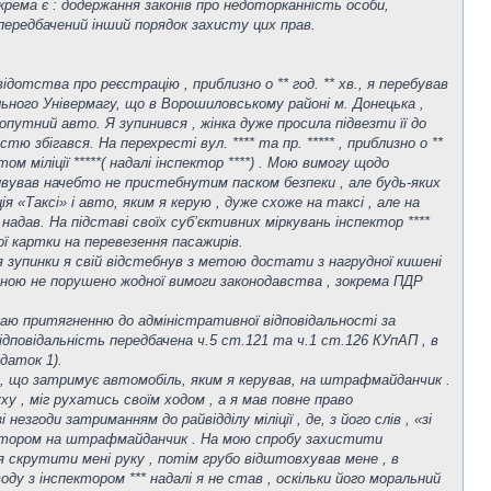
крема є : додержання законів про недоторканність особи,
е передбачений інший порядок захисту цих прав.
ідотства про реєстрацію , приблизно о ** год. ** хв., я перебував
ьного Універмагу, що в Ворошиловському районі м. Донецька ,
опутний авто. Я зупинився , жінка дуже просила підвезти її до
ю збігався. На перехресті вул. **** та пр. ***** , приблизно о **
 міліції *****( надалі інспектор ****) . Мою вимогу щодо
тивував начебто не пристебнутим паском безпеки , але будь-яких
я «Таксі» і авто, яким я керую , дуже схоже на таксі , але на
адав. На підставі своїх суб’єктивних міркувань інспектор ****
ої картки на перевезення пасажирів.
ля зупинки я свій відстебнув з метою достати з нагрудної кишені
мною не порушено жодної вимоги законодавства , зокрема ПДР
ягаю притягненню до адміністративної відповідальності за
відповідальність передбачена ч.5 ст.121 та ч.1 ст.126 КУпАП , в
даток 1).
і , що затримує автомобіль, яким я керував, на штрафмайданчик .
 , міг рухатись своїм ходом , а я мав повне право
згоди затриманням до райвідділу міліції , де, з його слів , «зі
куатором на штрафмайданчик . На мою спробу захистити
я скрутити мені руку , потім грубо відштовхував мене , в
ду з інспектором *** надалі я не став , оскільки його моральний