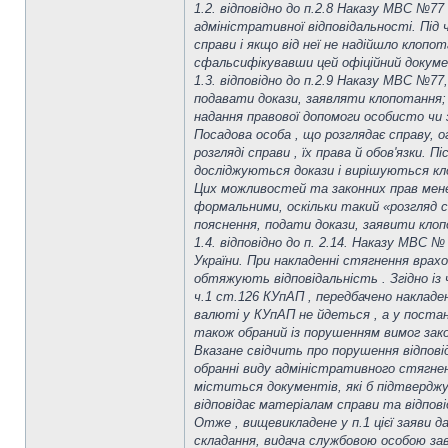
1.2. відповідно до п.2.8 Наказу МВС №7
адміністративної відповідальності. Під 
справи і якщо від неї не надійшло клопот
сфальсифікувавши цей офіційний докуме
1.3. відповідно до п.2.9 Наказу МВС №7
подавати докази, заявляти клопотання; 
надання правової допомоги особисто чи 
Посадова особа , що розглядає справу, о
розгляді справи , їх права й обов'язки
досліджуються докази і вирішуються кло
Цих можливостей та законних прав мене 
формальними, оскільки такий «розгляд с
пояснення, подати докази, заявити клоп
1.4. відповідно до п. 2.14. Наказу МВ
України. При накладенні стягнення врах
обтяжують відповідальність . Згідно із
ч.1 ст.126 КУпАП , передбачено накладе
валюті у КУпАП не йдеться , а у постан
також обраний із порушенням вимог зако
Вказане свідчить про порушення відпов
обранні виду адміністративного стягнен
міститься документів, які б підтверджу
відповідає матеріалам справи та відпов
Отже , вищевикладене у п.1 цієї заяви д
складання, видача службовою особою зав