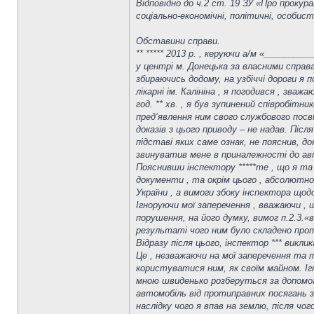
Відповідно до ч.2 ст. 19 ЗУ «Про проку
соціально-економічні, політичні, особист
Обставини справи.
** ***** 2013 р. , керуючи а/м «________
у центрі м. Донецька за власними справ
збираючись додому, на узбіччі дороги я 
лікарні ім. Калініна , я погодився , зва
год. ** хв. , я був зупинений співробіт
пред’явлення ним свого службового посв
доказів з цього приводу – не надав. Післ
підставі яких саме ознак, не пояснив, д
звинуватив мене в приналежності до авто
Пояснивши інспектору *****те , що я та 
документи , та окрім цього , абсолютн
України , а вимоги збоку інспектора що
Ігноруючи мої заперечення , вважаючи ,
порушення, на його думку, вимог п.2.3.«
результаті чого ним було складено прот
Відразу після цього, інспектор *** вик
Це , незважаючи на мої заперечення та 
користуватися ним, як своїм майном. Ігно
мною швиденько розберуться за допомог
автомобіль від протиправних посягань з 
наслідку чого я впав на землю, після чо