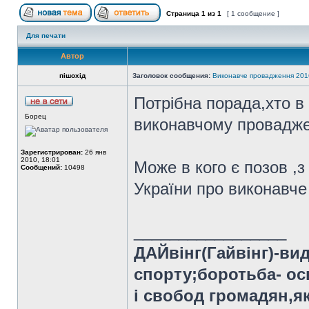
Страница
1
из
1
[ 1 сообщение ]
Для печати
Автор
пішохід
Заголовок сообщения:
Виконавче провадження 201
Потрібна порада,хто в
Борец
виконавчому провадж
Зарегистрирован:
26 янв
2010, 18:01
Може в кого є позов ,
Сообщений:
10498
України про виконавч
_________________
ДАЙвінг(Гайвінг)-ви
спорту;боротьба- ос
і свобод громадян,я