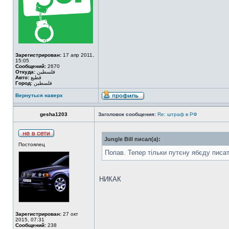
Зарегистрирован:
17 апр 2011,
15:05
Сообщений:
2670
Откуда:
فلسطين
Авто:
قطيع
Город:
فلسطين
Вернуться наверх
gesha1203
Заголовок сообщения:
Re: штраф в РФ
Jungle Bill писал(а):
Постоялец
Попав. Тепер тільки путєну ябєду писат
НИКАК
Зарегистрирован:
27 окт
2015, 07:31
Сообщений:
238