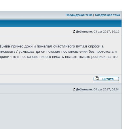
Предыдущая тема
|
Следующая тема
Добавлено:
03 авг 2017, 16:12
 15мин принес доки и пожелал счастливого пути,я спроси а
дписывать? услышав да он показал постановления без протокола и
орили что в постанове ничего писать нельзя только росписи на что
Добавлено:
04 авг 2017, 09:04