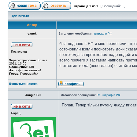
Страница
1
из
1
[ Сообщений: 3 ]
Для печати
Автор
canek
Заголовок сообщения:
штраф в РФ
был недавно в РФ и мне прелепили штраф
остоновили взяли посиотреть доки сказал
Постоялец
протокол,а за протоколом надо подойти 
всего прочего я заставил написать прото
Зарегистрирован:
06 янв
2011, 16:55
я ответил тогда (несогласен) считайте м
Сообщений:
138
Авто:
фольксваген т4
Город:
Первомайск
Вернуться наверх
Jungle Bill
Заголовок сообщения:
Re: штраф в РФ
Попав. Тепер тільки путєну ябєду писат
Борец