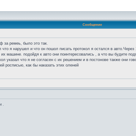
Сообщение
 за ремеь, было это так.
 что я нарушел и что он пошол писать протокол я остался в авто.Через
к их машине. подойдя к авто они поинтересовались , а что вы будите по
кол указал что я не согласен с их решением и в постонове также они гов
оей росписью, как бы наказать этих оленей
и .