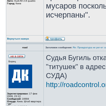
Авто:
Audi A6 2.8 quattro
мусаров поскол
Город:
Киев
исчерпаны".
Вернуться наверх
road
Заголовок сообщения:
Re: Прокуратура не рег-ет 
Судья Бугиль отк
Борец
"титушек" в адр
СУДА)
http://roadcontrol
Зарегистрирован:
17 фев
2009, 23:13
Сообщений:
16684
Откуда:
Киев. Штаб квартира
"ДК"