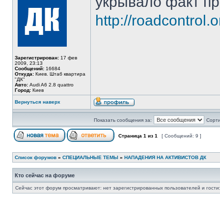
укрывало факт пр
http://roadcontrol
Зарегистрирован:
17 фев
2009, 23:13
Сообщений:
16684
Откуда:
Киев. Штаб квартира
"ДК"
Авто:
Audi A6 2.8 quattro
Город:
Киев
Вернуться наверх
Показать сообщения за:
Сорти
Страница
1
из
1
[ Сообщений: 9 ]
Список форумов
»
СПЕЦИАЛЬНЫЕ ТЕМЫ
»
НАПАДЕНИЯ НА АКТИВИСТОВ ДК
Кто сейчас на форуме
Сейчас этот форум просматривают: нет зарегистрированных пользователей и гости: