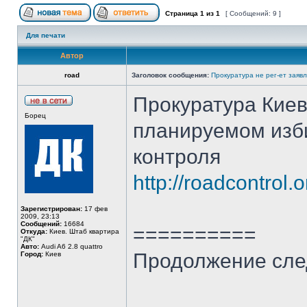
Страница
1
из
1
[ Сообщений: 9 ]
Для печати
Автор
road
Заголовок сообщения:
Прокуратура не рег-ет зая
Прокуратура Киев
Борец
планируемом изб
контроля
http://roadcontrol
Зарегистрирован:
17 фев
2009, 23:13
Сообщений:
16684
==========
Откуда:
Киев. Штаб квартира
"ДК"
Авто:
Audi A6 2.8 quattro
Продолжение сл
Город:
Киев