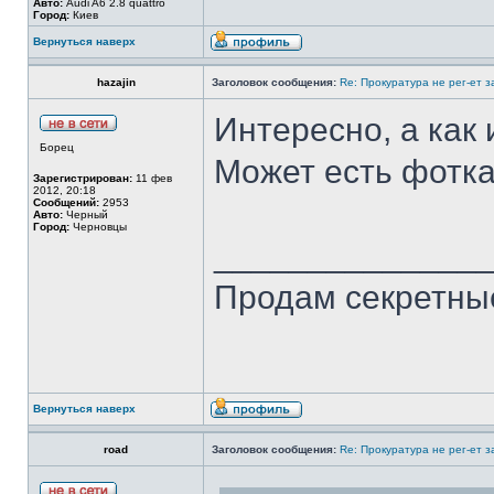
Авто:
Audi A6 2.8 quattro
Город:
Киев
Вернуться наверх
hazajin
Заголовок сообщения:
Re: Прокуратура не рег-ет 
Интересно, а как 
Борец
Может есть фотка
Зарегистрирован:
11 фев
2012, 20:18
Сообщений:
2953
Авто:
Черный
Город:
Черновцы
______________
Продам секретные
Вернуться наверх
road
Заголовок сообщения:
Re: Прокуратура не рег-ет 