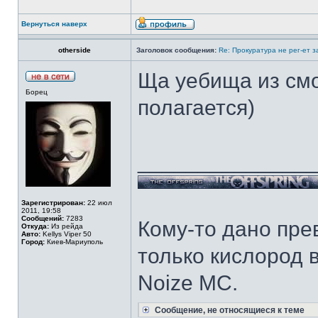
Вернуться наверх
otherside
Заголовок сообщения:
Re: Прокуратура не рег-ет 
Ща уебища из смо
Борец
полагается)
______________
Зарегистрирован:
22 июл
2011, 19:58
Сообщений:
7283
Кому-то дано прев
Откуда:
Из рейда
Авто:
Kellys Viper 50
Город:
Киев-Мариуполь
только кислород в
Noize MC.
Сообщение, не относящиеся к теме