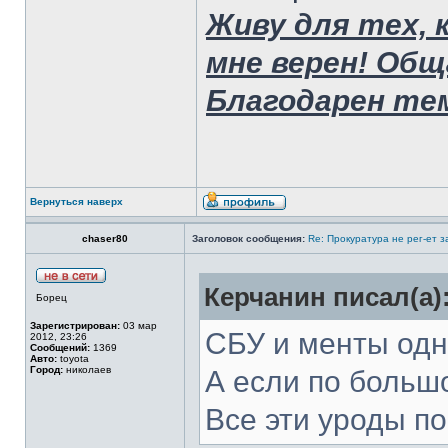
Живу для тех, 
мне верен! Общ
Благодарен тем
Вернуться наверх
chaser80
Заголовок сообщения:
Re: Прокуратура не рег-ет 
Керчанин писал(а)
Борец
Зарегистрирован:
03 мар
СБУ и менты одн
2012, 23:26
Сообщений:
1369
Авто:
toyota
Город:
николаев
А если по большо
Все эти уроды п