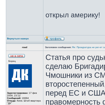
открыл америку!
Вернуться наверх
road
Заголовок сообщения:
Re: Прокуратура не рег-ет 
Статья про судь
Борец
сделаю Бригади
Чмошники из С
второстепенный
перед ЕС и СШ
Зарегистрирован:
17 фев
2009, 23:13
Сообщений:
16684
правомерность 
Откуда:
Киев. Штаб квартира
"ДК"