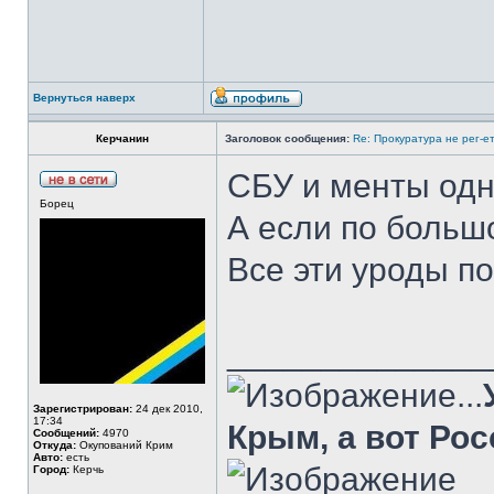
Вернуться наверх
Керчанин
Заголовок сообщения:
Re: Прокуратура не рег-
СБУ и менты одн
Борец
А если по большо
Все эти уроды п
______________
...
Зарегистрирован:
24 дек 2010,
17:34
Крым, а вот Рос
Сообщений:
4970
Откуда:
Окупований Крим
Авто:
есть
Город:
Керчь