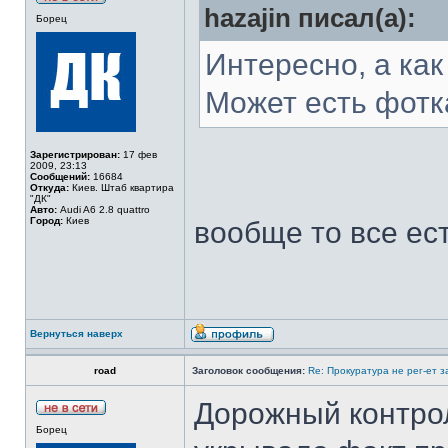
hazajin писал(а):
Борец
Интересно, а как
Может есть фотк
Зарегистрирован:
17 фев
2009, 23:13
Сообщений:
16684
Откуда:
Киев. Штаб квартира
"ДК"
Авто:
Audi A6 2.8 quattro
Город:
Киев
вообще то все ест
Вернуться наверх
road
Заголовок сообщения:
Re: Прокуратура не рег-ет 
Дорожный контрол
Борец