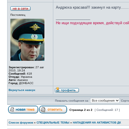
Андрюха красава!!! закинул на карту.......
Постоялец
_________________
Не ищи подходящее время, действуй сей
Зарегистрирован:
27 авг
2010, 19:24
Сообщений:
418
Откуда:
Украина
Авто:
daewoo
Город:
ДОНБАСС
Вернуться наверх
Показать сообщения за:
Сорти
Страница
2
из
2
[ Сообщений: 17 ]
Список форумов
»
СПЕЦИАЛЬНЫЕ ТЕМЫ
»
НАПАДЕНИЯ НА АКТИВИСТОВ ДК