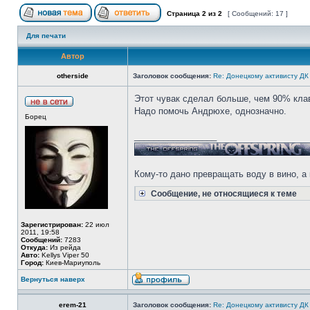
Страница
2
из
2
[ Сообщений: 17 ]
Для печати
Автор
otherside
Заголовок сообщения:
Re: Донецкому активисту ДК
Этот чувак сделал больше, чем 90% клав
Надо помочь Андрюхе, однозначно.
Борец
_________________
Кому-то дано превращать воду в вино, а 
Сообщение, не относящиеся к теме
Зарегистрирован:
22 июл
2011, 19:58
Сообщений:
7283
Откуда:
Из рейда
Авто:
Kellys Viper 50
Город:
Киев-Мариуполь
Вернуться наверх
erem-21
Заголовок сообщения:
Re: Донецкому активисту ДК