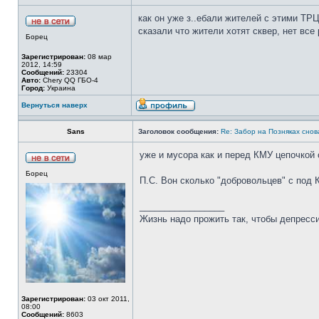
как он уже з..ебали жителей с этими ТРЦ
сказали что жители хотят сквер, нет все 
Борец
Зарегистрирован:
08 мар
2012, 14:59
Сообщений:
23304
Авто:
Chery QQ ГБО-4
Город:
Украина
Вернуться наверх
Sans
Заголовок сообщения:
Re: Забор на Позняках снова
уже и мусора как и перед КМУ цепочкой с
Борец
П.С. Вон сколько "добровольцев" с под
_________________
Жизнь надо прожить так, чтобы депресси
Зарегистрирован:
03 окт 2011,
08:00
Сообщений:
8603