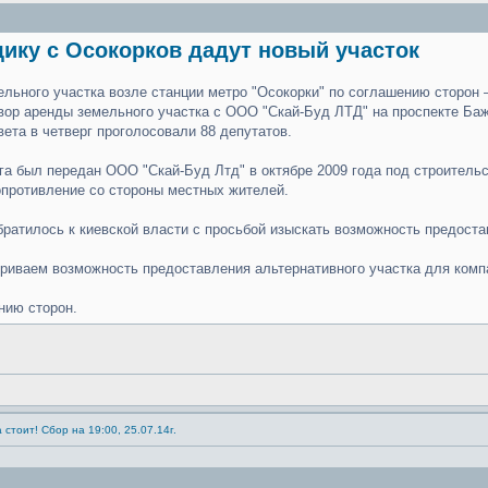
ику с Осокорков дадут новый участок
ельного участка возле станции метро "Осокорки" по соглашению сторон
овор аренды земельного участка с ООО "Скай-Буд ЛТД" на проспекте Баж
ета в четверг проголосовали 88 депутатов.
а был передан ООО "Скай-Буд Лтд" в октябре 2009 года под строительст
опротивление со стороны местных жителей.
братилось к киевской власти с просьбой изыскать возможность предоста
триваем возможность предоставления альтернативного участка для комп
нию сторон.
 стоит! Сбор на 19:00, 25.07.14г.