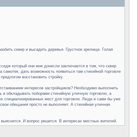
разбить сквер и высадить деревья. Грустное зрелище. Голая
сседж который они мне донесли заключается в том, что сквер
 на самотек, дать возможность появиться там стихийной торговле
м предлогом восстановить стройку.
 отстаиванием интересов застройщиков? Необходимо выполнить
ь и обкладывать поборами стихийную уличную торговлю, а
ых специализированных мест для торговли. Люди и сами бы уже
я свои обещания просто не выполняет. А стихийная уличная
е выяснится. И вопрос решится. В интересах местных жителей.