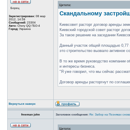
Цитата:
Борец
Скандальному застройщ
Зарегистрирован:
08 мар
2012, 14:59
Сообщений:
23304
Киевсовет расторг договор аренды зем
Авто:
Chery QQ ГБО-4
Город:
Украина
Киевский городской совет расторг дог
За такое решение на заседании Киевсов
Данный участок общей площадью 0,77 г
это строительство вызвало активное с
В то же время руководство компании о
и интересы бизнеса.
"Я уже говорил, что мы сейчас рассма
Договор аренды расторгнут по соглаше
Вернуться наверх
freeman john
Заголовок сообщения:
Re: Забор на Позняках снова
Цитата: