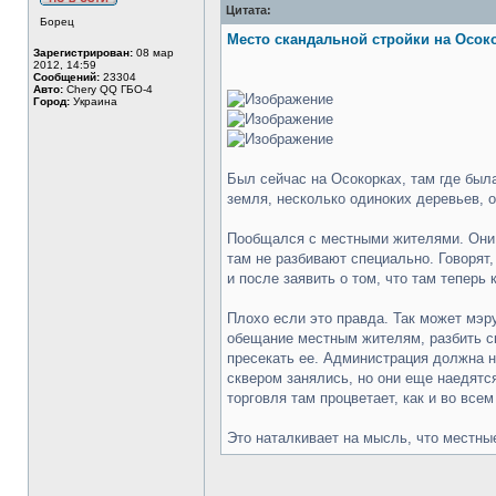
Цитата:
Борец
Место скандальной стройки на Осок
Зарегистрирован:
08 мар
2012, 14:59
Сообщений:
23304
Авто:
Chery QQ ГБО-4
Город:
Украина
Был сейчас на Осокорках, там где был
земля, несколько одиноких деревьев, о
Пообщался с местными жителями. Они о
там не разбивают специально. Говорят,
и после заявить о том, что там теперь
Плохо если это правда. Так может мэр
обещание местным жителям, разбить с
пресекать ее. Администрация должна н
сквером занялись, но они еще наедятся
торговля там процветает, как и во всем
Это наталкивает на мысль, что местны