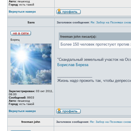
Авто:
пешеход
Город:
есть такой
Вернуться наверх
Sans
Заголовок сообщения:
Re: Забор на Позняках снова
freeman john писал(а):
Борец
Более 150 человек протестуют против 
"Скандальный земельный участок на Осок
Борислав Береза
_________________
Жизнь надо прожить так, чтобы депресси
Зарегистрирован:
03 окт 2011,
08:00
Сообщений:
8603
Авто:
пешеход
Город:
есть такой
Вернуться наверх
freeman john
Заголовок сообщения:
Re: Забор на Позняках снова