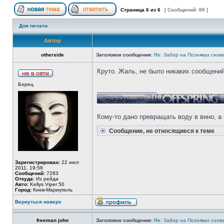
Страница
6
из
6
[ Сообщений: 86 ]
Для печати
Автор
otherside
Заголовок сообщения:
Re: Забор на Позняках снова
Круто. Жаль, не было никаких сообщений,
Борец
_________________
Кому-то дано превращать воду в вино, а 
Сообщение, не относящиеся к теме
Зарегистрирован:
22 июл
2011, 19:58
Сообщений:
7283
Откуда:
Из рейда
Авто:
Kellys Viper 50
Город:
Киев-Мариуполь
Вернуться наверх
freeman john
Заголовок сообщения:
Re: Забор на Позняках снова