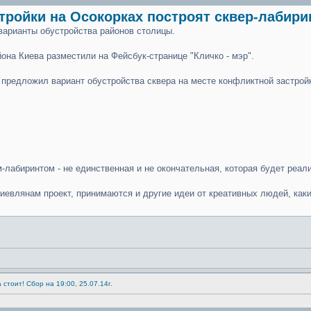
тройки на Осокорках построят сквер-лабири
варианты обустройства районов столицы.
она Киева разместили на Фейсбук-странице "Кличко - мэр".
rt предложил вариант обустройства сквера на месте конфликтной застро
-лабиринтом - не единственная и не окончательная, которая будет реал
иевлянам проект, принимаются и другие идеи от креативных людей, каки
 стоит! Сбор на 19:00, 25.07.14г.