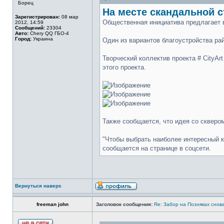
Борец
На месте скандальной с
Зарегистрирован:
08 мар
Общественная инициатива предлагает 
2012, 14:59
Сообщений:
23304
Авто:
Chery QQ ГБО-4
Город:
Украина
Один из вариантов благоустройства рай
Творческий коллектив проекта # CityA
этого проекта.
Также сообщается, что идея со сквером
"Чтобы выбрать наиболее интересный к
сообщается на странице в соцсети.
Вернуться наверх
freeman john
Заголовок сообщения:
Re: Забор на Позняках снова