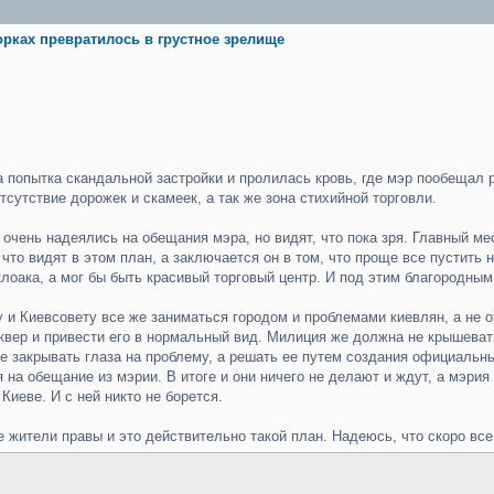
орках превратилось в грустное зрелище
а попытка скандальной застройки и пролилась кровь, где мэр пообещал 
тсутствие дорожек и скамеек, а так же зона стихийной торговли.
чень надеялись на обещания мэра, но видят, что пока зря. Главный ме
 что видят в этом план, а заключается он в том, что проще все пустить
 клоака, а мог бы быть красивый торговый центр. И под этим благородны
у и Киевсовету все же заниматься городом и проблемами киевлян, а не
квер и привести его в нормальный вид. Милиция же должна не крышеват
е закрывать глаза на проблему, а решать ее путем создания официальн
 на обещание из мэрии. В итоге и они ничего не делают и ждут, а мэри
 Киеве. И с ней никто не борется.
е жители правы и это действительно такой план. Надеюсь, что скоро вс