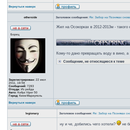
Вернуться наверх
otherside
Заголовок сообщения:
Re: Забор на Позняках снова
Жил на Осокорках в 2012-2013м - такого н
Борец
_________________
Кому-то дано превращать воду в вино, а 
Сообщение, не относящиеся к теме
Зарегистрирован:
22 июл
2011, 19:58
Сообщений:
7283
Откуда:
Из рейда
Авто:
Kellys Viper 50
Город:
Киев-Мариуполь
Вернуться наверх
legionary
Заголовок сообщения:
Re: Забор на Позняках сно
ну и че, добились чего хотели?
не б