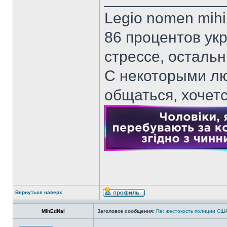
Legio nomen mihi 
86 процентов ук
стрессе, осталь
С некоторыми лю
общаться, хочет
Вернуться наверх
MihEdNal
Заголовок сообщения:
Re: жестокость полиции СШ