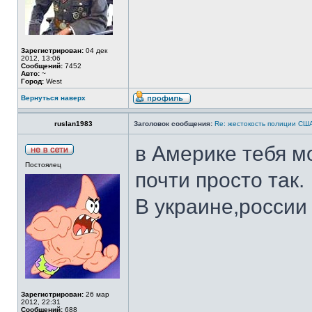
Зарегистрирован:
04 дек
2012, 13:06
Сообщений:
7452
Авто:
~
Город:
West
Вернуться наверх
ruslan1983
Заголовок сообщения:
Re: жестокость полиции СШ
в Америке тебя мо
Постоялец
почти просто так.
В украине,россии
Зарегистрирован:
26 мар
2012, 22:31
Сообщений:
688