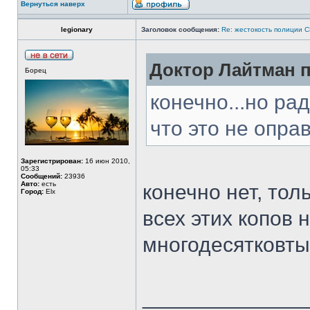
Вернуться наверх
legionary
Заголовок сообщения:
Re: жестокость полиции 
Доктор Лайтман п
Борец
конечно...но ра
что это не опр
Зарегистрирован:
16 июн 2010,
05:33
Сообщений:
23936
Авто:
есть
конечно нет, то
Город:
Elx
всех этих копов 
многодесятковт
______________