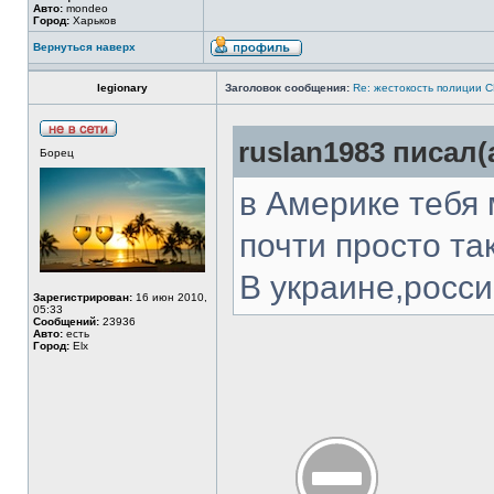
Авто:
mondeo
Город:
Харьков
Вернуться наверх
legionary
Заголовок сообщения:
Re: жестокость полиции 
ruslan1983 писал(
Борец
в Америке тебя 
почти просто так
В украине,росси
Зарегистрирован:
16 июн 2010,
05:33
Сообщений:
23936
Авто:
есть
Город:
Elx