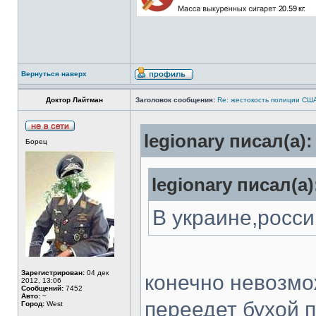
Вернуться наверх
Доктор Лайтман
Заголовок сообщения:
Re: жестокость полиции СШ
legionary писал(а):
Борец
legionary писал(а)
В украине,росси
Зарегистрирован:
04 дек
конечно невозмож
2012, 13:06
Сообщений:
7452
Авто:
~
переедет бухой 
Город:
West