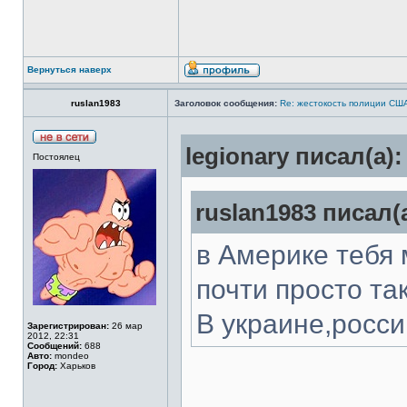
Вернуться наверх
ruslan1983
Заголовок сообщения:
Re: жестокость полиции СШ
legionary писал(а):
Постоялец
ruslan1983 писал(а
в Америке тебя 
почти просто так
В украине,росси
Зарегистрирован:
26 мар
2012, 22:31
Сообщений:
688
Авто:
mondeo
Город:
Харьков