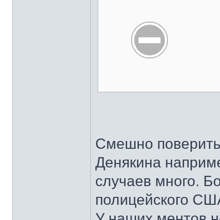
Смешно поверить
Денякина наприме
случаев много. Б
полицейского США
У наших ментов не