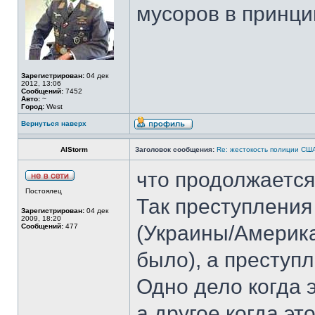
мусоров в принци
Зарегистрирован:
04 дек
2012, 13:06
Сообщений:
7452
Авто:
~
Город:
West
Вернуться наверх
AlStorm
Заголовок сообщения:
Re: жестокость полиции СШ
что продолжается
Постоялец
Так преступления
Зарегистрирован:
04 дек
2009, 18:20
(Украины/Америка
Сообщений:
477
было), а преступ
Одно дело когда 
а другое когда эт