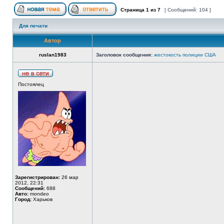
Страница
1
из
7
[ Сообщений: 104 ]
Для печати
Автор
ruslan1983
Заголовок сообщения:
жестокость полиции США
Постоялец
Зарегистрирован:
26 мар
2012, 22:31
Сообщений:
688
Авто:
mondeo
Город:
Харьков