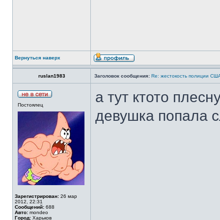
Вернуться наверх
ruslan1983
Заголовок сообщения:
Re: жестокость полиции СШ
а тут ктото плесн
Постоялец
девушка попала с
Зарегистрирован:
26 мар
2012, 22:31
Сообщений:
688
Авто:
mondeo
Город:
Харьков