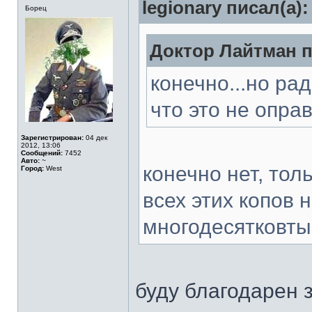
legionary писал(а):
Борец
Доктор Лайтман п
конечно...но ра
что это не опр
Зарегистрирован:
04 дек
2012, 13:06
Сообщений:
7452
Авто:
~
конечно нет, то
Город:
West
всех этих копов 
многодесятковт
буду благодарен 