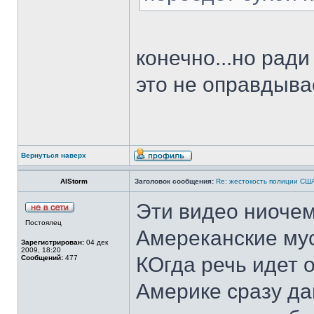
конечно...но ради
это не оправдыва
Вернуться наверх
AlStorm
Заголовок сообщения:
Re: жестокость полиции СШ
Эти видео ниочем.
Постоялец
Амереканские му
Зарегистрирован:
04 дек
2009, 18:20
КОгда речь идет 
Сообщений:
477
Америке сразу да