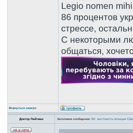
Legio nomen mihi 
86 процентов ук
стрессе, осталь
С некоторыми лю
общаться, хочет
Вернуться наверх
Доктор Лайтман
Заголовок сообщения:
Re: жестокость полиции СШ