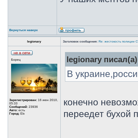
Вернуться наверх
legionary
Заголовок сообщения:
Re: жестокость полиции 
legionary писал(а)
Борец
В украине,росси
конечно невозмож
Зарегистрирован:
16 июн 2010,
05:33
Сообщений:
23936
Авто:
есть
переедет бухой 
Город:
Elx
______________