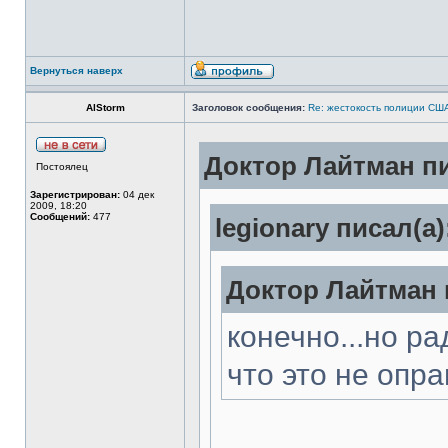
Вернуться наверх
AlStorm
Заголовок сообщения:
Re: жестокость полиции СШ
Доктор Лайтман пи
Постоялец
Зарегистрирован:
04 дек
2009, 18:20
Сообщений:
477
legionary писал(а)
Доктор Лайтман 
конечно...но р
что это не опр