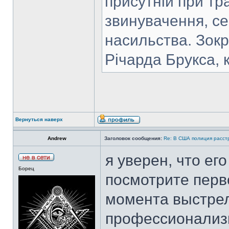
присутній при тра
звинувачення, се
насильства. Зокр
Річарда Брукса, 
Вернуться наверх
Аndrew
Заголовок сообщения:
Re: В США полиция расст
я уверен, что ег
Борец
посмотрите перв
момента выстрела
профессионализм