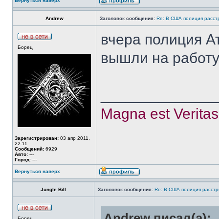
Вернуться наверх
Аndrew
Заголовок сообщения:
Re: В США полиция расст
вчера полиция А
Борец
вышли на работу.
______________
Magna est Veritas,
Зарегистрирован:
03 апр 2011,
22:11
Сообщений:
6929
Авто:
---
Город:
---
Вернуться наверх
Jungle Bill
Заголовок сообщения:
Re: В США полиция расстр
Аndrew писал(а):
Борец