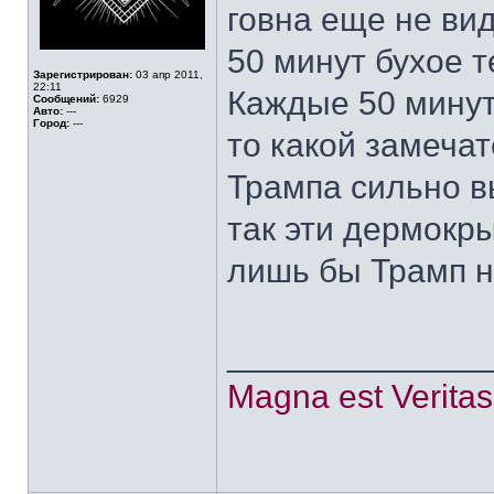
говна еще не ви
50 минут бухое т
Зарегистрирован:
03 апр 2011,
22:11
Каждые 50 минут
Сообщений:
6929
Авто:
---
Город:
---
то какой замеча
Трампа сильно в
так эти дермокр
лишь бы Трамп н
______________
Magna est Veritas,