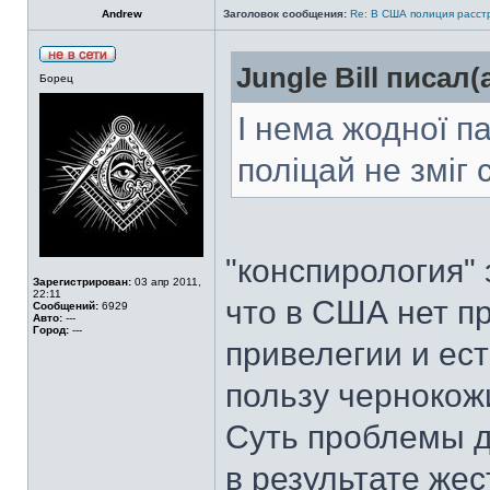
Аndrew
Заголовок сообщения:
Re: В США полиция расст
Jungle Bill писал(а
Борец
І нема жодної па
поліцай не зміг
"конспирология" 
Зарегистрирован:
03 апр 2011,
22:11
что в США нет п
Сообщений:
6929
Авто:
---
Город:
---
привелегии и ест
пользу чернокож
Суть проблемы д
в результате же