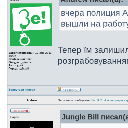
вчера полиция А
вышли на работу.
Тепер їм залишил
Зарегистрирован:
17 апр 2011,
15:05
розграбовування
Сообщений:
2670
Откуда:
فلسطين
Авто:
قطيع
Город:
فلسطين
Вернуться наверх
Аndrew
Заголовок сообщения:
Re: В США полиция расст
Jungle Bill писал(а
Борец