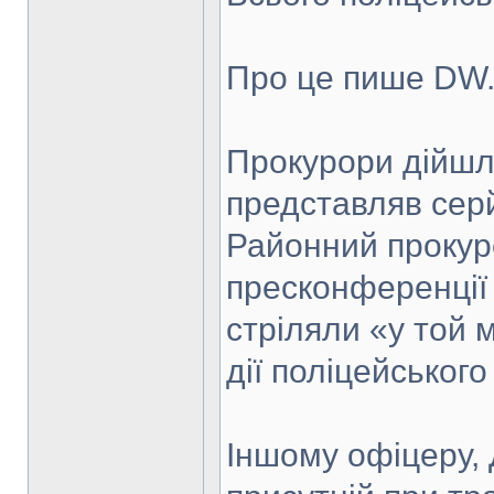
Про це пише DW
Прокурори дійшл
представляв серй
Районний прокур
пресконференції 
стріляли «у той м
дії поліцейсько
Іншому офіцеру, 