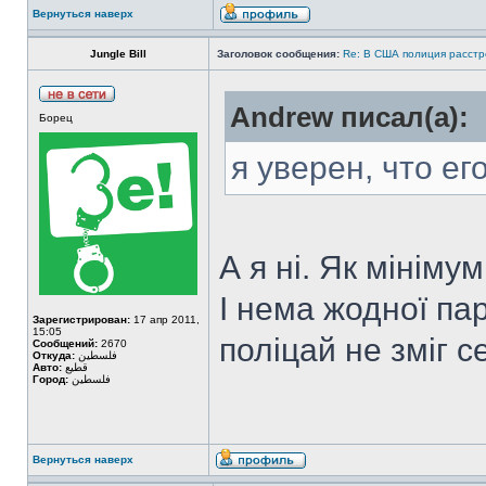
Вернуться наверх
Jungle Bill
Заголовок сообщения:
Re: В США полиция расстр
Аndrew писал(а):
Борец
я уверен, что ег
А я ні. Як мініму
І нема жодної пар
Зарегистрирован:
17 апр 2011,
15:05
поліцай не зміг 
Сообщений:
2670
Откуда:
فلسطين
Авто:
قطيع
Город:
فلسطين
Вернуться наверх