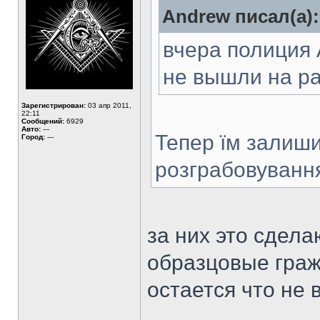
Аndrew писал(а):
вчера полиция 
не вышли на раб
Зарегистрирован:
03 апр 2011,
22:11
Сообщений:
6929
Авто:
---
Тепер їм залиши
Город:
---
розграбовуванн
за них это сдела
образцовые граж
остается что не