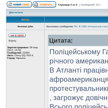
Страница
2
из
2
[ Сообщений: 22 ]
Для печати
Автор
freeman john
Заголовок сообщения:
Re: В США полиция расстре
Цитата:
Борец
Зарегистрирован:
08 мар
Поліцейському Га
2012, 14:59
Сообщений:
23304
Авто:
Chery QQ ГБО-4
Город:
Украина
річного америка
В Атланті працівн
афроамериканця.
протестувальник
, загрожує довіч
Всього поліцейсь