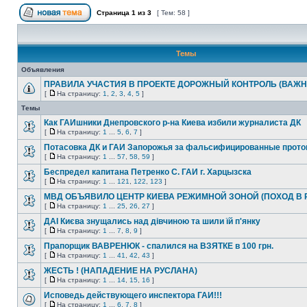
Страница
1
из
3
[ Тем: 58 ]
Темы
Объявления
ПРАВИЛА УЧАСТИЯ В ПРОЕКТЕ ДОРОЖНЫЙ КОНТРОЛЬ (ВАЖН
[
На страницу:
1
,
2
,
3
,
4
,
5
]
Темы
Как ГАИшники Днепровского р-на Киева избили журналиста ДК
[
На страницу:
1
...
5
,
6
,
7
]
Потасовка ДК и ГАИ Запорожья за фальсифицированные прот
[
На страницу:
1
...
57
,
58
,
59
]
Беспредел капитана Петренко С. ГАИ г. Харцызска
[
На страницу:
1
...
121
,
122
,
123
]
МВД ОБЪЯВИЛО ЦЕНТР КИЕВА РЕЖИМНОЙ ЗОНОЙ (ПОХОД В 
[
На страницу:
1
...
25
,
26
,
27
]
ДАІ Києва знущались над дівчиною та шили їй п'янку
[
На страницу:
1
...
7
,
8
,
9
]
Прапорщик ВАВРЕНЮК - спалился на ВЗЯТКЕ в 100 грн.
[
На страницу:
1
...
41
,
42
,
43
]
ЖЕСТЬ ! (НАПАДЕНИЕ НА РУСЛАНА)
[
На страницу:
1
...
14
,
15
,
16
]
Исповедь действующего инспектора ГАИ!!!
[
На страницу:
1
...
6
,
7
,
8
]