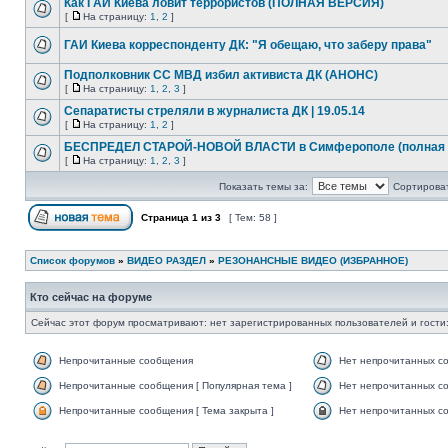
Как ГАИ Киева ловит террористов (ПОЛНАЯ ВЕРСИЯ)
[
На страницу:
1
,
2
]
ГАИ Киева корреспонденту ДК: "Я обещаю, что заберу права"
Подполковник CC МВД избил активиста ДК (АНОНС)
[
На страницу:
1
,
2
,
3
]
Сепаратисты стреляли в журналиста ДК | 19.05.14
[
На страницу:
1
,
2
]
БЕСПРЕДЕЛ СТАРОЙ-НОВОЙ ВЛАСТИ в Симферополе (полная 
[
На страницу:
1
,
2
,
3
]
Показать темы за:
Сортироват
Страница
1
из
3
[ Тем: 58 ]
Список форумов
»
ВИДЕО РАЗДЕЛ
»
РЕЗОНАНСНЫЕ ВИДЕО (ИЗБРАННОЕ)
Кто сейчас на форуме
Сейчас этот форум просматривают: нет зарегистрированных пользователей и гости:
Непрочитанные сообщения
Нет непрочитанных с
Непрочитанные сообщения [ Популярная тема ]
Нет непрочитанных со
Непрочитанные сообщения [ Тема закрыта ]
Нет непрочитанных со