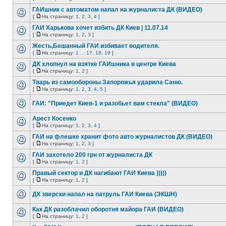
ГАИшник с автоматом напал на журналиста ДК (ВИДЕО)
[
На страницу:
1
,
2
,
3
,
4
]
ГАИ Харькова хочет избить ДК Киев | 11.07.14
[
На страницу:
1
,
2
,
3
]
Жесть,Бешанный ГАИ избивает водителя.
[
На страницу:
1
...
17
,
18
,
19
]
ДК хлопнул на взятке ГАИшника в центре Киева
[
На страницу:
1
,
2
]
Тварь из самообороны Запорожья ударила Саню.
[
На страницу:
1
,
2
,
3
,
4
,
5
]
ГАИ: "Приедет Киев-1 и разобьет вам стекла" (ВИДЕО)
Арест Косенко
[
На страницу:
1
,
2
,
3
,
4
]
ГАИ на флешке хранит фото авто журналистов ДК (ВИДЕО)
[
На страницу:
1
,
2
,
3
]
ГАИ захотело 200 грн от журналиста ДК
[
На страницу:
1
,
2
]
Правый сектор и ДК нагибают ГАИ Киева )))))
[
На страницу:
1
,
2
]
ДК зверски напал на патруль ГАИ Киева (ЭКШН)
Как ДК разоблачил оборотня майора ГАИ (ВИДЕО)
[
На страницу:
1
,
2
]