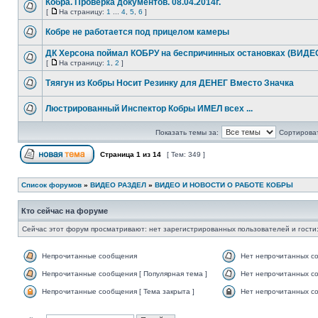
Кобра. Проверка документов. 08.04.2014г.
[
На страницу:
1
...
4
,
5
,
6
]
Кобре не работается под прицелом камеры
ДК Херсона поймал КОБРУ на беспричинных остановках (ВИДЕ
[
На страницу:
1
,
2
]
Тяягун из Кобры Носит Резинку для ДЕНЕГ Вместо Значка
Люстрированный Инспектор Кобры ИМЕЛ всех ...
Показать темы за:
Сортироват
Страница
1
из
14
[ Тем: 349 ]
Список форумов
»
ВИДЕО РАЗДЕЛ
»
ВИДЕО И НОВОСТИ О РАБОТЕ КОБРЫ
Кто сейчас на форуме
Сейчас этот форум просматривают: нет зарегистрированных пользователей и гости:
Непрочитанные сообщения
Нет непрочитанных с
Непрочитанные сообщения [ Популярная тема ]
Нет непрочитанных со
Непрочитанные сообщения [ Тема закрыта ]
Нет непрочитанных со