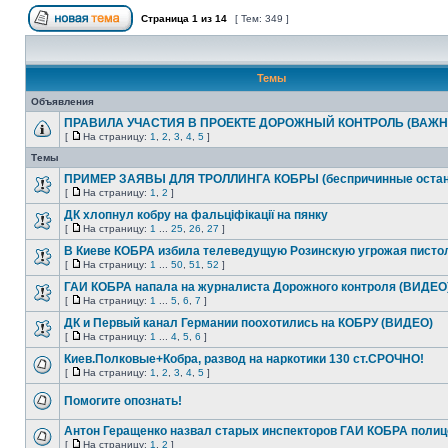
Страница
1
из
14
[ Тем: 349 ]
Темы
Объявления
ПРАВИЛА УЧАСТИЯ В ПРОЕКТЕ ДОРОЖНЫЙ КОНТРОЛЬ (ВАЖН
[
На страницу:
1
,
2
,
3
,
4
,
5
]
Темы
ПРИМЕР ЗАЯВЫ ДЛЯ ТРОЛЛИНГА КОБРЫ (беспричинные остан
[
На страницу:
1
,
2
]
ДК хлопнул кобру на фальціфікації на пянку
[
На страницу:
1
...
25
,
26
,
27
]
В Киеве КОБРА избила телеведущую Розинскую угрожая писто
[
На страницу:
1
...
50
,
51
,
52
]
ГАИ КОБРА напала на журналиста Дорожного контроля (ВИДЕО
[
На страницу:
1
...
5
,
6
,
7
]
ДК и Первый канал Германии поохотились на КОБРУ (ВИДЕО)
[
На страницу:
1
...
4
,
5
,
6
]
Киев.Полковые+Кобра, развод на наркотики 130 ст.СРОЧНО!
[
На страницу:
1
,
2
,
3
,
4
,
5
]
Помогите опознать!
Антон Геращенко назвал старых инспекторов ГАИ КОБРА полиц
[
На страницу:
1
,
2
]