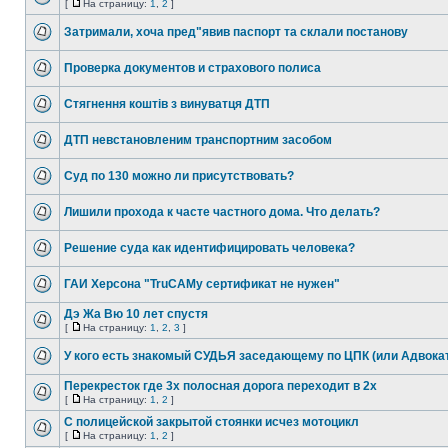
[
На страницу:
1
,
2
]
Затримали, хоча пред"явив паспорт та склали постанову
Проверка документов и страхового полиса
Стягнення коштів з винуватця ДТП
ДТП невстановленим транспортним засобом
Суд по 130 можно ли присутствовать?
Лишили прохода к часте частного дома. Что делать?
Решение суда как идентифицировать человека?
ГАИ Херсона "TruCAMy сертификат не нужен"
Дэ Жа Вю 10 лет спустя
[
На страницу:
1
,
2
,
3
]
У кого есть знакомый СУДЬЯ заседающему по ЦПК (или Адвока
Перекресток где 3х полосная дорога переходит в 2х
[
На страницу:
1
,
2
]
С полицейской закрытой стоянки исчез мотоцикл
[
На страницу:
1
,
2
]