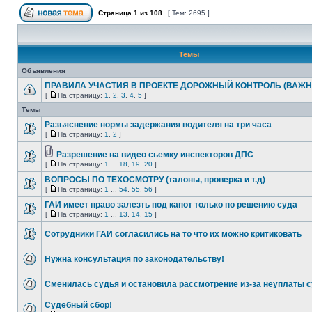
Страница
1
из
108
[ Тем: 2695 ]
Темы
Объявления
ПРАВИЛА УЧАСТИЯ В ПРОЕКТЕ ДОРОЖНЫЙ КОНТРОЛЬ (ВАЖН
[
На страницу:
1
,
2
,
3
,
4
,
5
]
Темы
Разьяснение нормы задержания водителя на три часа
[
На страницу:
1
,
2
]
Разрешение на видео сьемку инспекторов ДПС
[
На страницу:
1
...
18
,
19
,
20
]
ВОПРОСЫ ПО ТЕХОСМОТРУ (талоны, проверка и т.д)
[
На страницу:
1
...
54
,
55
,
56
]
ГАИ имеет право залезть под капот только по решению суда
[
На страницу:
1
...
13
,
14
,
15
]
Сотрудники ГАИ согласились на то что их можно критиковать
Нужна консультация по законодательству!
Сменилась судья и остановила рассмотрение из-за неуплаты 
Судебный сбор!