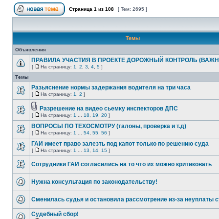
Страница
1
из
108
[ Тем: 2695 ]
Темы
Объявления
ПРАВИЛА УЧАСТИЯ В ПРОЕКТЕ ДОРОЖНЫЙ КОНТРОЛЬ (ВАЖН
[
На страницу:
1
,
2
,
3
,
4
,
5
]
Темы
Разьяснение нормы задержания водителя на три часа
[
На страницу:
1
,
2
]
Разрешение на видео сьемку инспекторов ДПС
[
На страницу:
1
...
18
,
19
,
20
]
ВОПРОСЫ ПО ТЕХОСМОТРУ (талоны, проверка и т.д)
[
На страницу:
1
...
54
,
55
,
56
]
ГАИ имеет право залезть под капот только по решению суда
[
На страницу:
1
...
13
,
14
,
15
]
Сотрудники ГАИ согласились на то что их можно критиковать
Нужна консультация по законодательству!
Сменилась судья и остановила рассмотрение из-за неуплаты 
Судебный сбор!