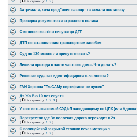
[
На страницу:
1
,
2
]
Затримали, хоча пред"явив паспорт та склали постанову
Проверка документов и страхового полиса
Стягнення коштів з винуватця ДТП
ДТП невстановленим транспортним засобом
Суд по 130 можно ли присутствовать?
Лишили прохода к часте частного дома. Что делать?
Решение суда как идентифицировать человека?
ГАИ Херсона "TruCAMy сертификат не нужен"
Дэ Жа Вю 10 лет спустя
[
На страницу:
1
,
2
,
3
]
У кого есть знакомый СУДЬЯ заседающему по ЦПК (или Адвока
Перекресток где 3х полосная дорога переходит в 2х
[
На страницу:
1
,
2
]
С полицейской закрытой стоянки исчез мотоцикл
[
На страницу:
1
,
2
]