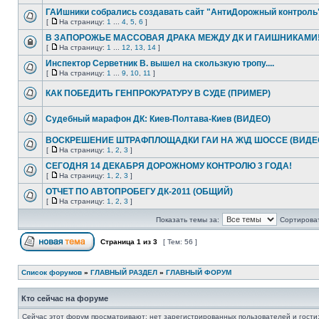
ГАИшники собрались создавать сайт "АнтиДорожный контроль
[
На страницу:
1
...
4
,
5
,
6
]
В ЗАПОРОЖЬЕ МАССОВАЯ ДРАКА МЕЖДУ ДК И ГАИШНИКАМИ
[
На страницу:
1
...
12
,
13
,
14
]
Инспектор Серветник В. вышел на скользкую тропу....
[
На страницу:
1
...
9
,
10
,
11
]
КАК ПОБЕДИТЬ ГЕНПРОКУРАТУРУ В СУДЕ (ПРИМЕР)
Судебный марафон ДК: Киев-Полтава-Киев (ВИДЕО)
ВОСКРЕШЕНИЕ ШТРАФПЛОЩАДКИ ГАИ НА Ж\Д ШОССЕ (ВИДЕ
[
На страницу:
1
,
2
,
3
]
СЕГОДНЯ 14 ДЕКАБРЯ ДОРОЖНОМУ КОНТРОЛЮ 3 ГОДА!
[
На страницу:
1
,
2
,
3
]
ОТЧЕТ ПО АВТОПРОБЕГУ ДК-2011 (ОБЩИЙ)
[
На страницу:
1
,
2
,
3
]
Показать темы за:
Сортироват
Страница
1
из
3
[ Тем: 56 ]
Список форумов
»
ГЛАВНЫЙ РАЗДЕЛ
»
ГЛАВНЫЙ ФОРУМ
Кто сейчас на форуме
Сейчас этот форум просматривают: нет зарегистрированных пользователей и гости