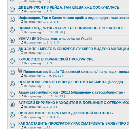
[
На страницу:
1
,
2
]
ДК ВЕРНУЛСЯ ИЗ РЕЙДА. ГАИ КИЕВА УЖЕ СОСКУЧИЛАСЬ
[
На страницу:
1
,
2
,
3
]
Инфозапрос. Где в Киеве можно пройти медосвидетельствован
[
На страницу:
1
,
2
,
3
,
4
,
5
]
ПРИКАЗ МВД №118 - ЗАПРЕТ БЕСПРИЧИННЫХ ОСТАНОВОК
[
На страницу:
1
...
18
,
19
,
20
]
УВАГА! ДК Збирає кошти на рейд по Україні
[
На страницу:
1
,
2
,
3
,
4
,
5
]
ДК ЗАНЯЛ 1 МЕСТО В КОНКУРСЕ ЛУЧШЕГО ВИДЕО О МИЛИЦИИ
[
На страницу:
1
,
2
]
КУМОВСТВО В УКРАИНСКОЙ ПРОКУРАТУРЕ
[
На страницу:
1
,
2
,
3
]
Прорекламируй сайт "Дорожный контроль" на улицах город
[
На страницу:
1
...
9
,
10
,
11
]
ПОСТАНОВА СУДА ПО ИСКУ ДК ПРОТИВ КАБМИНА (Победа)
[
На страницу:
1
,
2
]
Акция автомобилистов - 2011! (обращение к автомобилистам)
[
На страницу:
1
...
13
,
14
,
15
]
АЛЕКСЕЙ КИРИЕНКО НАХОДИТСЯ В БОЛЬНИЦЕ С ОТЕКОМ МО
[
На страницу:
1
,
2
,
3
,
4
]
ПИСЬМО ИНСПЕКТОРА ГАИ В ДОРОЖНЫЙ КОНТРОЛЬ
[
На страницу:
1
,
2
,
3
,
4
,
5
]
КАК ЗАСТАВИТЬ ПРОКУРАТУРУ РАССМАТРИВАТЬ ЗАЯВУ ПРО 
[
На страницу:
1
,
2
]