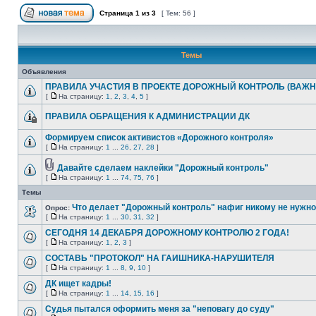
Страница
1
из
3
[ Тем: 56 ]
Темы
Объявления
ПРАВИЛА УЧАСТИЯ В ПРОЕКТЕ ДОРОЖНЫЙ КОНТРОЛЬ (ВАЖН
[
На страницу:
1
,
2
,
3
,
4
,
5
]
ПРАВИЛА ОБРАЩЕНИЯ К АДМИНИСТРАЦИИ ДК
Формируем список активистов «Дорожного контроля»
[
На страницу:
1
...
26
,
27
,
28
]
Давайте сделаем наклейки "Дорожный контроль"
[
На страницу:
1
...
74
,
75
,
76
]
Темы
Что делает "Дорожный контроль" нафиг никому не нужно?
Опрос:
[
На страницу:
1
...
30
,
31
,
32
]
СЕГОДНЯ 14 ДЕКАБРЯ ДОРОЖНОМУ КОНТРОЛЮ 2 ГОДА!
[
На страницу:
1
,
2
,
3
]
СОСТАВЬ "ПРОТОКОЛ" НА ГАИШНИКА-НАРУШИТЕЛЯ
[
На страницу:
1
...
8
,
9
,
10
]
ДК ищет кадры!
[
На страницу:
1
...
14
,
15
,
16
]
Судья пытался оформить меня за "неповагу до суду"