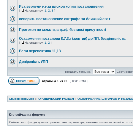
Иск вернули из-за плохой копии постановления
[
На страницу:
1
,
2
,
3
]
оспорить постановление оштрафе за ближний свет
Протокол не склали, штраф без моєї присутності
Оскарження постанови 8.7.3.ґ (жовтий) до ПП. бездіяльність.
[
На страницу:
1
,
2
]
Если перспектива 11,13
Довіреність УПП
Показать темы за:
Сортироват
Страница
1
из
92
[ Тем: 2293 ]
Список форумов
»
ЮРИДИЧЕСКИЙ РАЗДЕЛ
»
ОСПАРИВАНИЕ ШТРАФОВ И НЕЗАК
Кто сейчас на форуме
Сейчас этот форум просматривают: нет зарегистрированных пользователей и гости: