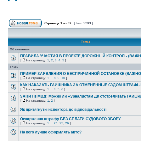
Страница
1
из
92
[ Тем: 2293 ]
Темы
Объявления
ПРАВИЛА УЧАСТИЯ В ПРОЕКТЕ ДОРОЖНЫЙ КОНТРОЛЬ (ВАЖН
[
На страницу:
1
,
2
,
3
,
4
,
5
]
Темы
ПРИМЕР ЗАЯВЛЕНИЯ О БЕСПРИЧИННОЙ ОСТАНОВКЕ (ВАЖНО
[
На страницу:
1
...
8
,
9
,
10
]
КАК НАКАЗАТЬ ГАИШНИКА ЗА ОТМЕНЕННЫЕ СУДОМ ШТРАФЫ
[
На страницу:
1
...
4
,
5
,
6
]
ЗАПИТ в МВД: Можно ли журналистам ДК отстреливать ГАИшн
[
На страницу:
1
,
2
]
Як притягнути інспектора до відповідальності
Оскарження штрафу БЕЗ СПЛАТИ СУДОВОГО ЗБОРУ
[
На страницу:
1
...
24
,
25
,
26
]
На кого лучше оформлять авто?