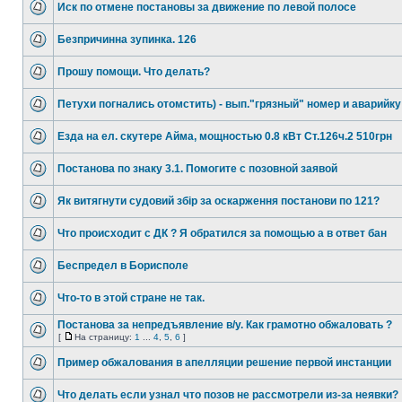
Иск по отмене постановы за движение по левой полосе
Безпричинна зупинка. 126
Прошу помощи. Что делать?
Петухи погнались отомстить) - вып."грязный" номер и аварийку
Езда на ел. скутере Айма, мощностью 0.8 кВт Ст.126ч.2 510грн
Постанова по знаку 3.1. Помогите с позовной заявой
Як витягнути судовий збір за оскарження постанови по 121?
Что происходит с ДК ? Я обратился за помощью а в ответ бан
Беспредел в Борисполе
Что-то в этой стране не так.
Постанова за непредъявление в/у. Как грамотно обжаловать ?
[
На страницу:
1
...
4
,
5
,
6
]
Пример обжалования в апелляции решение первой инстанции
Что делать если узнал что позов не рассмотрели из-за неявки?