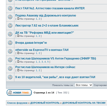
Пост ГАИ №2. Алтестово глазами канала ИНТЕР.
Подяка Авакову від Дорожнього контролю
[
На страницу:
1
,
2
]
Люстратор 7.62 на 2+2 о клане Блаживських
ДК на ТВ "Реформа МВД или имитация?"
[
На страницу:
1
,
2
]
Вчора давав Інтерв"ю
otherside на EspresoTV о взятках ГАИ
[
На страницу:
1
,
2
]
Ростислав Шапошников VS Антон Геращенко (ЭФИР ТВi)
[
На страницу:
1
,
2
,
3
,
4
,
5
]
Ростислав Шапошников на Интере сейчас
[
На страницу:
1
,
2
]
9 из 10 водителей, "как рабы", все еще дают взятки ГАИ
Показать темы за:
Сортироват
Страница
1
из
14
[ Тем: 332 ]
Список форумов
»
ДОРОЖНЫЙ КОНТРОЛЬ
»
ДОРОЖНЫЙ КОНТРОЛЬ НА ТВ\СМИ