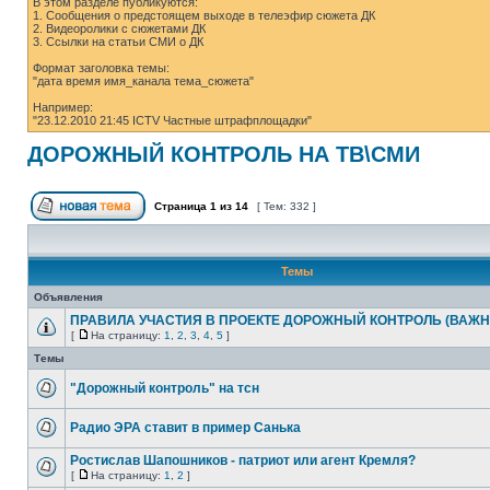
В этом разделе публикуются:
1. Сообщения о предстоящем выходе в телеэфир сюжета ДК
2. Видеоролики с сюжетами ДК
3. Ссылки на статьи СМИ о ДК
Формат заголовка темы:
"дата время имя_канала тема_сюжета"
Например:
"23.12.2010 21:45 ICTV Частные штрафплощадки"
ДОРОЖНЫЙ КОНТРОЛЬ НА ТВ\СМИ
Страница
1
из
14
[ Тем: 332 ]
Темы
Объявления
ПРАВИЛА УЧАСТИЯ В ПРОЕКТЕ ДОРОЖНЫЙ КОНТРОЛЬ (ВАЖН
[
На страницу:
1
,
2
,
3
,
4
,
5
]
Темы
"Дорожный контроль" на тсн
Радио ЭРА ставит в пример Санька
Ростислав Шапошников - патриот или агент Кремля?
[
На страницу:
1
,
2
]