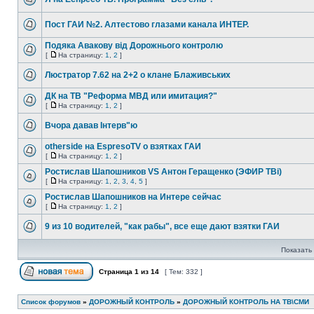
Пост ГАИ №2. Алтестово глазами канала ИНТЕР.
Подяка Авакову від Дорожнього контролю
[
На страницу:
1
,
2
]
Люстратор 7.62 на 2+2 о клане Блаживських
ДК на ТВ "Реформа МВД или имитация?"
[
На страницу:
1
,
2
]
Вчора давав Інтерв"ю
otherside на EspresoTV о взятках ГАИ
[
На страницу:
1
,
2
]
Ростислав Шапошников VS Антон Геращенко (ЭФИР ТВi)
[
На страницу:
1
,
2
,
3
,
4
,
5
]
Ростислав Шапошников на Интере сейчас
[
На страницу:
1
,
2
]
9 из 10 водителей, "как рабы", все еще дают взятки ГАИ
Показать 
Страница
1
из
14
[ Тем: 332 ]
Список форумов
»
ДОРОЖНЫЙ КОНТРОЛЬ
»
ДОРОЖНЫЙ КОНТРОЛЬ НА ТВ\СМИ