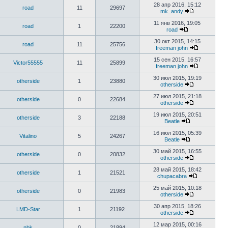
28 апр 2016, 15:12
road
11
29697
mk_andy
11 янв 2016, 19:05
road
1
22200
road
30 окт 2015, 14:15
road
11
25756
freeman john
15 сен 2015, 16:57
Victor55555
11
25899
freeman john
30 июл 2015, 19:19
otherside
1
23880
otherside
27 июл 2015, 21:18
otherside
0
22684
otherside
19 июл 2015, 20:51
otherside
3
22188
Beatle
16 июл 2015, 05:39
Vitalino
5
24267
Beatle
30 май 2015, 16:55
otherside
0
20832
otherside
28 май 2015, 18:42
otherside
1
21521
chupacabra
25 май 2015, 10:18
otherside
0
21983
otherside
30 апр 2015, 18:26
LMD-Star
1
21192
otherside
12 мар 2015, 00:16
nbk
0
21894