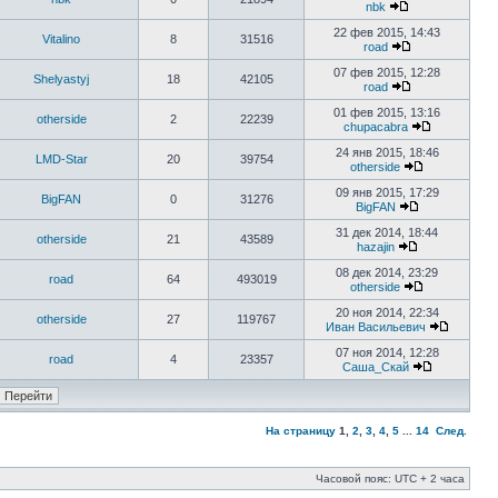
nbk
22 фев 2015, 14:43
Vitalino
8
31516
road
07 фев 2015, 12:28
Shelyastyj
18
42105
road
01 фев 2015, 13:16
otherside
2
22239
chupacabra
24 янв 2015, 18:46
LMD-Star
20
39754
otherside
09 янв 2015, 17:29
BigFAN
0
31276
BigFAN
31 дек 2014, 18:44
otherside
21
43589
hazajin
08 дек 2014, 23:29
road
64
493019
otherside
20 ноя 2014, 22:34
otherside
27
119767
Иван Васильевич
07 ноя 2014, 12:28
road
4
23357
Саша_Скай
На страницу
1
,
2
,
3
,
4
,
5
...
14
След.
Часовой пояс: UTC + 2 часа