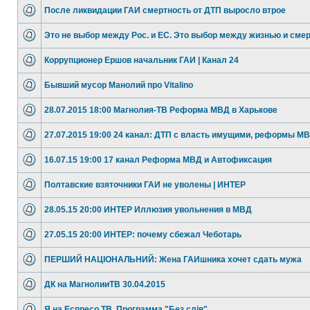
После ликвидации ГАИ смертность от ДТП выросло втрое
Это не выбор между Рос. и ЕС. Это выбор между жизнью и сме
Коррупционер Ершов начальник ГАИ | Канал 24
Бывший мусор Манолий про Vitalino
28.07.2015 18:00 Магнолия-ТВ Реформа МВД в Харькове
27.07.2015 19:00 24 канал: ДТП с власть имущими, реформы М
16.07.15 19:00 17 канал Реформа МВД и Автофиксация
Полтавские взяточники ГАИ не уволены | ИНТЕР
28.05.15 20:00 ИНТЕР Иллюзия увольнения в МВД
27.05.15 20:00 ИНТЕР: почему сбежал Чеботарь
ПЕРШИЙ НАЦIОНАЛЬНИЙ: Жена ГАИшника хочет сдать мужа
ДК на МагнолииТВ 30.04.2015
Я на Еспресо ТВ. Программа "Без слів".