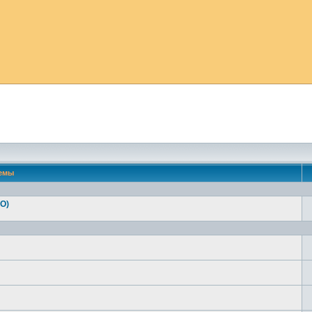
емы
О)