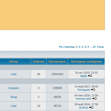
На страницу
1
,
2
,
3
,
4
,
5
...
14
След.
Автор
Ответов
Просмотров
Последнее сообщение
16 окт 2019, 23:33
road
66
12941424
fgfgfg
14 май 2017, 09:03
mangust
3
109048
Renegade
04 июн 2016, 12:59
Влад
2
26028
freeman john
28 май 2016, 17:58
road
16
45719
Аndrew