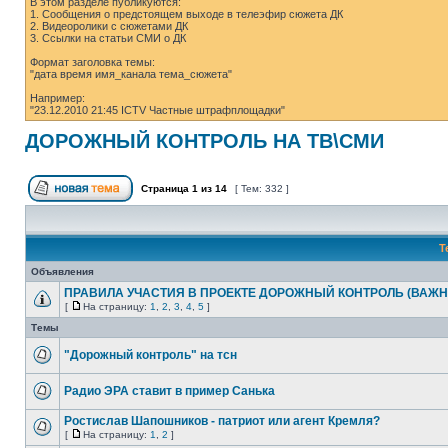
В этом разделе публикуются:
1. Сообщения о предстоящем выходе в телеэфир сюжета ДК
2. Видеоролики с сюжетами ДК
3. Ссылки на статьи СМИ о ДК
Формат заголовка темы:
"дата время имя_канала тема_сюжета"
Например:
"23.12.2010 21:45 ICTV Частные штрафплощадки"
ДОРОЖНЫЙ КОНТРОЛЬ НА ТВ\СМИ
Страница
1
из
14
[ Тем: 332 ]
Т
Объявления
ПРАВИЛА УЧАСТИЯ В ПРОЕКТЕ ДОРОЖНЫЙ КОНТРОЛЬ (ВАЖН
[
На страницу:
1
,
2
,
3
,
4
,
5
]
Темы
"Дорожный контроль" на тсн
Радио ЭРА ставит в пример Санька
Ростислав Шапошников - патриот или агент Кремля?
[
На страницу:
1
,
2
]