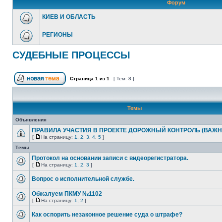
Форум
КИЕВ И ОБЛАСТЬ
РЕГИОНЫ
СУДЕБНЫЕ ПРОЦЕССЫ
Страница
1
из
1
[ Тем: 8 ]
Темы
Объявления
ПРАВИЛА УЧАСТИЯ В ПРОЕКТЕ ДОРОЖНЫЙ КОНТРОЛЬ (ВАЖН
[
На страницу:
1
,
2
,
3
,
4
,
5
]
Темы
Протокол на основании записи с видеорегистратора.
[
На страницу:
1
,
2
,
3
]
Вопрос о исполнительной службе.
Обжалуем ПКМУ №1102
[
На страницу:
1
,
2
]
Как оспорить незаконное решение суда о штрафе?