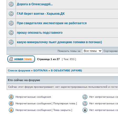
Дорога в Олександрії...
ГАИ берет взятки - Харьков.ДК
При свидетелях инспекторам не работается
прошу опознать подставного
какую минералочку пьют донецкие гопники в погонах)
Показать темы за:
Сортироват
Страница
1
из
27
[ Тем: 653 ]
Список форумов
»
БОЛТАЛКА
»
В ОБЪЕКТИВЕ (АРХИВ)
Кто сейчас на форуме
Сейчас этот форум просматривают: нет зарегистрированных пользователей и гости:
Непрочитанные сообщения
Нет непрочитанных с
Непрочитанные сообщения [ Популярная тема ]
Нет непрочитанных со
Непрочитанные сообщения [ Тема закрыта ]
Нет непрочитанных со