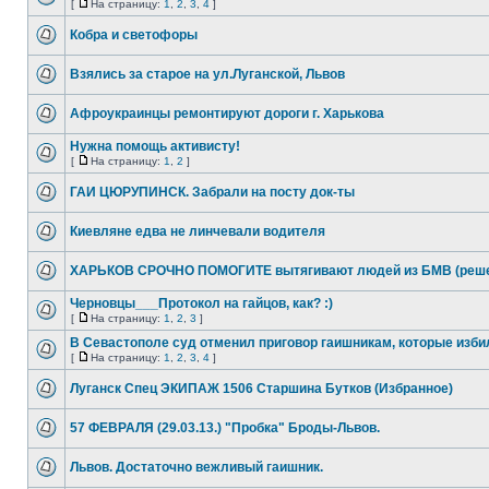
[
На страницу:
1
,
2
,
3
,
4
]
Кобра и светофоры
Взялись за старое на ул.Луганской, Львов
Афроукраинцы ремонтируют дороги г. Харькова
Нужна помощь активисту!
[
На страницу:
1
,
2
]
ГАИ ЦЮРУПИНСК. Забрали на посту док-ты
Киевляне едва не линчевали водителя
ХАРЬКОВ СРОЧНО ПОМОГИТЕ вытягивают людей из БМВ (реш
Черновцы___Протокол на гайцов, как? :)
[
На страницу:
1
,
2
,
3
]
В Севастополе суд отменил приговор гаишникам, которые изби
[
На страницу:
1
,
2
,
3
,
4
]
Луганск Спец ЭКИПАЖ 1506 Старшина Бутков (Избранное)
57 ФЕВРАЛЯ (29.03.13.) "Пробка" Броды-Львов.
Львов. Достаточно вежливый гаишник.