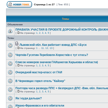
Страница
1
из
27
[ Тем: 653 ]
Темы
Объявления
ПРАВИЛА УЧАСТИЯ В ПРОЕКТЕ ДОРОЖНЫЙ КОНТРОЛЬ (ВАЖН
[
На страницу:
1
,
2
,
3
,
4
,
5
]
Темы
Львовской обл. Как работает взвод ДПС г.Буск
[
На страницу:
1
...
11
,
12
,
13
]
Чортків-Гусятин-Теребовля-Хоростків є тут хтось?
Список номеров значков ГАИшнегов Харькова и области)
[
На страницу:
1
,
2
,
3
,
4
,
5
]
Очередной мастер-класс от ГАИ
В Черновцах горел отель "Кайзер"
Полтора часа развода ППС + безпредел ДПС -Вин. обл. Хмельн
[
На страницу:
1
,
2
,
3
,
4
,
5
]
Як і куди дальше?
Ивано-Франковск и его обитатели