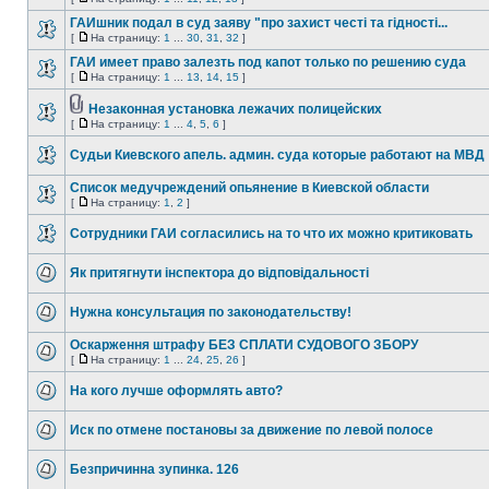
ГАИшник подал в суд заяву "про захист честі та гідності...
[
На страницу:
1
...
30
,
31
,
32
]
ГАИ имеет право залезть под капот только по решению суда
[
На страницу:
1
...
13
,
14
,
15
]
Незаконная установка лежачих полицейских
[
На страницу:
1
...
4
,
5
,
6
]
Судьи Киевского апель. админ. суда которые работают на МВД
Список медучреждений опьянение в Киевской области
[
На страницу:
1
,
2
]
Сотрудники ГАИ согласились на то что их можно критиковать
Як притягнути інспектора до відповідальності
Нужна консультация по законодательству!
Оскарження штрафу БЕЗ СПЛАТИ СУДОВОГО ЗБОРУ
[
На страницу:
1
...
24
,
25
,
26
]
На кого лучше оформлять авто?
Иск по отмене постановы за движение по левой полосе
Безпричинна зупинка. 126