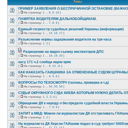
Темы
ПРИМЕР ЗАЯВЛЕНИЯ О БЕСПРИЧИННОЙ ОСТАНОВКЕ (ВАЖНО
[
На страницу:
1
...
8
,
9
,
10
]
ПАМЯТКА ВОДИТЕЛЯМ ДАЛЬНОБОЙЩИКАМ.
[
На страницу:
1
...
7
,
8
,
9
]
Единый госреестр судебных решений Украины (информация)
[
На страницу:
1
...
15
,
16
,
17
]
Разьяснение нормы задержания водителя на три часа
[
На страницу:
1
,
2
]
Разрешение на видео сьемку инспекторов ДПС
[
На страницу:
1
...
18
,
19
,
20
]
касу 171 ч.2 сообща ищем кряк
[
На страницу:
1
...
9
,
10
,
11
]
КАК НАКАЗАТЬ ГАИШНИКА ЗА ОТМЕНЕННЫЕ СУДОМ ШТРАФЫ
[
На страницу:
1
...
4
,
5
,
6
]
ВОПРОСЫ ПО ТЕХОСМОТРУ (талоны, проверка и т.д)
[
На страницу:
1
...
54
,
55
,
56
]
СУДЬИ ОКРУЖНОГО СУДА КИЕВА КОТОРЫМ НУЖНО ДЕЛАТЬ О
[
На страницу:
1
,
2
,
3
,
4
]
Обращение ДК к народу о беспределе судебной власти Украин
[
На страницу:
1
...
7
,
8
,
9
]
ЗАПИТ в МВД: Можно ли журналистам ДК отстреливать ГАИшн
[
На страницу:
1
,
2
]
На журналиста ДК Херсон ГАИшник подал в суд требует 5000гр
[
На страницу:
1
...
11
,
12
,
13
]