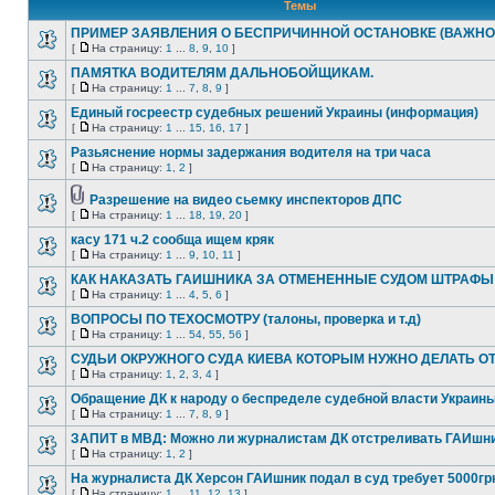
Темы
ПРИМЕР ЗАЯВЛЕНИЯ О БЕСПРИЧИННОЙ ОСТАНОВКЕ (ВАЖНО
[
На страницу:
1
...
8
,
9
,
10
]
ПАМЯТКА ВОДИТЕЛЯМ ДАЛЬНОБОЙЩИКАМ.
[
На страницу:
1
...
7
,
8
,
9
]
Единый госреестр судебных решений Украины (информация)
[
На страницу:
1
...
15
,
16
,
17
]
Разьяснение нормы задержания водителя на три часа
[
На страницу:
1
,
2
]
Разрешение на видео сьемку инспекторов ДПС
[
На страницу:
1
...
18
,
19
,
20
]
касу 171 ч.2 сообща ищем кряк
[
На страницу:
1
...
9
,
10
,
11
]
КАК НАКАЗАТЬ ГАИШНИКА ЗА ОТМЕНЕННЫЕ СУДОМ ШТРАФЫ
[
На страницу:
1
...
4
,
5
,
6
]
ВОПРОСЫ ПО ТЕХОСМОТРУ (талоны, проверка и т.д)
[
На страницу:
1
...
54
,
55
,
56
]
СУДЬИ ОКРУЖНОГО СУДА КИЕВА КОТОРЫМ НУЖНО ДЕЛАТЬ О
[
На страницу:
1
,
2
,
3
,
4
]
Обращение ДК к народу о беспределе судебной власти Украин
[
На страницу:
1
...
7
,
8
,
9
]
ЗАПИТ в МВД: Можно ли журналистам ДК отстреливать ГАИшн
[
На страницу:
1
,
2
]
На журналиста ДК Херсон ГАИшник подал в суд требует 5000гр
[
На страницу:
1
...
11
,
12
,
13
]