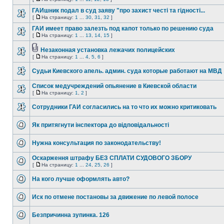
ГАИшник подал в суд заяву "про захист честі та гідності...
[
На страницу:
1
...
30
,
31
,
32
]
ГАИ имеет право залезть под капот только по решению суда
[
На страницу:
1
...
13
,
14
,
15
]
Незаконная установка лежачих полицейских
[
На страницу:
1
...
4
,
5
,
6
]
Судьи Киевского апель. админ. суда которые работают на МВД
Список медучреждений опьянение в Киевской области
[
На страницу:
1
,
2
]
Сотрудники ГАИ согласились на то что их можно критиковать
Як притягнути інспектора до відповідальності
Нужна консультация по законодательству!
Оскарження штрафу БЕЗ СПЛАТИ СУДОВОГО ЗБОРУ
[
На страницу:
1
...
24
,
25
,
26
]
На кого лучше оформлять авто?
Иск по отмене постановы за движение по левой полосе
Безпричинна зупинка. 126