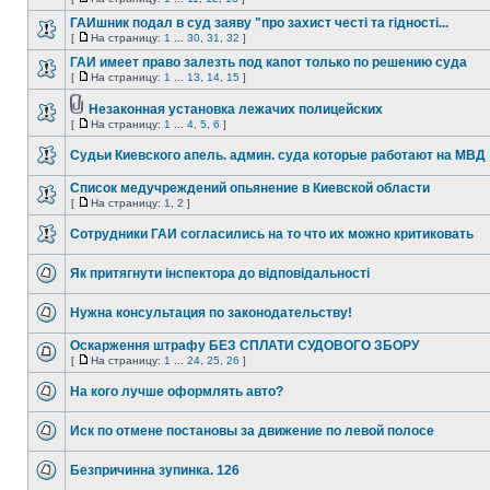
ГАИшник подал в суд заяву "про захист честі та гідності...
[
На страницу:
1
...
30
,
31
,
32
]
ГАИ имеет право залезть под капот только по решению суда
[
На страницу:
1
...
13
,
14
,
15
]
Незаконная установка лежачих полицейских
[
На страницу:
1
...
4
,
5
,
6
]
Судьи Киевского апель. админ. суда которые работают на МВД
Список медучреждений опьянение в Киевской области
[
На страницу:
1
,
2
]
Сотрудники ГАИ согласились на то что их можно критиковать
Як притягнути інспектора до відповідальності
Нужна консультация по законодательству!
Оскарження штрафу БЕЗ СПЛАТИ СУДОВОГО ЗБОРУ
[
На страницу:
1
...
24
,
25
,
26
]
На кого лучше оформлять авто?
Иск по отмене постановы за движение по левой полосе
Безпричинна зупинка. 126