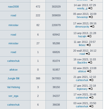
14 авг 2013, 07:29
naw2008
472
302029
wasily_g
05 июл 2013, 16:09
road
222
309659
Sevastop
17 июн 2013, 09:16
miroslav
82
220079
dimonzpcity
13 апр 2013, 21:28
road
6
60942
hazajin
11 авг 2012, 23:57
miroslav
27
95288
likbez
20 май 2012, 16:12
road
1
66826
road
16 сен 2023, 11:03
cahtexhuk
1
81074
Backfire
02 июн 2023, 13:08
afokse
0
91957
afokse
21 дек 2021, 12:10
Jungle Bill
388
367053
cahtexhuk
17 дек 2021, 22:18
Val Helsing
3
38150
legionary
17 ноя 2021, 20:48
ser_ega
2
34237
cahtexhuk
03 ноя 2021, 23:50
cahtexhuk
6
36638
cahtexhuk