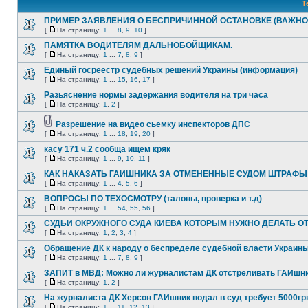
Т
ПРИМЕР ЗАЯВЛЕНИЯ О БЕСПРИЧИННОЙ ОСТАНОВКЕ (ВАЖНО
[
На страницу:
1
...
8
,
9
,
10
]
ПАМЯТКА ВОДИТЕЛЯМ ДАЛЬНОБОЙЩИКАМ.
[
На страницу:
1
...
7
,
8
,
9
]
Единый госреестр судебных решений Украины (информация)
[
На страницу:
1
...
15
,
16
,
17
]
Разьяснение нормы задержания водителя на три часа
[
На страницу:
1
,
2
]
Разрешение на видео сьемку инспекторов ДПС
[
На страницу:
1
...
18
,
19
,
20
]
касу 171 ч.2 сообща ищем кряк
[
На страницу:
1
...
9
,
10
,
11
]
КАК НАКАЗАТЬ ГАИШНИКА ЗА ОТМЕНЕННЫЕ СУДОМ ШТРАФЫ
[
На страницу:
1
...
4
,
5
,
6
]
ВОПРОСЫ ПО ТЕХОСМОТРУ (талоны, проверка и т.д)
[
На страницу:
1
...
54
,
55
,
56
]
СУДЬИ ОКРУЖНОГО СУДА КИЕВА КОТОРЫМ НУЖНО ДЕЛАТЬ О
[
На страницу:
1
,
2
,
3
,
4
]
Обращение ДК к народу о беспределе судебной власти Украин
[
На страницу:
1
...
7
,
8
,
9
]
ЗАПИТ в МВД: Можно ли журналистам ДК отстреливать ГАИшн
[
На страницу:
1
,
2
]
На журналиста ДК Херсон ГАИшник подал в суд требует 5000гр
[
На страницу:
1
...
11
,
12
,
13
]