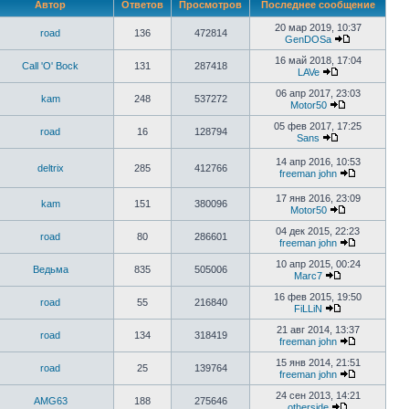
Автор
Ответов
Просмотров
Последнее сообщение
20 мар 2019, 10:37
road
136
472814
GenDOSa
16 май 2018, 17:04
Call 'O' Bock
131
287418
LAVe
06 апр 2017, 23:03
kam
248
537272
Motor50
05 фев 2017, 17:25
road
16
128794
Sans
14 апр 2016, 10:53
deltrix
285
412766
freeman john
17 янв 2016, 23:09
kam
151
380096
Motor50
04 дек 2015, 22:23
road
80
286601
freeman john
10 апр 2015, 00:24
Ведьма
835
505006
Marc7
16 фев 2015, 19:50
road
55
216840
FiLLiN
21 авг 2014, 13:37
road
134
318419
freeman john
15 янв 2014, 21:51
road
25
139764
freeman john
24 сен 2013, 14:21
AMG63
188
275646
otherside