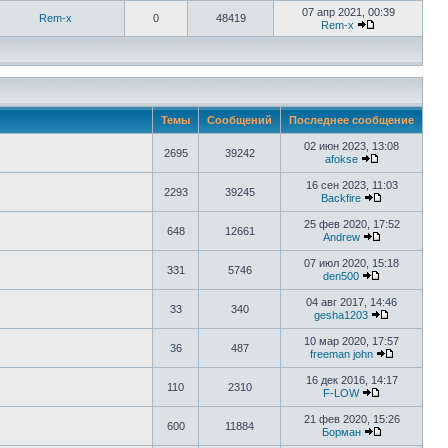
07 апр 2021, 00:39
Rem-x
0
48419
Rem-x
Темы
Сообщений
Последнее сообщение
02 июн 2023, 13:08
2695
39242
afokse
16 сен 2023, 11:03
2293
39245
Backfire
25 фев 2020, 17:52
648
12661
Аndrew
07 июл 2020, 15:18
331
5746
den500
04 авг 2017, 14:46
33
340
gesha1203
10 мар 2020, 17:57
36
487
freeman john
16 дек 2016, 14:17
110
2310
F-LOW
21 фев 2020, 15:26
600
11884
Борман