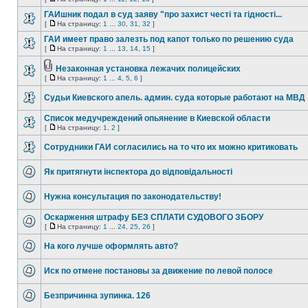
ГАИшник подал в суд заяву "про захист честі та гідності...
[
На страницу:
1
...
30
,
31
,
32
]
ГАИ имеет право залезть под капот только по решению суда
[
На страницу:
1
...
13
,
14
,
15
]
Незаконная установка лежачих полицейских
[
На страницу:
1
...
4
,
5
,
6
]
Судьи Киевского апель. админ. суда которые работают на МВД
Список медучреждений опьянение в Киевской области
[
На страницу:
1
,
2
]
Сотрудники ГАИ согласились на то что их можно критиковать
Як притягнути інспектора до відповідальності
Нужна консультация по законодательству!
Оскарження штрафу БЕЗ СПЛАТИ СУДОВОГО ЗБОРУ
[
На страницу:
1
...
24
,
25
,
26
]
На кого лучше оформлять авто?
Иск по отмене постановы за движение по левой полосе
Безпричинна зупинка. 126