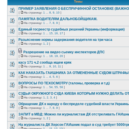
Темы
ПРИМЕР ЗАЯВЛЕНИЯ О БЕСПРИЧИННОЙ ОСТАНОВКЕ (ВАЖНО
[
На страницу:
1
...
8
,
9
,
10
]
ПАМЯТКА ВОДИТЕЛЯМ ДАЛЬНОБОЙЩИКАМ.
[
На страницу:
1
...
7
,
8
,
9
]
Единый госреестр судебных решений Украины (информация)
[
На страницу:
1
...
15
,
16
,
17
]
Разьяснение нормы задержания водителя на три часа
[
На страницу:
1
,
2
]
Разрешение на видео сьемку инспекторов ДПС
[
На страницу:
1
...
18
,
19
,
20
]
касу 171 ч.2 сообща ищем кряк
[
На страницу:
1
...
9
,
10
,
11
]
КАК НАКАЗАТЬ ГАИШНИКА ЗА ОТМЕНЕННЫЕ СУДОМ ШТРАФЫ
[
На страницу:
1
...
4
,
5
,
6
]
ВОПРОСЫ ПО ТЕХОСМОТРУ (талоны, проверка и т.д)
[
На страницу:
1
...
54
,
55
,
56
]
СУДЬИ ОКРУЖНОГО СУДА КИЕВА КОТОРЫМ НУЖНО ДЕЛАТЬ О
[
На страницу:
1
,
2
,
3
,
4
]
Обращение ДК к народу о беспределе судебной власти Украин
[
На страницу:
1
...
7
,
8
,
9
]
ЗАПИТ в МВД: Можно ли журналистам ДК отстреливать ГАИшн
[
На страницу:
1
,
2
]
На журналиста ДК Херсон ГАИшник подал в суд требует 5000гр
[
На страницу:
1
...
11
,
12
,
13
]