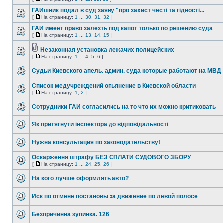
ГАИшник подал в суд заяву "про захист честі та гідності...
[
На страницу:
1
...
30
,
31
,
32
]
ГАИ имеет право залезть под капот только по решению суда
[
На страницу:
1
...
13
,
14
,
15
]
Незаконная установка лежачих полицейских
[
На страницу:
1
...
4
,
5
,
6
]
Судьи Киевского апель. админ. суда которые работают на МВД
Список медучреждений опьянение в Киевской области
[
На страницу:
1
,
2
]
Сотрудники ГАИ согласились на то что их можно критиковать
Як притягнути інспектора до відповідальності
Нужна консультация по законодательству!
Оскарження штрафу БЕЗ СПЛАТИ СУДОВОГО ЗБОРУ
[
На страницу:
1
...
24
,
25
,
26
]
На кого лучше оформлять авто?
Иск по отмене постановы за движение по левой полосе
Безпричинна зупинка. 126