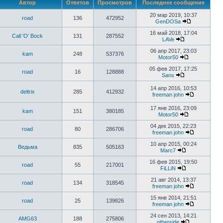
Автор
Ответов
Просмотров
Последнее сообщение
20 мар 2019, 10:37
road
136
472952
GenDOSa
16 май 2018, 17:04
Call 'O' Bock
131
287552
LAVe
06 апр 2017, 23:03
kam
248
537376
Motor50
05 фев 2017, 17:25
road
16
128888
Sans
14 апр 2016, 10:53
deltrix
285
412932
freeman john
17 янв 2016, 23:09
kam
151
380185
Motor50
04 дек 2015, 22:23
road
80
286706
freeman john
10 апр 2015, 00:24
Ведьма
835
505163
Marc7
16 фев 2015, 19:50
road
55
217001
FiLLiN
21 авг 2014, 13:37
road
134
318545
freeman john
15 янв 2014, 21:51
road
25
139826
freeman john
24 сен 2013, 14:21
AMG63
188
275806
otherside