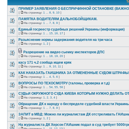
Т
ПРИМЕР ЗАЯВЛЕНИЯ О БЕСПРИЧИННОЙ ОСТАНОВКЕ (ВАЖНО
[
На страницу:
1
...
8
,
9
,
10
]
ПАМЯТКА ВОДИТЕЛЯМ ДАЛЬНОБОЙЩИКАМ.
[
На страницу:
1
...
7
,
8
,
9
]
Единый госреестр судебных решений Украины (информация)
[
На страницу:
1
...
15
,
16
,
17
]
Разьяснение нормы задержания водителя на три часа
[
На страницу:
1
,
2
]
Разрешение на видео сьемку инспекторов ДПС
[
На страницу:
1
...
18
,
19
,
20
]
касу 171 ч.2 сообща ищем кряк
[
На страницу:
1
...
9
,
10
,
11
]
КАК НАКАЗАТЬ ГАИШНИКА ЗА ОТМЕНЕННЫЕ СУДОМ ШТРАФЫ
[
На страницу:
1
...
4
,
5
,
6
]
ВОПРОСЫ ПО ТЕХОСМОТРУ (талоны, проверка и т.д)
[
На страницу:
1
...
54
,
55
,
56
]
СУДЬИ ОКРУЖНОГО СУДА КИЕВА КОТОРЫМ НУЖНО ДЕЛАТЬ О
[
На страницу:
1
,
2
,
3
,
4
]
Обращение ДК к народу о беспределе судебной власти Украин
[
На страницу:
1
...
7
,
8
,
9
]
ЗАПИТ в МВД: Можно ли журналистам ДК отстреливать ГАИшн
[
На страницу:
1
,
2
]
На журналиста ДК Херсон ГАИшник подал в суд требует 5000гр
[
На страницу:
1
...
11
,
12
,
13
]