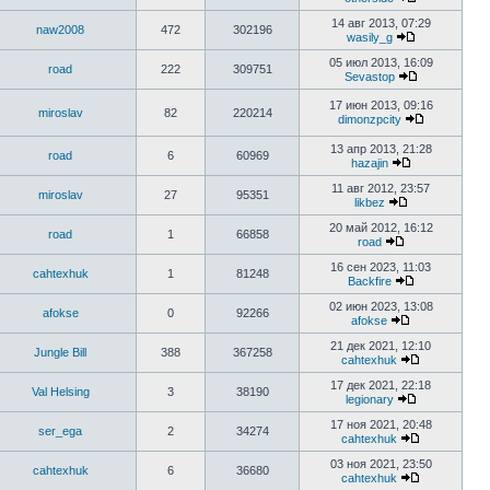
14 авг 2013, 07:29
naw2008
472
302196
wasily_g
05 июл 2013, 16:09
road
222
309751
Sevastop
17 июн 2013, 09:16
miroslav
82
220214
dimonzpcity
13 апр 2013, 21:28
road
6
60969
hazajin
11 авг 2012, 23:57
miroslav
27
95351
likbez
20 май 2012, 16:12
road
1
66858
road
16 сен 2023, 11:03
cahtexhuk
1
81248
Backfire
02 июн 2023, 13:08
afokse
0
92266
afokse
21 дек 2021, 12:10
Jungle Bill
388
367258
cahtexhuk
17 дек 2021, 22:18
Val Helsing
3
38190
legionary
17 ноя 2021, 20:48
ser_ega
2
34274
cahtexhuk
03 ноя 2021, 23:50
cahtexhuk
6
36680
cahtexhuk