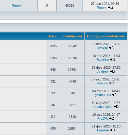
07 апр 2021, 00:39
Rem-x
0
48616
Rem-x
Темы
Сообщений
Последнее сообщение
02 июн 2023, 13:08
2695
39242
afokse
16 сен 2023, 11:03
2293
39245
Backfire
25 фев 2020, 17:52
648
12661
Аndrew
07 июл 2020, 15:18
331
5746
den500
04 авг 2017, 14:46
33
340
gesha1203
10 мар 2020, 17:57
36
487
freeman john
16 дек 2016, 14:17
110
2310
F-LOW
21 фев 2020, 15:26
600
11884
Борман