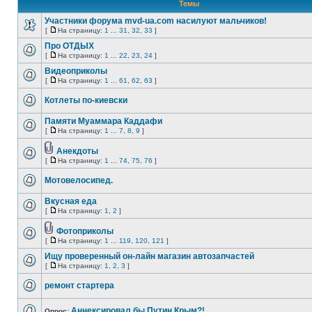
Темы
Участники форума mvd-ua.com насилуют мальчиков!
[
На страницу:
1
...
31
,
32
,
33
]
Про ОТДЫХ
[
На страницу:
1
...
22
,
23
,
24
]
Видеоприколы
[
На страницу:
1
...
61
,
62
,
63
]
Котлеты по-киевски
Памяти Муаммара Каддафи
[
На страницу:
1
...
7
,
8
,
9
]
Анекдоты
[
На страницу:
1
...
74
,
75
,
76
]
Мотовелосипед.
Вкусная еда
[
На страницу:
1
,
2
]
Фотоприколы
[
На страницу:
1
...
119
,
120
,
121
]
Ищу проверенный он-лайн магазин автозапчастей
[
На страницу:
1
,
2
,
3
]
ремонт стартера
Аннексировал бы Путин Крым?!
Опрос: