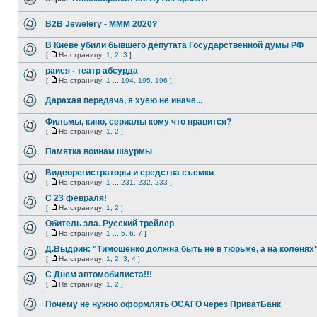
B2B Jewelery - МММ 2020?
В Киеве убили бывшего депутата Государственной думы РФ
[
На страницу:
1
,
2
,
3
]
раися - театр абсурда
[
На страницу:
1
...
194
,
195
,
196
]
Дарахая передача, я хуею не иначе...
Фильмы, кино, сериалы кому что нравится?
[
На страницу:
1
,
2
]
Памятка воинам шаурмы
Видеорегистраторы и средства съемки
[
На страницу:
1
...
231
,
232
,
233
]
С 23 февраля!
[
На страницу:
1
,
2
]
Обитель зла. Русский трейлер
[
На страницу:
1
...
5
,
6
,
7
]
Д.Выдрин: "Тимошенко должна быть не в тюрьме, а на коленях
[
На страницу:
1
,
2
,
3
,
4
]
С Днем автомобилиста!!!
[
На страницу:
1
,
2
]
Почему не нужно оформлять ОСАГО через ПриватБанк