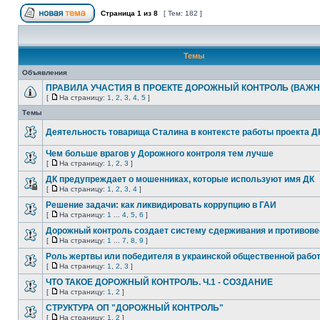
Страница
1
из
8
[ Тем: 182 ]
Темы
Объявления
ПРАВИЛА УЧАСТИЯ В ПРОЕКТЕ ДОРОЖНЫЙ КОНТРОЛЬ (ВАЖН
[
На страницу:
1
,
2
,
3
,
4
,
5
]
Темы
Деятельность товарища Сталина в контексте работы проекта Д
Чем больше врагов у Дорожного контроля тем лучше
[
На страницу:
1
,
2
,
3
]
ДК предупреждает о мошенниках, которые используют имя ДК
[
На страницу:
1
,
2
,
3
,
4
]
Решение задачи: как ликвидировать коррупцию в ГАИ
[
На страницу:
1
...
4
,
5
,
6
]
Дорожный контроль создает систему сдерживания и противове
[
На страницу:
1
...
7
,
8
,
9
]
Роль жертвы или победителя в украинской общественной рабо
[
На страницу:
1
,
2
,
3
]
ЧТО ТАКОЕ ДОРОЖНЫЙ КОНТРОЛЬ. Ч.1 - СОЗДАНИЕ
[
На страницу:
1
,
2
]
СТРУКТУРА ОП "ДОРОЖНЫЙ КОНТРОЛЬ"
[
На страницу:
1
,
2
]