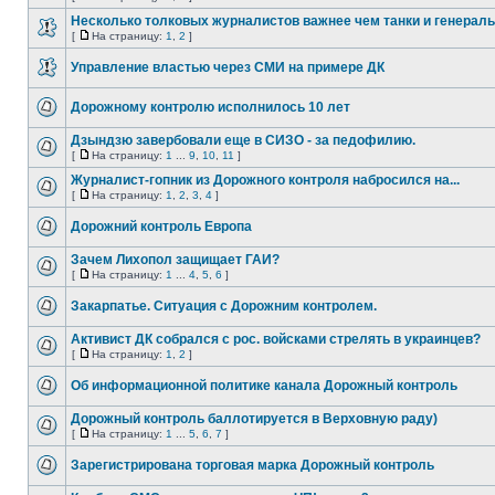
Несколько толковых журналистов важнее чем танки и генерал
[
На страницу:
1
,
2
]
Управление властью через СМИ на примере ДК
Дорожному контролю исполнилось 10 лет
Дзындзю завербовали еще в СИЗО - за педофилию.
[
На страницу:
1
...
9
,
10
,
11
]
Журналист-гопник из Дорожного контроля набросился на...
[
На страницу:
1
,
2
,
3
,
4
]
Дорожний контроль Европа
Зачем Лихопол защищает ГАИ?
[
На страницу:
1
...
4
,
5
,
6
]
Закарпатье. Ситуация с Дорожним контролем.
Активист ДК собрался с рос. войсками стрелять в украинцев?
[
На страницу:
1
,
2
]
Об информационной политике канала Дорожный контроль
Дорожный контроль баллотируется в Верховную раду)
[
На страницу:
1
...
5
,
6
,
7
]
Зарегистрирована торговая марка Дорожный контроль