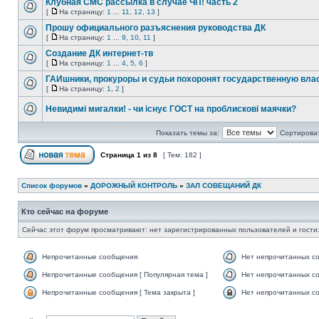
Клубная СМС рассылка в случае ЧП! часть 2
[
На страницу:
1
...
11
,
12
,
13
]
Прошу официального разъяснения руководства ДК
[
На страницу:
1
...
9
,
10
,
11
]
Создание ДК интернет-тв
[
На страницу:
1
...
4
,
5
,
6
]
ГАИшники, прокуроры и судьи похоронят государственную вла
[
На страницу:
1
,
2
]
Невидимі мигалки! - чи існує ГОСТ на проблискові маячки?
Показать темы за:
Сортироват
Страница
1
из
8
[ Тем: 182 ]
Список форумов
»
ДОРОЖНЫЙ КОНТРОЛЬ
»
ЗАЛ СОВЕЩАНИЙ ДК
Кто сейчас на форуме
Сейчас этот форум просматривают: нет зарегистрированных пользователей и гости:
Непрочитанные сообщения
Нет непрочитанных с
Непрочитанные сообщения [ Популярная тема ]
Нет непрочитанных со
Непрочитанные сообщения [ Тема закрыта ]
Нет непрочитанных со