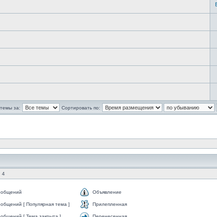
темы за:
Сортировать по:
 4
ообщений
Объявление
общений [ Популярная тема ]
Прилепленная
общений [ Тема закрыта ]
Перенесенная