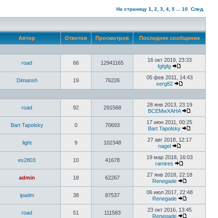
На страницу
1
,
2
,
3
,
4
,
5
...
10
След.
Автор
Ответов
Просмотров
Последнее сообщение
16 окт 2019, 23:33
road
66
12941165
fgfgfg
05 фев 2011, 14:43
Dimansh
19
76226
serg82
28 янв 2013, 23:19
road
92
291568
BCEMwXAHA
17 июн 2011, 00:25
Bart Tapolsky
0
70693
Bart Tapolsky
27 авг 2018, 12:17
light
9
102348
nagel
19 мар 2018, 16:03
es2803
10
41678
ramires
27 янв 2018, 22:18
admin
18
62267
Renegade
06 июл 2017, 22:48
ipadm
38
87537
Renegade
23 окт 2016, 13:45
road
51
111583
Renegade