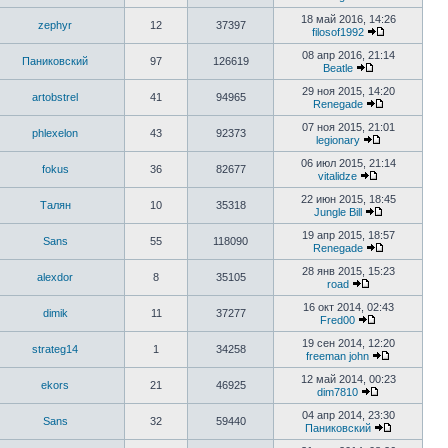
18 май 2016, 14:26
zephyr
12
37397
filosof1992
08 апр 2016, 21:14
Паниковский
97
126619
Beatle
29 ноя 2015, 14:20
artobstrel
41
94965
Renegade
07 ноя 2015, 21:01
phlexelon
43
92373
legionary
06 июл 2015, 21:14
fokus
36
82677
vitalidze
22 июн 2015, 18:45
Талян
10
35318
Jungle Bill
19 апр 2015, 18:57
Sans
55
118090
Renegade
28 янв 2015, 15:23
alexdor
8
35105
road
16 окт 2014, 02:43
dimik
11
37277
Fred00
19 сен 2014, 12:20
strateg14
1
34258
freeman john
12 май 2014, 00:23
ekors
21
46925
dim7810
04 апр 2014, 23:30
Sans
32
59440
Паниковский