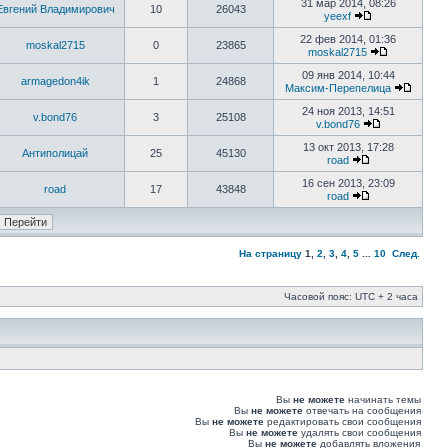
31 мар 2014, 08:26
Евгений Владимирович
10
26043
yeexf
22 фев 2014, 01:36
moskal2715
0
23865
moskal2715
09 янв 2014, 10:44
armagedon4ik
1
24868
Максим-Перепелица
24 ноя 2013, 14:51
v.bond76
3
25108
v.bond76
13 окт 2013, 17:28
Антиполицай
25
45130
road
16 сен 2013, 23:09
road
17
43848
road
На страницу
1
,
2
,
3
,
4
,
5
...
10
След.
Часовой пояс: UTC + 2 часа
Вы
не можете
начинать темы
Вы
не можете
отвечать на сообщения
Вы
не можете
редактировать свои сообщения
Вы
не можете
удалять свои сообщения
Вы
не можете
добавлять вложения