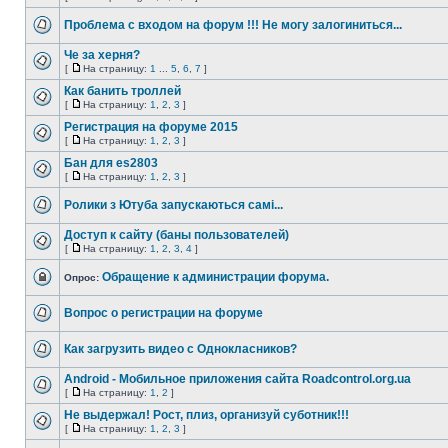
Проблема с входом на форум !!! Не могу залогиниться...
Че за херня?
[
На страницу:
1
...
5
,
6
,
7
]
Как банить троллей
[
На страницу:
1
,
2
,
3
]
Регистрация на форуме 2015
[
На страницу:
1
,
2
,
3
]
Бан для es2803
[
На страницу:
1
,
2
,
3
]
Ролики з Ютуба запускаються самі...
Доступ к сайту (баны пользователей)
[
На страницу:
1
,
2
,
3
,
4
]
Обращение к администрации форума.
Опрос:
Вопрос о регистрации на форуме
Как загрузить видео с Однокласников?
Android - Мобильное приложения сайта Roadcontrol.org.ua
[
На страницу:
1
,
2
]
Не выдержал! Рост, плиз, организуй суботник!!!
[
На страницу:
1
,
2
,
3
]