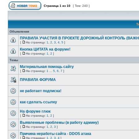
Страница
1
из
10
[ Тем: 240 ]
Т
Объявления
ПРАВИЛА УЧАСТИЯ В ПРОЕКТЕ ДОРОЖНЫЙ КОНТРОЛЬ (ВАЖН
[
На страницу:
1
,
2
,
3
,
4
,
5
]
Кнопка ЦИТАТА на форуме!
[
На страницу:
1
,
2
]
Темы
Материальная помощь сайту
[
На страницу:
1
...
5
,
6
,
7
]
ПРАВИЛА ФОРУМА
не работает подписка!
как сделать ссылку
На форуме глюк
[
На страницу:
1
,
2
]
Выявленные проблемы (в работу админу)
[
На страницу:
1
,
2
,
3
]
Причина неработы сайта - DDOS атака
[
На страницу:
1
,
2
,
3
,
4
]