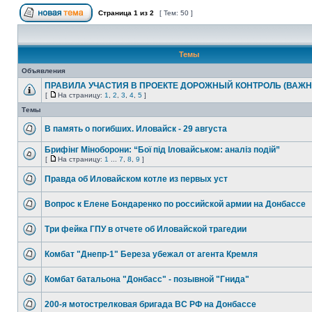
Страница
1
из
2
[ Тем: 50 ]
Темы
Объявления
ПРАВИЛА УЧАСТИЯ В ПРОЕКТЕ ДОРОЖНЫЙ КОНТРОЛЬ (ВАЖН
[
На страницу:
1
,
2
,
3
,
4
,
5
]
Темы
В память о погибших. Иловайск - 29 августа
Брифінг Міноборони: “Бої під Іловайськом: аналіз подій”
[
На страницу:
1
...
7
,
8
,
9
]
Правда об Иловайском котле из первых уст
Вопрос к Елене Бондаренко по российской армии на Донбассе
Три фейка ГПУ в отчете об Иловайской трагедии
Комбат "Днепр-1" Береза убежал от агента Кремля
Комбат батальона "Донбасс" - позывной "Гнида"
200-я мотострелковая бригада ВС РФ на Донбассе