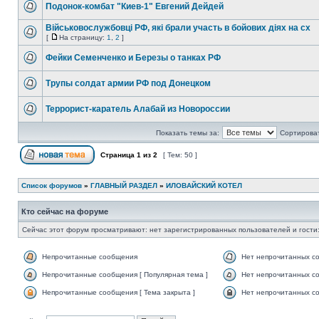
Подонок-комбат "Киев-1" Евгений Дейдей
Військовослужбовці РФ, які брали участь в бойових діях на сх
[
На страницу:
1
,
2
]
Фейки Семенченко и Березы о танках РФ
Трупы солдат армии РФ под Донецком
Террорист-каратель Алабай из Новороссии
Показать темы за:
Сортироват
Страница
1
из
2
[ Тем: 50 ]
Список форумов
»
ГЛАВНЫЙ РАЗДЕЛ
»
ИЛОВАЙСКИЙ КОТЕЛ
Кто сейчас на форуме
Сейчас этот форум просматривают: нет зарегистрированных пользователей и гости:
Непрочитанные сообщения
Нет непрочитанных с
Непрочитанные сообщения [ Популярная тема ]
Нет непрочитанных со
Непрочитанные сообщения [ Тема закрыта ]
Нет непрочитанных со