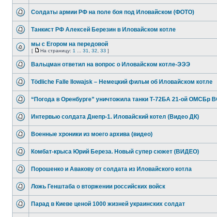
Солдаты армии РФ на поле боя под Иловайском (ФОТО)
Танкист РФ Алексей Березин в Иловайском котле
мы с Егором на передовой
[
На страницу:
1
...
31
,
32
,
33
]
Вальцман ответил на вопрос о Иловайском котле-ЭЭЭ
Tödliche Falle Ilowajsk – Немецкий фильм об Иловайском котле
“Погода в Оренбурге” уничтожила танки Т-72БА 21-ой ОМСБр 
Интервью солдата Днепр-1. Иловайский котел (Видео ДК)
Военные хроники из моего архива (видео)
Комбат-крыса Юрий Береза. Новый супер сюжет (ВИДЕО)
Порошенко и Авакову от солдата из Иловайского котла
Ложь Генштаба о вторжении российских войск
Парад в Киеве ценой 1000 жизней украинских солдат